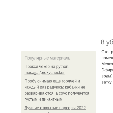
8 у
Сто г
помещ
Популярные материалы
Мелко
Прокси чекер на python.
Эфирн
mosajjal/proxychecker
воды)
Пробу снимаю еще горячей и
ватку
каждый раз радуюсь: кабачки не
развариваются, а соус получается
густым и пикантным.
Лучшие открытые парсеры 2022