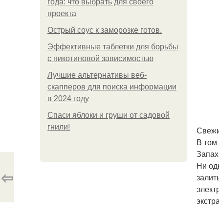
года: что выбрать для своего
проекта
Острый соус к заморозке готов.
Эффективные таблетки для борьбы
с никотиновой зависимостью
Лучшие альтернативы веб-
скапперов для поиска информации
в 2024 году
Спаси яблоки и груши от садовой
гнили!
Свежи
В том
Запах
Ни од
⇦
залит
элект
экстр