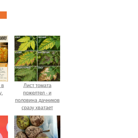
 в
Лист томата
у.
пожелтел - и
половина дачников
сразу хватает
удобрение.