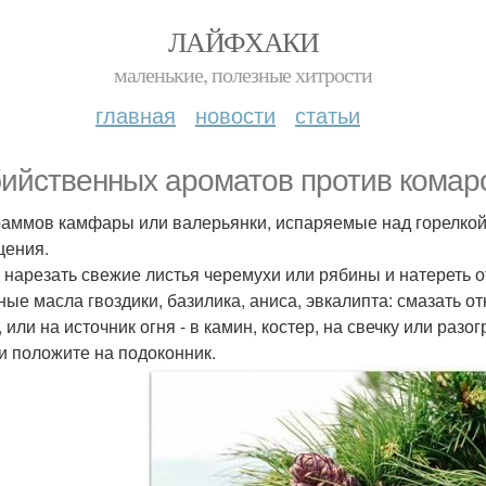
ЛАЙФХАКИ
маленькие, полезные хитрости
главная
новости
статьи
бийственных ароматов против комар
раммов камфары или валерьянки, испаряемые над горелкой,
ения.
 нарезать свежие листья черемухи или рябины и натереть о
ые масла гвоздики, базилика, аниса, эвкалипта: смазать от
, или на источник огня - в камин, костер, на свечку или ра
 и положите на подоконник.