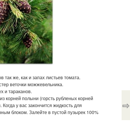
 так же, как и запах листьев томата.
остер веточки можжевельника.
ух и тараканов.
 из корней полыни (горсть рубленых корней
⇨
. Когда у вас закончится жидкость для
нным блоком. Залейте в пустой пузырек 100%