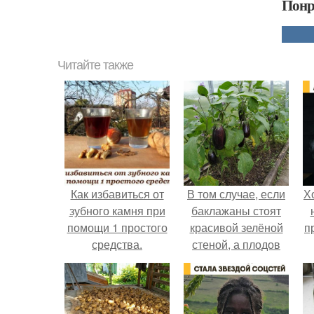
Понр
Читайте также
Как избавиться от
В том случае, если
Х
зубного камня при
баклажаны стоят
помощи 1 простого
красивой зелёной
п
средства.
стеной, а плодов
почти не видно -
радоваться тут
нечему.