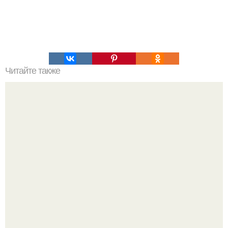
Читайте также
100 причин почему я с тобой дружу. Подарки. 100
причин, почему ты моя лучшая подруга.