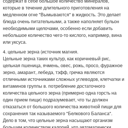
содержат в себе большое количество минералов,
которые в течение длительного приготовления на
медленном огне "Вымываются" в жидкость. Это делает
блюда очень питательными, а также наполняет бульон
необходимыми щелочами, особенно если добавить
небольшое количество чего-то кислого, например, вина
или уксуса.
4. цельные зерна (источник магния.
Цельные зерна таких культур, как коричневый рис,
цельная пшеница, ячмень, овес, рожь, просо, фуражное
зерно, амарант, лебеда, тэфф, гречка являются
отличными источниками сложных углеводов, клетчатки и
витаминов группы в. потребление достаточного
количества цельного зерна (примерно одна горсть на
один прием пищи) подразумевает, что ты должен
отказаться от большого количества животной пищи для
сохранения так называемого "Белкового Баланса".
Дело в том, что цельные зерна насыщают организм
большим количеством калорий, что автоматически