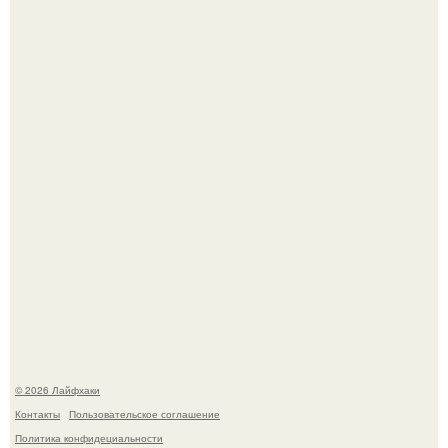
Автоваз крупнейшее обновление Lada Niva Legend за
всю историю представил.
Чем заболела груша и как ее лечить?
© 2026 Лайфхаки
Контакты
Пользовательское соглашение
Политика конфидециальности