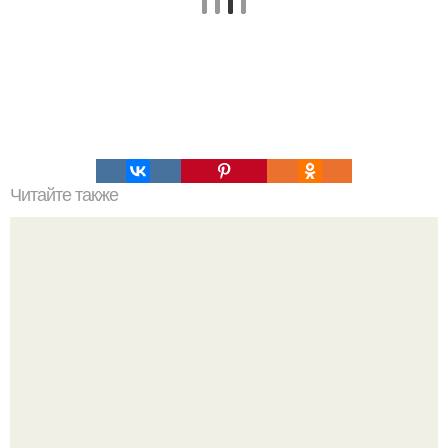
Читайте также
Уникальный тибетский рецепт: что делать, если болят
суставы.