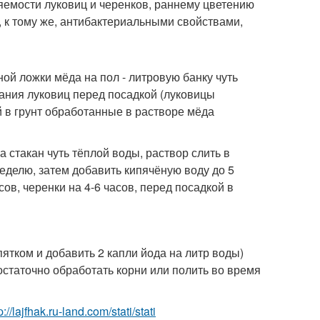
яемости луковиц и черенков, раннему цветению
к тому же, антибактериальными свойствами,
йной ложки мёда на пол - литровую банку чуть
вания луковиц перед посадкой (луковицы
й в грунт обработанные в растворе мёда
а стакан чуть тёплой воды, раствор слить в
неделю, затем добавить кипячёную воду до 5
ов, черенки на 4-6 часов, перед посадкой в
ипятком и добавить 2 капли йода на литр воды)
статочно обработать корни или полить во время
p://lajfhak.ru-land.com/stati/stati