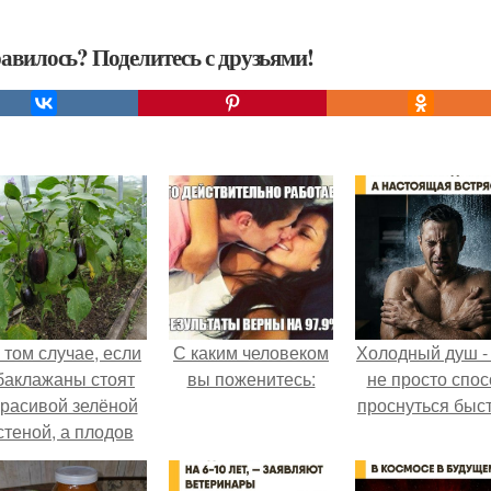
авилось? Поделитесь с друзьями!
 том случае, если
С каким человеком
Холодный душ -
баклажаны стоят
вы поженитесь:
не просто спос
красивой зелёной
проснуться быст
стеной, а плодов
почти не видно -
радоваться тут