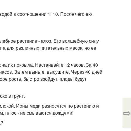
одой в соотношении 1: 10. После чего ею
елебное растение - алоэ. Его волшебную силу
та для различных питательных масок, но ее
она их покрыла. Настаивайте 12 часов. За 40
часов. Затем выньте, высушите. Через 40 дней
ре роста, быстро взойдут, плоды будут
ко в грунт.
олокой. Ионы меди разносятся по растению и
⇨
м, плюс - не смываются дождями!
а?