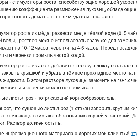
оры - стимуляторы роста, способствующие хорошей укорен
ышению коэффициента размножения луковиц, обладающие, 
 приготовить дома на основе мёда или сока алоэ:
мулятор роста из мёда: развести мёд в тёплой воде (0, 5 ча
й воды), раствор можно использовать сразу же для замачи
ивают на 10-12 часов, черенки на 4-6 часов. Перед посадко
ицы и черенки промыть чистой водой.
мулятор роста из алоэ: добавить столовую ложку сока алоэ н
, закрыть крышкой и убрать в тёмное прохладное место на 
в жидкости. В этом растворе луковицы замочить на 10-12 час
 луковицы и черенки можно не промывать.
ые листья роз - потрясающий корнеобразователь.
 знает, что сушеные листья роз (1 стакан заварить крутым к
о потрясающе помогают образованию корней у растений. До
ки. Раствор должен остыть.
е информационного материала о дорогих мои клиентки!
htt