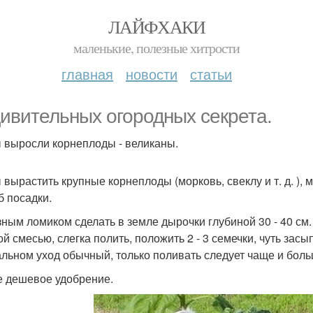
ЛАЙФХАКИ
маленькие, полезные хитрости
главная
новости
статьи
дивительных огородных секрета.
 выросли корнеплоды - великаны.
 вырастить крупные корнеплоды (морковь, свеклу и т. д. )
б посадки.
ным ломиком сделать в земле дырочки глубиной 30 - 40 см.
ой смесью, слегка полить, положить 2 - 3 семечки, чуть зас
альном уход обычный, только поливать следует чаще и боль
 дешевое удобрение.