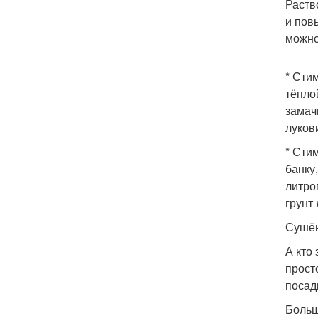
Раств
и пов
можно
* Сти
тёпло
замач
луков
* Сти
банку
литро
грунт
Сушён
А кто
прост
посад
Больш