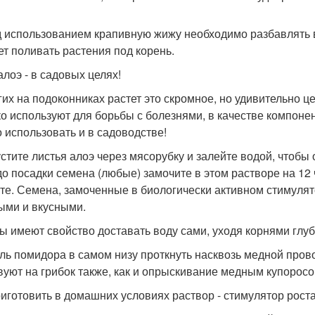
 использованием крапивную жижу необходимо разбавлять в
ет поливать растения под корень.
алоэ - в садовых целях!
гих на подоконниках растет это скромное, но удивительно ц
о используют для борьбы с болезнями, в качестве компонен
 использовать и в садоводстве!
стите листья алоэ через мясорубку и залейте водой, чтобы 
до посадки семена (любые) замочите в этом растворе на 12 
те. Семена, замоченные в биологически активном стимулято
ыми и вкусными.
ы имеют свойство доставать воду сами, уходя корнями глубо
ль помидора в самом низу проткнуть насквозь медной пров
вуют на грибок также, как и опрыскивание медным купоросо
риготовить в домашних условиях раствор - стимулятор рост