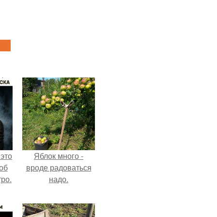
 это
Яблок много -
об
вроде радоваться
ро.
надо.