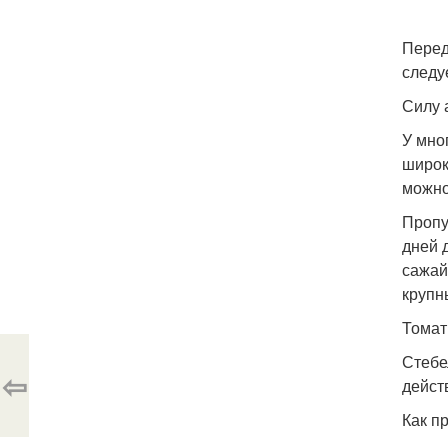
Перед
следу
Силу 
У мно
широк
можно
Пропу
дней 
сажай
крупн
Томат
Стебе
⇦
дейст
Как п