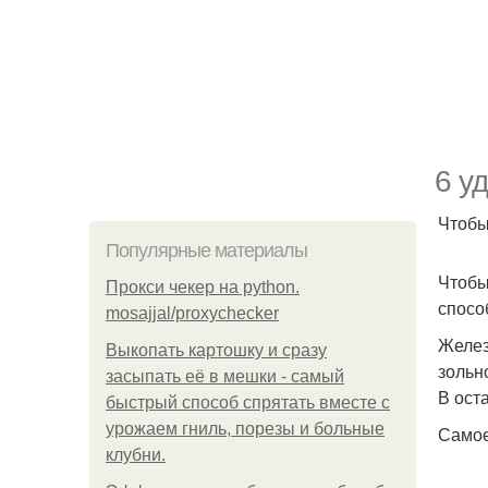
6 у
Чтобы
Популярные материалы
Чтобы
Прокси чекер на python.
спосо
mosajjal/proxychecker
Желез
Выкопать картошку и сразу
зольн
засыпать её в мешки - самый
В ост
быстрый способ спрятать вместе с
урожаем гниль, порезы и больные
Самое
клубни.