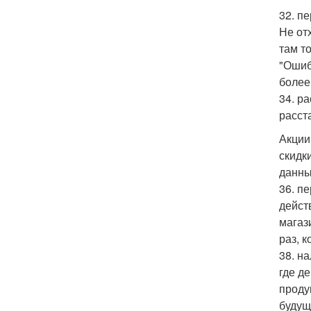
32. пе
Не от
там т
"Ошиб
более
34. р
расст
Акции
скидк
данны
36. п
дейст
магаз
раз, к
38. н
где д
проду
будущ