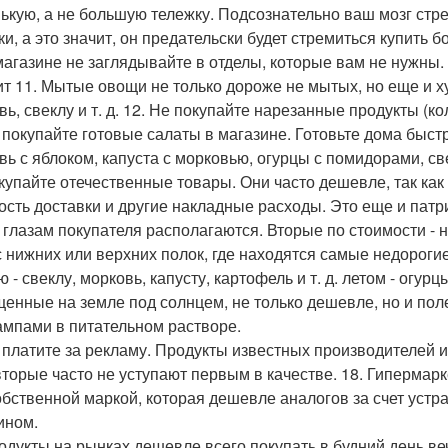
ькую, а не большую тележку. Подсознательно ваш мозг стр
ки, а это значит, он предательски будет стремиться купить б
 магазине не заглядывайте в отделы, которые вам не нужны.
ит 11. Мытые овощи не только дороже не мытых, но еще и 
ь, свеклу и т. д. 12. Не покупайте нарезанные продукты (кол
е покупайте готовые салаты в магазине. Готовьте дома быст
вь с яблоком, капуста с морковью, огурцы с помидорами, све
окупайте отечественные товары. Они часто дешевле, так ка
ость доставки и другие накладные расходы. Это еще и патр
 глазам покупателя располагаются. Вторые по стоимости - 
с нижних или верхних полок, где находятся самые недороги
 - свеклу, морковь, капусту, картофель и т. д. летом - огур
енные на земле под солнцем, не только дешевле, но и пол
ампами в питательном растворе.
е платите за рекламу. Продукты известных производителей 
вторые часто не уступают первым в качестве. 18. Гипермар
обственной маркой, которая дешевле аналогов за счет уст
ином.
родукты на рынках дешевле всего покупать в будний день в