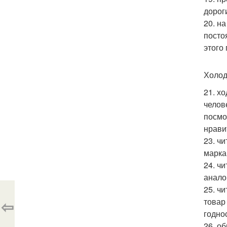
дорог
20. н
посто
этого
Холод
21. х
челов
посмот
нрави
23. ч
марка
24. ч
анало
25. ч
⇦
товар
годно
26. о