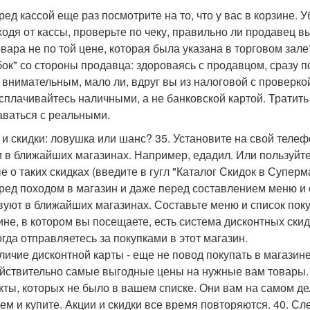
ред кассой еще раз посмотрите на то, что у вас в корзине. У
ходя от кассы, проверьте по чеку, правильно ли продавец в
овара не по той цене, которая была указана в торговом за
ок" со стороны продавца: здороваясь с продавцом, сразу по
 внимательным, мало ли, вдруг вы из налоговой с проверко
асплачивайтесь наличными, а не банковской картой. Тратит
аваться с реальными.
 и скидки: ловушка или шанс? 35. Установите на свой тел
и в ближайших магазинах. Например, едадил. Или пользуйт
е о таких скидках (введите в гугл "Каталог Скидок в Суперм
еред походом в магазин и даже перед составлением меню и 
вуют в ближайших магазинах. Составьте меню и список покуп
ине, в котором вы посещаете, есть система дисконтных скид
огда отправляетесь за покупками в этот магазин.
аличие дисконтной карты - еще не повод покупать в магазине
ействительно самые выгодные цены на нужные вам товары. 3
кты, которых не было в вашем списке. Они вам на самом дел
ем и купите. Акции и скидки все время повторяются. 40. Сл