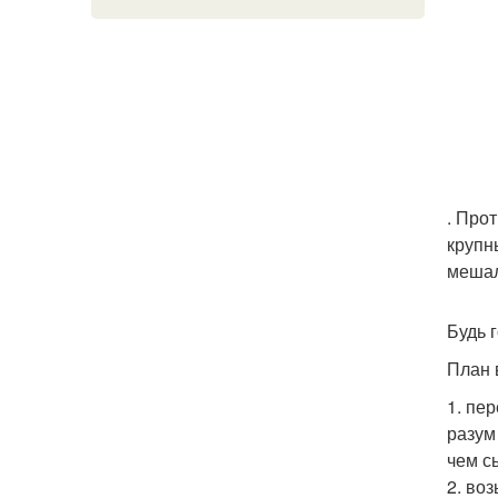
. Про
крупн
мешал
Будь г
План 
1. пе
разум
чем с
2. во