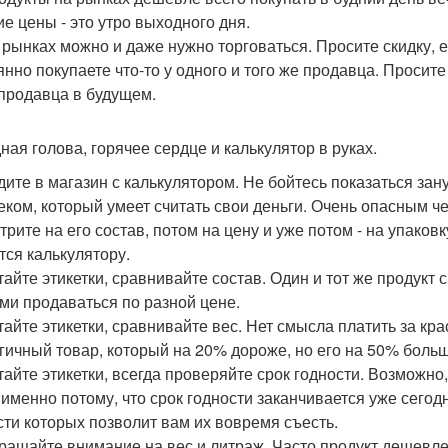
ие цены - это утро выходного дня.
а рынках можно и даже нужно торговаться. Просите скидку, е
янно покупаете что-то у одного и того же продавца. Просит
 продавца в будущем.
ная голова, горячее сердце и калькулятор в руках.
одите в магазин с калькулятором. Не бойтесь показаться зан
еком, который умеет считать свои деньги. Очень опасным ч
рите на его состав, потом на цену и уже потом - на упаковку
тся калькулятору.
итайте этикетки, сравнивайте состав. Один и тот же продукт
ми продаваться по разной цене.
итайте этикетки, сравнивайте вес. Нет смысла платить за к
гичный товар, который на 20% дороже, но его на 50% больш
итайте этикетки, всегда проверяйте срок годности. Возможн
 именно потому, что срок годности заканчивается уже сегодн
сти которых позволит вам их вовремя съесть.
бращайте внимание на вес и литраж. Часто продукт дешевле