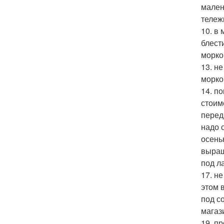
мален
тележ
10. в
блест
морков
13. н
морко
14. п
стоим
перед
надо 
осенью
выращ
под л
17. н
этом 
под с
магаз
19. п