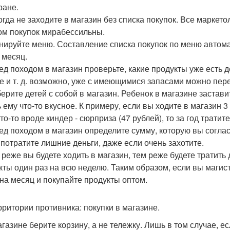
ране.
когда не заходите в магазин без списка покупок. Все маркет
ом покупок мирабессильны.
анируйте меню. Составление списка покупок по меню автома
 месяц.
ред походом в магазин проверьте, какие продукты уже есть д
е и т. д. возможно, уже с имеющимися запасами можно пережи
 берите детей с собой в магазин. Ребенок в магазине застав
ь ему что-то вкусное. К примеру, если вы ходите в магазин 
то-то вроде киндер - сюрприза (47 рублей), то за год тратите
ред походом в магазин определите сумму, которую вы соглас
 потратите лишние деньги, даже если очень захотите.
м реже вы будете ходить в магазин, тем реже будете тратить
кты один раз на всю неделю. Таким образом, если вы магис
на месяц и покупайте продукты оптом.
рритории противника: покупки в магазине.
агазине берите корзину, а не тележку. Лишь в том случае, е