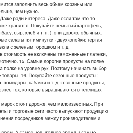
емится заполнить весь объем корзины или
ольше, чем нужно.
 Даже ради интереса. Даже если там что-то
хуже хранятся. Покупайте немытый картофель,
басу, сыр, хлеб и т. п. ), они дороже обычных.
рые салаты пятиминутки - двухкопейки: тертая
кла с зеленым горошком и т. д.
к в стоимость не включены таможенные платежи,
иотично. 15. Самые дорогие продукты на полке
на полке на уровне рук. Поэтому начинать выбор
е товары. 16. Покупайте сезонные продукты:
цы, помидоры, кабачки и т. д. сезонные продукты,
езнее тех, которые выращиваются в теплицах
и марок стоят дороже, чем малоизвестных. При
кеты и торговые сети часто выпускают продукцию
ранения посредников между производителем и
ечером. А самое невыгодное время и самые