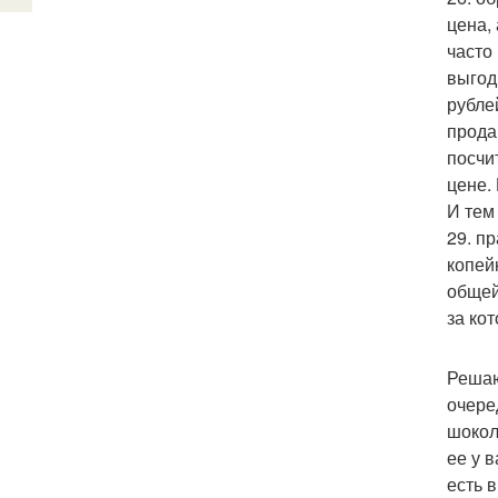
цена, 
часто 
выгод
рубле
прода
посчи
цене. 
И тем
29. п
копей
общей
за ко
Решаю
очере
шокол
ее у 
есть 