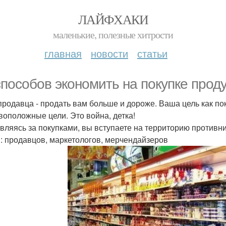
ЛАЙФХАКИ
маленькие, полезные хитрости
главная
новости
статьи
способов экономить на покупке проду
продавца - продать вам больше и дороже. Ваша цель как пок
воположные цели. Это война, детка!
вляясь за покупками, вы вступаете на территорию противн
: продавцов, маркетологов, мерчендайзеров