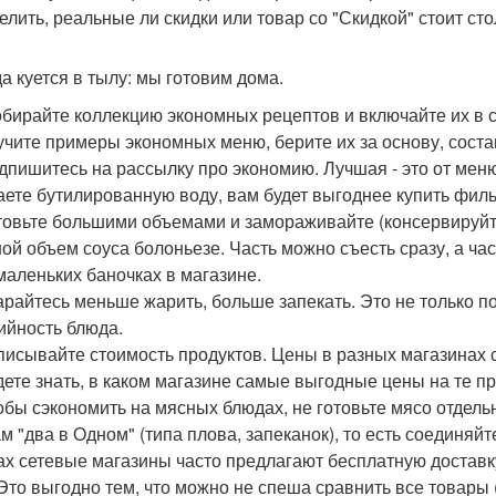
елить, реальные ли скидки или товар со "Скидкой" стоит стол
а куется в тылу: мы готовим дома.
обирайте коллекцию экономных рецептов и включайте их в 
зучите примеры экономных меню, берите их за основу, сост
одпишитесь на рассылку про экономию. Лучшая - это от меню
аете бутилированную воду, вам будет выгоднее купить филь
отовьте большими объемами и замораживайте (консервируйт
ой объем соуса болоньезе. Часть можно съесть сразу, а час
 маленьких баночках в магазине.
тарайтесь меньше жарить, больше запекать. Это не только п
ийность блюда.
аписывайте стоимость продуктов. Цены в разных магазинах с
дете знать, в каком магазине самые выгодные цены на те пр
тобы сэкономить на мясных блюдах, не готовьте мясо отдель
м "два в Одном" (типа плова, запеканок), то есть соединяй
ах сетевые магазины часто предлагают бесплатную доставку 
 Это выгодно тем, что можно не спеша сравнить все товары 