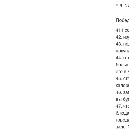
опред
Побед
411 с
42. и
43. п
покуп
44. г
больш
его в
45. с
калор
46. з
вы бу
47. ч
блюда
город
зале.