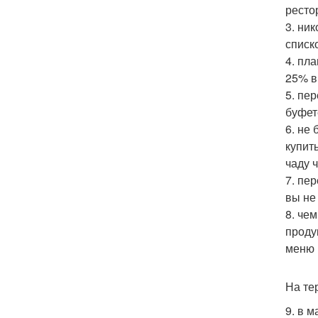
ресто
3. ни
списк
4. пл
25% в
5. пе
буфет
6. не
купит
чаду ч
7. пе
вы не
8. че
проду
меню 
На те
9. в м