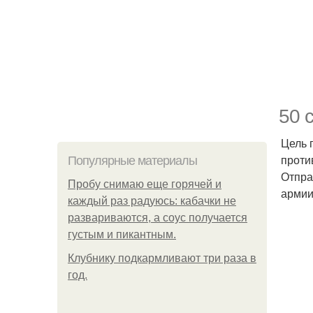
50 
Цель 
проти
Популярные материалы
Отпра
Пробу снимаю еще горячей и
армии
каждый раз радуюсь: кабачки не
развариваются, а соус получается
густым и пикантным.
Клубнику подкaрмливают три раза в
гoд.