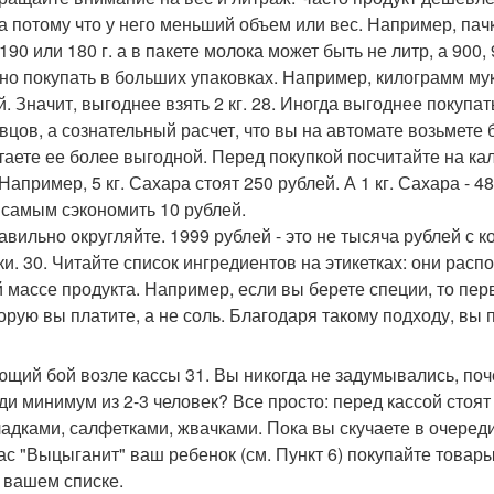
а потому что у него меньший объем или вес. Например, пачка
190 или 180 г. а в пакете молока может быть не литр, а 900,
но покупать в больших упаковках. Например, килограмм муки 
й. Значит, выгоднее взять 2 кг. 28. Иногда выгоднее покупа
вцов, а сознательный расчет, что вы на автомате возьмете
таете ее более выгодной. Перед покупкой посчитайте на ка
Например, 5 кг. Сахара стоят 250 рублей. А 1 кг. Сахара - 48
 самым сэкономить 10 рублей.
равильно округляйте. 1999 рублей - это не тысяча рублей с 
ки. 30. Читайте список ингредиентов на этикетках: они рас
 массе продукта. Например, если вы берете специи, то пер
торую вы платите, а не соль. Благодаря такому подходу, вы
щий бой возле кассы 31. Вы никогда не задумывались, поч
ди минимум из 2-3 человек? Все просто: перед кассой стоят
адками, салфетками, жвачками. Пока вы скучаете в очереди,
вас "Выцыганит" ваш ребенок (см. Пункт 6) покупайте товары
в вашем списке.