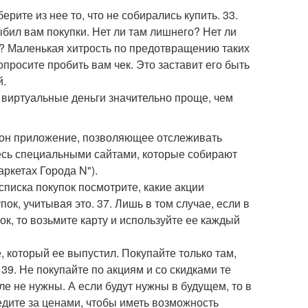
берите из нее то, что не собирались купить. 33.
ыбил вам покупки. Нет ли там лишнего? Нет ли
ле? Маленькая хитрость по предотвращению таких
просите пробить вам чек. Это заставит его быть
й.
ь виртуальные деньги значительно проще, чем
ефон приложение, позволяющее отслеживать
есь специальными сайтами, которые собирают
аркетах Города N").
списка покупок посмотрите, какие акции
ок, учитывая это. 37. Лишь в том случае, если в
ок, то возьмите карту и используйте ее каждый
, который ее выпустил. Покупайте только там,
9. Не покупайте по акциям и со скидками те
е не нужны. А если будут нужны в будущем, то в
едите за ценами, чтобы иметь возможность