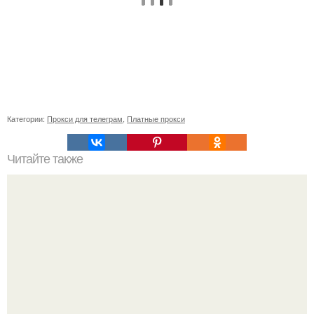
Категории:
Прокси для телеграм
,
Платные прокси
Читайте также
Надписи для органайзера хорошего настроения
распечатать. Идеи "Органайзеров Хорошего