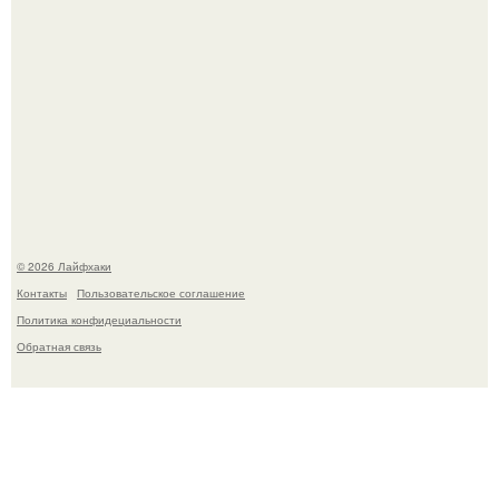
В Дубае существует район, который кажется ошибкой
самой реальности.
© 2026 Лайфхаки
Контакты
Пользовательское соглашение
Политика конфидециальности
Обратная связь