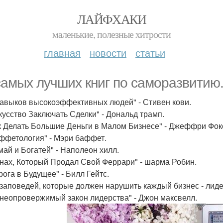
ЛАЙФХАКИ
маленькие, полезные хитрости
главная
новости
статьи
самых лучших книг по саморазвитию
 навыков высокоэффективных людей" - Стивен кови.
скусство Заключать Сделки" - Дональд трамп.
ак Делать Большие Деньги в Малом Бизнесе" - Джеффри Фок
аффетология" - Мэри баффет.
умай и Богатей" - Наполеон хилл.
онах, Который Продал Свой Феррари" - шарма Робин.
рога в Будущее" - Билл Гейтс.
0 заповедей, которые должен нарушить каждый бизнес - лиде
1 неопровержимый закон лидерства" - Джон максвелл.