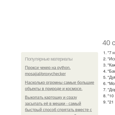
40 
1. "7
2. "И
Популярные материалы
3. "К
Прокси чекер на python.
4. "Б
mosajjal/proxychecker
5. "Д
Насколько огромны самые большие
6. "М
объекты в природе и космосе.
7. "До
8. "1
Выкопать картошку и сразу
9. "2
засыпать её в мешки - самый
быстрый способ спрятать вместе с