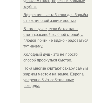
урожаем гниль, порезы и больные
клубни.
Эффективные таблетки для борьбы
с никотиновой зависимостью
В том случае, если баклажаны
стоят красивой зелёной стеной, а
плодов почти не видно - радоваться
тут нечему.
Холодный душ - это не просто
способ проснуться быстро.
Пока многие считают сахару самым
жарким местом на земле, Европа
уверенно бьёт собственные
рекорды.