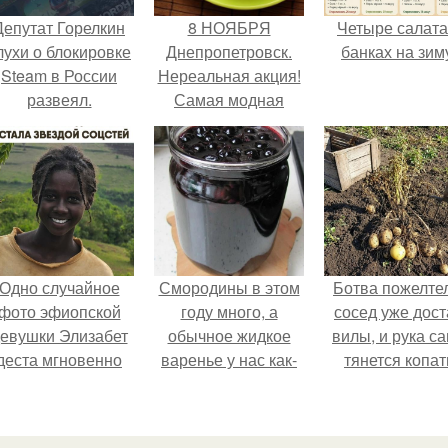
Депутат Горелкин
8 НОЯБРЯ
Четыре салата
лухи о блокировке
Днепропетровск.
банках на зим
Steam в России
Нереальная акция!
развеял.
Самая модная
съемка 2015 года в
платье Jovani с
доберманом.
Одно случайное
Смородины в этом
Ботва пожелте
фото эфиопской
году много, а
сосед уже дост
евушки Элизабет
обычное жидкое
вилы, и рука с
деста мгновенно
варенье у нас как-
тянется копат
разлетелось по
то не очень едят.
картошку.
сему интернету и
сделало её новой