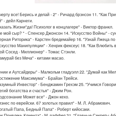
 черту все! Берись и делай - 2" - Ричард брэнсон 11. "Как 
" - дейл Карнеги.
Сказать Жизни"да! Психолог в концлагере" - Виктор франкл.
де мой сыр? " - Спенсер Джонсон 14. "Искусство Войны" - сун
Черная Риторика" - Карстен бредемайер 16. "Узнай Лжеца п
Искусство Манипуляции" - Хенрик фексеус 18. "Как Влюбить 
Мой Сосед - Миллионер" - Томас Стэнли.
Самурай без Меча" - китами масао.
Гении и Аутсайдеры" - Малкольм гладуэлл 22. "Думай как Мил
Достижение Максимума" - Брайан Трейси.
Разумный Инвестор" - Бенджамин Грехэм 25. "Учимся Говор
егий богатства и счастья" - Джим Рон.
Подсознание Может все" - Джон кехо.
изнес по еврейски. 67 золотых правил" - М. Л. Абрамович.
Богатый Папа, Бедный Папа" - Роберт кийосаки.
Как Привлечь Клиента" - М. раффел 31. "Главные Секреты А