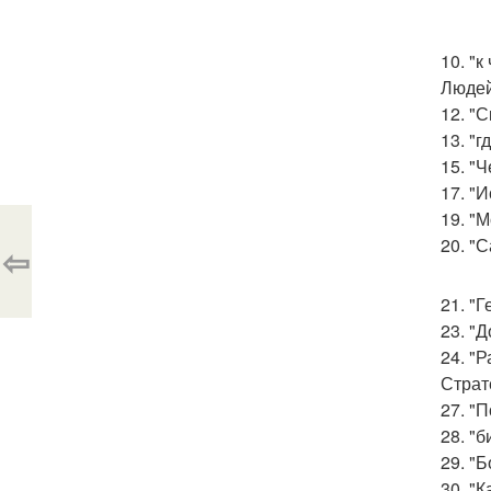
10. "к
Людей
12. "
13. "г
15. "
17. "
19. "
20. "
⇦
21. "
23. "
24. "
Страт
27. "
28. "б
29. "
30. "