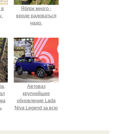
 в
Яблок много -
у.
вроде радоваться
надо.
ла,
Автоваз
ал
крупнейшее
ама
обновление Lada
ь
Niva Legend за всю
историю
представил.