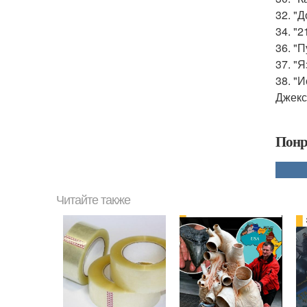
32. "
34. "
36. "
37. "
38. "
Джекс
Понр
Читайте также