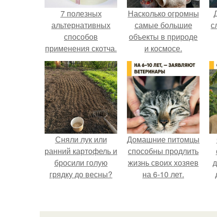
7 полезных
Насколько огромны
альтернативных
самые большие
с
способов
объекты в природе
применения скотча.
и космосе.
Сняли лук или
Домашние питомцы
ранний картофель и
способны продлить
бросили голую
жизнь своих хозяев
д
грядку до весны?
на 6-10 лет.
в