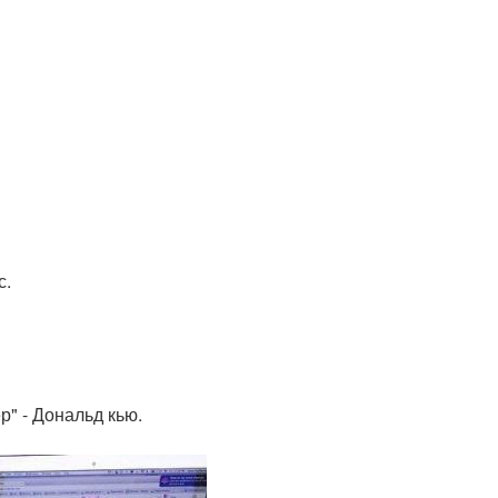
.
с.
р" - Дональд кью.