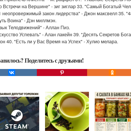
До Встречи на Вершине" - зиг зиглар 33. "Самый Богатый Че
21 неопровержимый закон лидерства" - Джон максвелл 35. "4
Путь Воина" - Дэн миллмэн.
Язык Телодвижений" - Аллан Пиз.
Искусство Успевать" - Алан лакейн 39. "Десять Секретов Бог
он 40. "Есть ли у Вас Время на Успех" - Хулио мелара.
авилось? Поделитесь с друзьями!