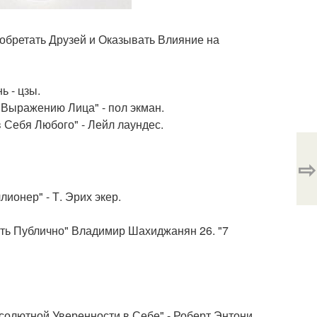
Приобретать Друзей и Оказывать Влияние на
ь - цзы.
о Выражению Лица" - пол экман.
в Себя Любого" - Лейл лаундес.
⇨
лионер" - Т. Эрих экер.
ить Публично" Владимир Шахиджанян 26. "7
бсолютной Уверенности в Себе" - Роберт Энтони.