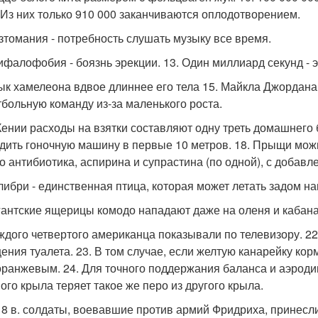
 Из них только 910 000 заканчиваются оплодотворением.
изтомания - потребность слушать музыку все время.
зифалофобия - боязнь эрекции. 13. Один миллиард секунд - э
зык хамелеона вдвое длиннее его тела 15. Майкла Джордана
тбольную команду из-за маленького роста.
 Кении расходы на взятки составляют одну треть домашнего 
дить гоночную машину в первые 10 метров. 18. Прыщи мож
о антибиотика, аспирина и супрастина (по одной), с добавл
олибри - единственная птица, которая может летать задом на
игантские ящерицы комодо нападают даже на оленя и кабана
аждого четвертого американца показывали по телевизору. 2
ения туалета. 23. В том случае, если желтую канарейку кор
оранжевым. 24. Для точного поддержания баланса и аэроди
ного крыла теряет такое же перо из другого крыла.
 18 в. солдаты, воевавшие против армий Фридриха, принесли