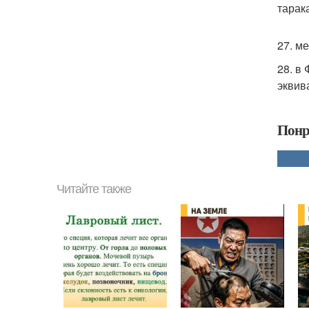
тарак
27. м
28. в
эквив
Понр
Читайте также