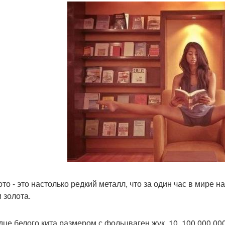
лото - это настолько редкий металл, что за один час в мире 
 золота.
рдце белого кита размером с фольцваген жук. 10. 100 000 0