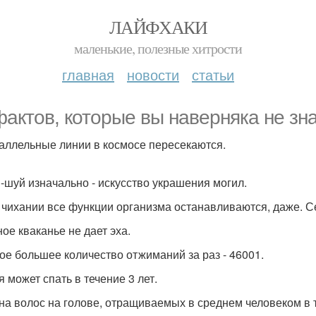
ЛАЙФХАКИ
маленькие, полезные хитрости
главная
новости
статьи
фактов, которые вы наверняка не зн
раллельные линии в космосе пересекаются.
н-шуй изначально - искусство украшения могил.
и чихании все функции организма останавливаются, даже. С
ное кваканье не дает эха.
мое большее количество отжиманий за раз - 46001.
я может спать в течение 3 лет.
ина волос на голове, отращиваемых в среднем человеком в т