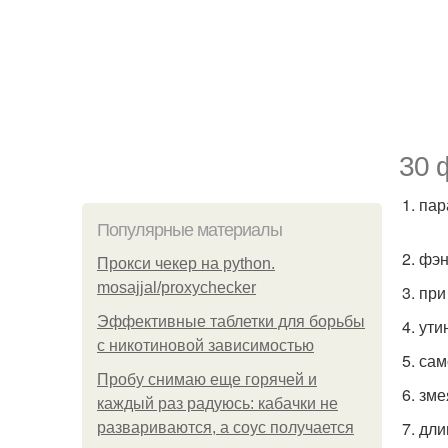
30 
1. па
Популярные материалы
2. фэ
Прокси чекер на python.
mosajjal/proxychecker
3. пр
Эффективные таблетки для борьбы
4. ути
с никотиновой зависимостью
5. са
Пробу снимаю еще горячей и
6. зме
каждый раз радуюсь: кабачки не
7. дл
развариваются, а соус получается