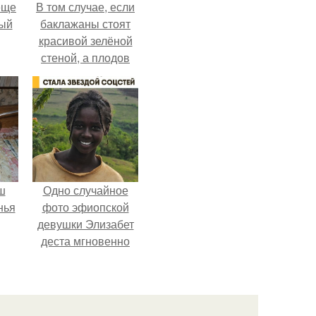
еще
В том случае, если
дый
баклажаны стоят
красивой зелёной
стеной, а плодов
, а
почти не видно -
ся
радоваться тут
нечему.
ш
Одно случайное
нья
фото эфиопской
девушки Элизабет
деста мгновенно
разлетелось по
всему интернету и
сделало её новой
звездой соцсетей.