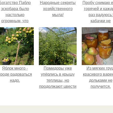
Богатство Пабло
Народные секреты
Пробу снимаю 
эскобара было
хозяйственного
горячей и каж
настолько
мыла!
раз радуюсь:
огромным, что
кабачки не
многие истории о
развариваются
нём звучат как
соус получает
вымысел.
густым и
пикантным.
Яблок много -
Помидоры уже
Из мягких гру
роде радоваться
упёрлись в крышу
красивого варе
надо.
теплицы, но
дольками не
продолжают цвести
получится.
как сумасшедшие?