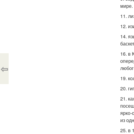
мире.
11. л
12. и
14. я
баске
16. в
опере
⇦
любог
19. к
20. г
21. к
посещ
ярко-
из од
25. в