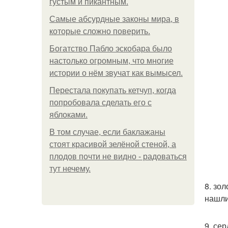
густым и пикантным.
Самые абсурдные законы мира, в
которые сложно поверить.
Богатство Пабло эскобара было
настолько огромным, что многие
истории о нём звучат как вымысел.
Перестала покупать кетчуп, когда
попробовала сделать его с
яблоками.
В том случае, если баклажаны
стоят красивой зелёной стеной, а
плодов почти не видно - радоваться
тут нечему.
8. зо
нашли
9. се