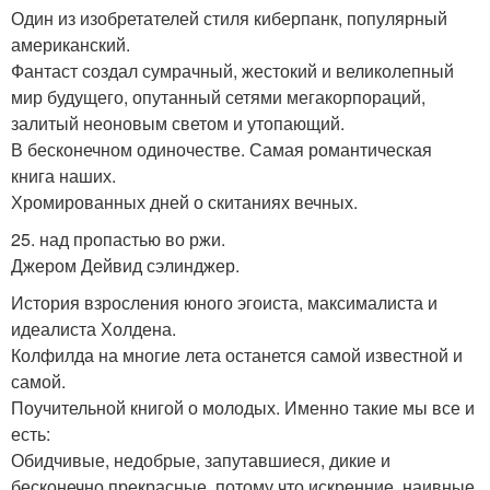
Один из изобретателей стиля киберпанк, популярный
американский.
Фантаст создал сумрачный, жестокий и великолепный
мир будущего, опутанный сетями мегакорпораций,
залитый неоновым светом и утопающий.
В бесконечном одиночестве. Самая романтическая
книга наших.
Хромированных дней о скитаниях вечных.
25. над пропастью во ржи.
Джером Дейвид сэлинджер.
История взросления юного эгоиста, максималиста и
идеалиста Холдена.
Колфилда на многие лета останется самой известной и
самой.
Поучительной книгой о молодых. Именно такие мы все и
есть:
Обидчивые, недобрые, запутавшиеся, дикие и
бесконечно прекрасные, потому что искренние, наивные