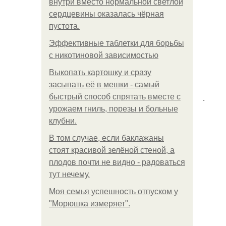
внутри вместо нормальной светлой
сердцевины оказалась чёрная
пустота.
Эффективные таблетки для борьбы
с никотиновой зависимостью
Выкопать картошку и сразу
засыпать её в мешки - самый
.
быстрый способ спрятать вместе с
урожаем гниль, порезы и больные
клубни.
В том случае, если баклажаны
стоят красивой зелёной стеной, а
плодов почти не видно - радоваться
тут нечему.
Моя семья успешность отпуском у
"Морюшка измеряет".