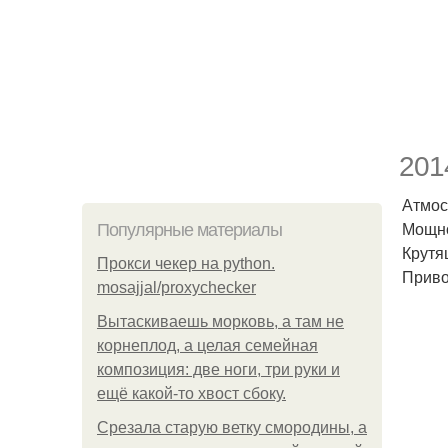
201
Атмос
Мощнос
Популярные материалы
Крутя
Прокси чекер на python.
Приво
mosajjal/proxychecker
Вытаскиваешь морковь, а там не
корнеплод, а целая семейная
композиция: две ноги, три руки и
ещё какой-то хвост сбоку.
Срезала старую ветку смородины, а