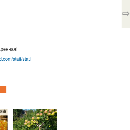
⇨
аренная!
d.com/stati/stati