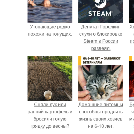
Утопающие редко
Депутат Горелкин
Х
похожи на тонущих.
слухи о блокировке
Steam в России
п
развеял.
Сняли лук или
Домашние питомцы
Б
ранний картофель и
способны продлить
ч
бросили голую
жизнь своих хозяев
м
грядку до весны?
на 6-10 лет.