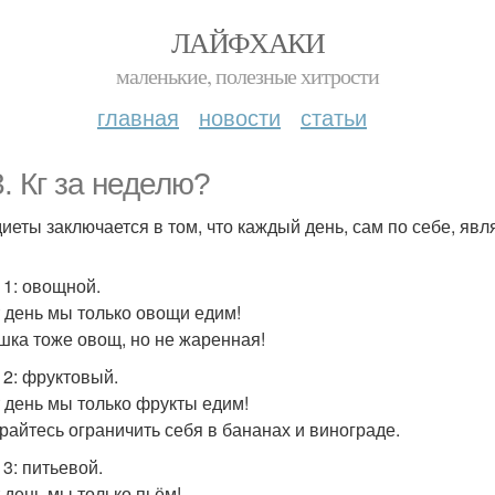
ЛАЙФХАКИ
маленькие, полезные хитрости
главная
новости
статьи
3. Кг за неделю?
диеты заключается в том, что каждый день, сам по себе, явл
 1: овощной.
т день мы только овощи едим!
шка тоже овощ, но не жаренная!
 2: фруктовый.
т день мы только фрукты едим!
райтесь ограничить себя в бананах и винограде.
 3: питьевой.
т день мы только пьём!