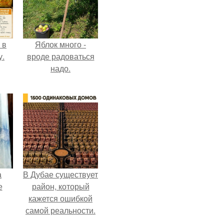
 в
Яблок много -
у.
вроде радоваться
надо.
а
В Дубае существует
е
район, который
кажется ошибкой
самой реальности.