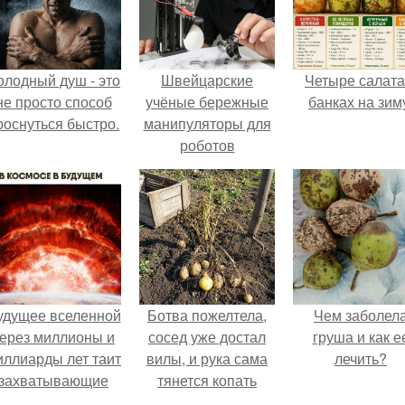
олодный душ - это
Швейцарские
Четыре салата
не просто способ
учёные бережные
банках на зим
роснуться быстро.
манипуляторы для
роботов
разработали.
удущее вселенной
Ботва пожелтела,
Чем заболел
ерез миллионы и
сосед уже достал
груша и как е
иллиарды лет таит
вилы, и рука сама
лечить?
захватывающие
тянется копать
тайны.
картошку.