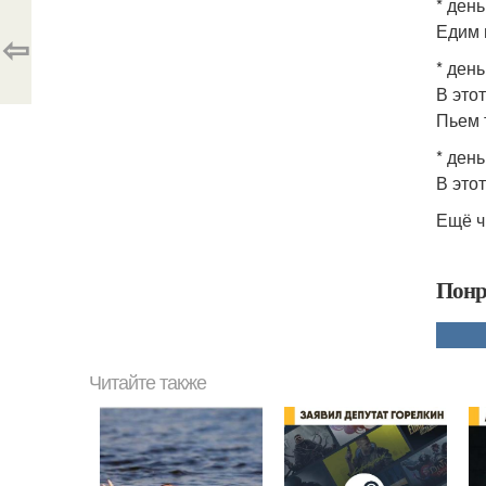
* день
Едим г
⇦
* день
В это
Пьем 
* день
В это
Ещё ч
Понр
Читайте также