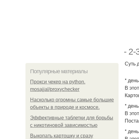
- 2-
Суть 
Популярные материалы
* день
Прокси чекер на python.
В это
mosajjal/proxychecker
Карто
Насколько огромны самые большие
* день
объекты в природе и космосе.
В это
Эффективные таблетки для борьбы
Поста
с никотиновой зависимостью
* день
Выкопать картошку и сразу
В это