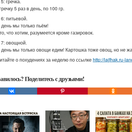
 5: гречка.
речку 5 раз в день, по 100 гр.
 6: питьевой.
т день мы только пьём!
то, что хотим, разумеется кроме газировок.
 7: овощной.
т день мы только овощи едим! Картошка тоже овощ, но не ж
итайте о похудениях за неделю по ссылке
http://lajfhak.ru-lan
авилось? Поделитесь с друзьями!