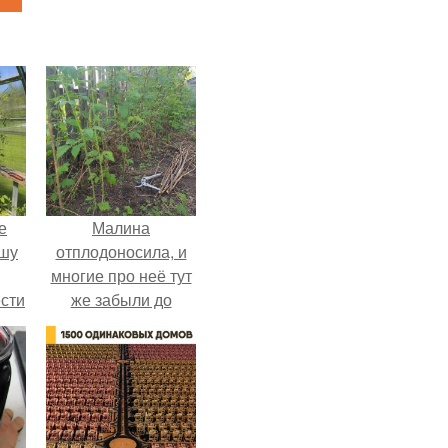
е
Малина
ышу
отплодоносила, и
многие про неё тут
сти
же забыли до
ие?
следующего лета.