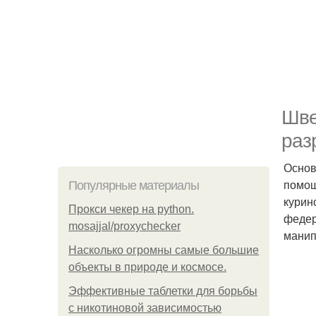
Шве
раз
Основ
помощ
Популярные материалы
курин
Прокси чекер на python.
федер
mosajjal/proxychecker
манип
Насколько огромны самые большие
объекты в природе и космосе.
Эффективные таблетки для борьбы
с никотиновой зависимостью