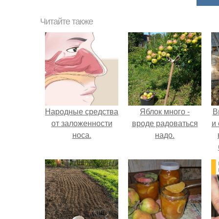
Читайте также
Народные средства
Яблок много -
В
от заложенности
вроде радоваться
и
носа.
надо.
с
п