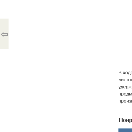
⇦
В ход
листо
удерж
предм
произ
Понр