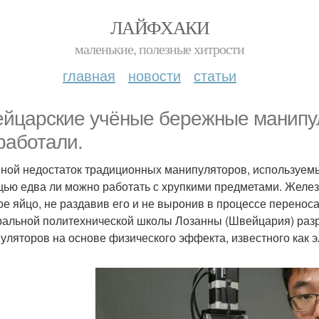
ЛАЙФХАКИ
маленькие, полезные хитрости
главная
новости
статьи
йцарские учёные бережные манипу
работали.
ной недостаток традиционных манипуляторов, используемых 
ью едва ли можно работать с хрупкими предметами. Железн
ое яйцо, не раздавив его и не выронив в процессе переноса
альной политехнической школы Лозанны (Швейцария) раз
уляторов на основе физического эффекта, известного как э