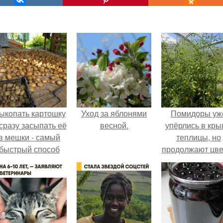
ыкопать картошку
Уход за яблонями
Помидоры уж
 сразу засыпать её
весной.
упёрлись в кр
в мешки - самый
теплицы, но
быстрый способ
продолжают цве
прятать вместе с
как сумасшедш
урожаем гниль,
орезы и больные
клубни.