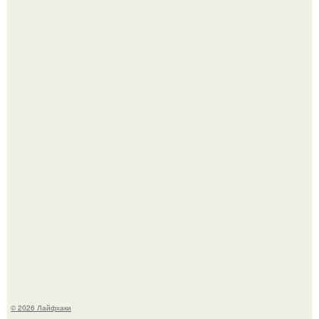
Смородины в этом году много, а обычное жидкое
варенье у нас как-то не очень едят.
В Дубае существует район, который кажется ошибкой
самой реальности.
© 2026 Лайфхаки