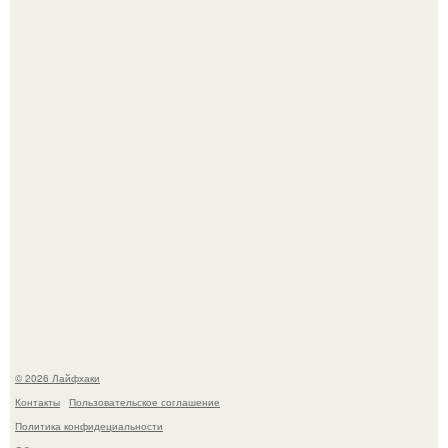
Лист томата пожелтел - и половина дачников сразу
хватает удобрение.
Сняли лук или ранний картофель и бросили голую грядку
до весны?
© 2026 Лайфхаки
Контакты
Пользовательское соглашение
Политика конфидециальности