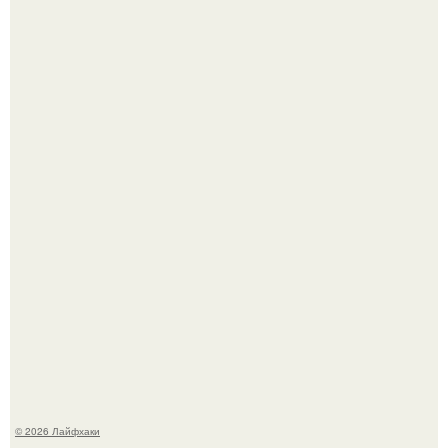
Малина отплодоносила, и многие про неё тут же забыли
до следующего лета.
Сняли лук или ранний картофель и бросили голую грядку
до весны?
© 2026 Лайфхаки