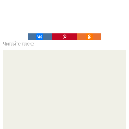
Читайте также
Лайфхаки для обуви от запаха. 7 способов избавить
обувь от неприятного запаха.