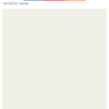
Читайте также
Век живи, век учись.
В том случае, если баклажаны стоят красивой зелёной
стеной, а плодов почти не видно - радоваться тут
нечему.