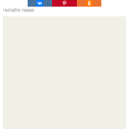
Читайте также
Надписи для органайзера хорошего настроения
распечатать. Идеи "Органайзеров Хорошего
Настроения" с примерами подарочков.