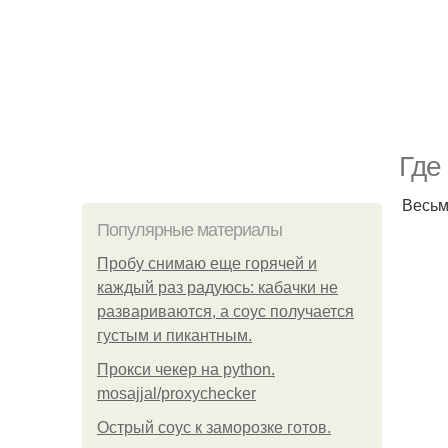
Где
Весьм
Популярные материалы
Пробу снимаю еще горячей и
каждый раз радуюсь: кабачки не
развариваются, а соус получается
густым и пикантным.
Прокси чекер на python.
mosajjal/proxychecker
Острый соус к заморозке готов.