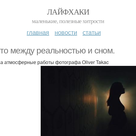
ЛАЙФХАКИ
маленькие, полезные хитрости
главная
новости
статьи
 то между реальностью и сном.
а атмосферные работы фотографа Oliver Takac