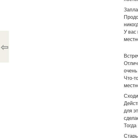
Запла
Продо
никог
У вас
местно
⇦
Встре
Отлич
очень
Что-т
местн
Сходи
Дейст
для э
сдела
Тогда
Стары