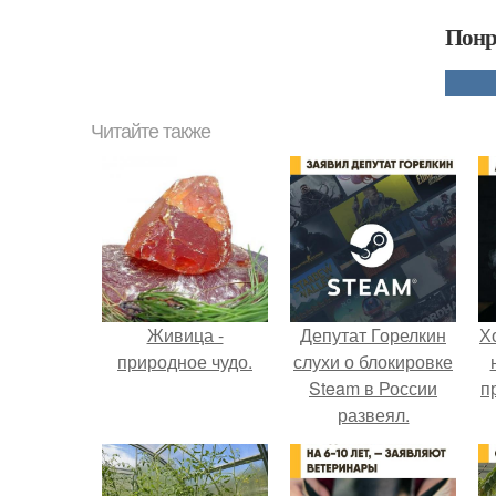
Понр
Читайте также
Живица -
Депутат Горелкин
Х
природное чудо.
слухи о блокировке
Steam в России
п
развеял.