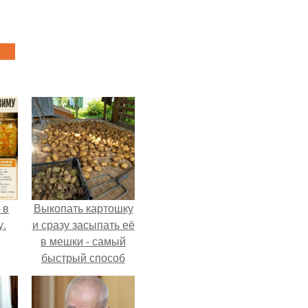
 в
Выкопать картошку
у.
и сразу засыпать её
в мешки - самый
быстрый способ
спрятать вместе с
урожаем гниль,
порезы и больные