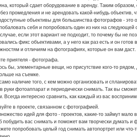
ина, который сдает оборудование в аренду. Таким образом, 
 без промедления и не арендовать какой-нибудь объектив,
одоступные объективы для большинства фотографов - это 
 побаловать себя и попробовать один из них на следующей
 случае, если этот вариант не подходит, то почему бы не по
овались фикс объективами, а у него как раз есть и он готов
жностям и отличиям на фотографиях, которые он вам даст.
те приятеля - фотографа.
ось бы, элементарные вещи, но присутствие кого-то рядом,
ольше на съемке.
само наличие того, с кем можно организовать и спланироват
 в руки фотоаппарат и периодически снимать. Так вы сможе
м. Всегда интересно сравнить, как каждый из вас восприним
вуйте в проекте, связанном с фотографией.
множество идей для фото - проектов, какие-то займут мало в
б побудить вас снимать и поможет вам творчески думать и 
жете попробовать целый год снимать автопортрет или что-то
янно.