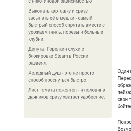
с никотиновой зависимостью
Выкопать картошку и сразу
засыпать её в мешки - самый
быстрый способ спрятать вместе с
урожаем гниль, порезы и больные
клубни.
Депутат Горелкин слухи о
блокировке Steam в России
развеял.
Один 
Холодный душ - это не просто
Перес
способ проснуться быстро.
образ
Лист томата пожелтел - и половина
пейза
дачников сразу хватает удобрение.
свои 
бойте
Попро
Возмо