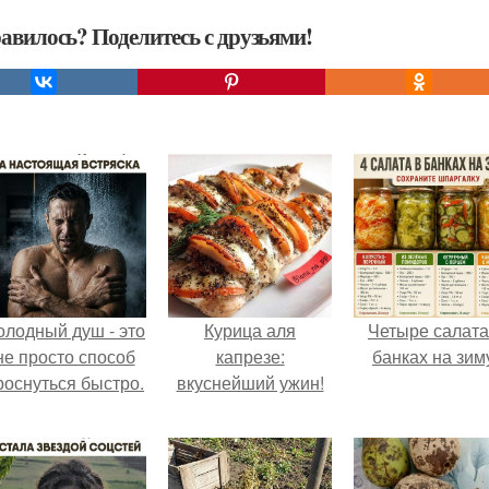
авилось? Поделитесь с друзьями!
олодный душ - это
Курица аля
Четыре салата
не просто способ
капрезе:
банках на зим
роснуться быстро.
вкуснейший ужин!