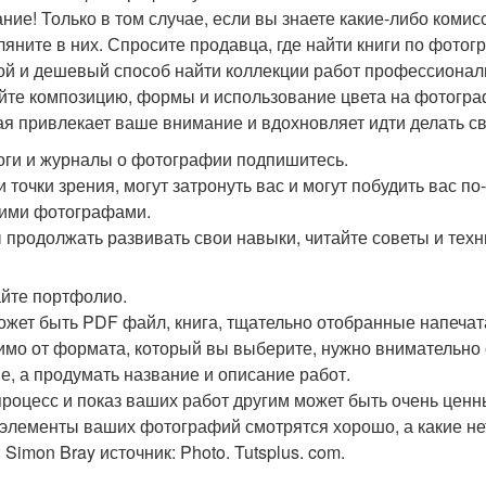
ние! Только в том случае, если вы знаете какие-либо коми
гляните в них. Спросите продавца, где найти книги по фотог
ой и дешевый способ найти коллекции работ профессиона
йте композицию, формы и использование цвета на фотограф
ая привлекает ваше внимание и вдохновляет идти делать с
оги и журналы о фотографии подпишитесь.
и точки зрения, могут затронуть вас и могут побудить вас п
гими фотографами.
 продолжать развивать свои навыки, читайте советы и техн
йте портфолио.
ожет быть PDF файл, книга, тщательно отобранные напечата
имо от формата, который вы выберите, нужно внимательно 
е, а продумать название и описание работ.
процесс и показ ваших работ другим может быть очень ценн
 элементы ваших фотографий смотрятся хорошо, а какие не
 Simon Bray источник: Photo. Tutsplus. com.