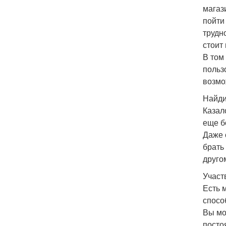
магаз
пойти
трудн
стоит
В том
польз
возмо
Найди
Казал
еще б
Даже 
брать
друго
Участ
Есть 
спосо
Вы мо
посто