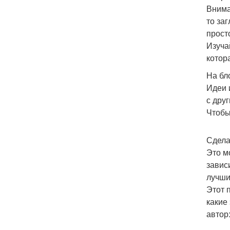
Внима
то за
прост
Изуча
котор
На бл
Идеи 
с дру
Чтобы
Сдела
Это м
завис
лучши
Этот 
какие
автор: