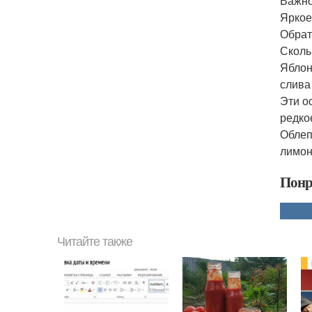
Важно
Яркое
Обрат
Сколь
Яблоня
слива 
Эти о
редко
Облепи
лимонн
Понр
Читайте также