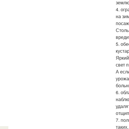
землю
4. ог
на зи
посаж
Столь
вреди
5. об
куста
Яркий
свет 
А есл
урожа
больн
6. об
наблю
удаля
отщип
7. по
таких