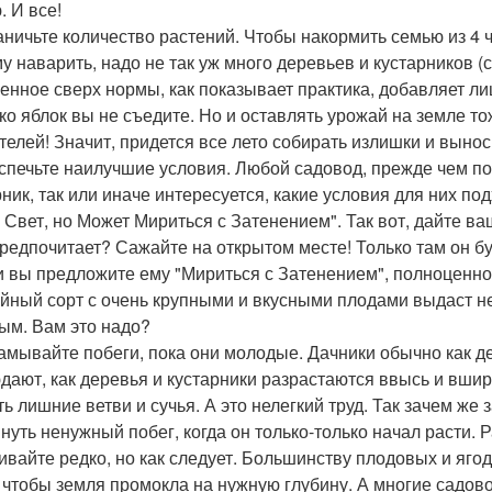
. И все!
раничьте количество растений. Чтобы накормить семью из 4 
му наварить, надо не так уж много деревьев и кустарников 
енное сверх нормы, как показывает практика, добавляет лиш
ко яблок вы не съедите. Но и оставлять урожай на земле то
телей! Значит, придется все лето собирать излишки и выно
еспечьте наилучшие условия. Любой садовод, прежде чем по
рник, так или иначе интересуется, какие условия для них по
 Свет, но Может Мириться с Затенением". Так вот, дайте ва
предпочитает? Сажайте на открытом месте! Только там он б
и вы предложите ему "Мириться с Затенением", полноценной
йный сорт с очень крупными и вкусными плодами выдаст н
ым. Вам это надо?
ламывайте побеги, пока они молодые. Дачники обычно как дел
дают, как деревья и кустарники разрастаются ввысь и вширь
ть лишние ветви и сучья. А это нелегкий труд. Так зачем же
нуть ненужный побег, когда он только-только начал расти. Р
ливайте редко, но как следует. Большинству плодовых и ягод
, чтобы земля промокла на нужную глубину. А многие садов