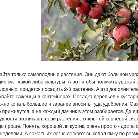
жайте только самоплодные растения. Они дают большой урож
дин куст какой-либо культуры. А вот чтобы получить урожай
лодных, придется посадить 2-3 растения. А это дополнител
купайте саженцы в контейнерах. Посадка деревьев и кустарн
ужно копать большие и заранее вносить туда удобрения. Са
е приживутся, а не каждый дачник в этом разбирается. Да е
рудности возникают, если растения с открытой корневой сист
до проще. Понять, хороший ли кустик, очень просто - достат
 неделями. А сажать их легче легкого: выкопал ямку по раз