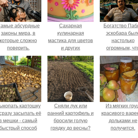
амые абсурдные
Сахарная
Богатство Паб
законы мира, в
кулинарная
эскобара был
которые сложно
мастика для цветов
настолько
поверить.
и других
огромным, чт
украшений.
многие истории
нём звучат ка
вымысел.
ыкопать картошку
Сняли лук или
Из мягких гру
 сразу засыпать её
ранний картофель и
красивого варе
в мешки - самый
бросили голую
дольками не
быстрый способ
грядку до весны?
получится.
прятать вместе с