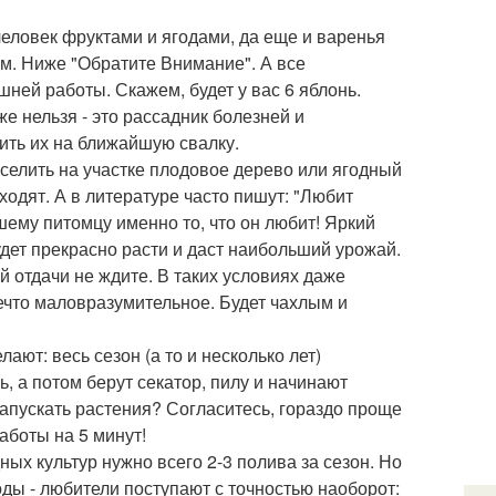
человек фруктами и ягодами, да еще и варенья
(см. Ниже "Обратите Внимание". А все
ней работы. Скажем, будет у вас 6 яблонь.
же нельзя - это рассадник болезней и
сить их на ближайшую свалку.
селить на участке плодовое дерево или ягодный
дходят. А в литературе часто пишут: "Любит
шему питомцу именно то, что он любит! Яркий
удет прекрасно расти и даст наибольший урожай.
 отдачи не ждите. В таких условиях даже
ечто маловразумительное. Будет чахлым и
ают: весь сезон (а то и несколько лет)
, а потом берут секатор, пилу и начинают
 запускать растения? Согласитесь, гораздо проще
аботы на 5 минут!
ных культур нужно всего 2-3 полива за сезон. Но
оды - любители поступают с точностью наоборот: