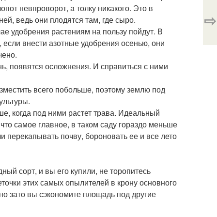
опот невпроворот, а толку никакого. Это в
⇨
ей, ведь они плодятся там, где сыро.
чае удобрения растениям на пользу пойдут. В
 если внести азотные удобрения осенью, они
чено.
знь, появятся осложнения. И справиться с ними
азместить всего побольше, поэтому землю под
ультуры.
е, когда под ними растет трава. Идеальный
 что самое главное, в таком саду гораздо меньше
ли перекапывать почву, бороновать ее и все лето
ный сорт, и вы его купили, не торопитесь
еточки этих самых опылителей в крону основного
 но зато вы сэкономите площадь под другие