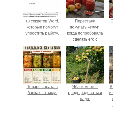
10 секретов Word,
Перестала
С
которые помогут
покупать кетчуп,
упростить работу.
когда попробовала
сделать его с
яблоками.
Четыре салата в
Яблок много -
В
банках на зиму.
вроде радоваться
и
надо.
с