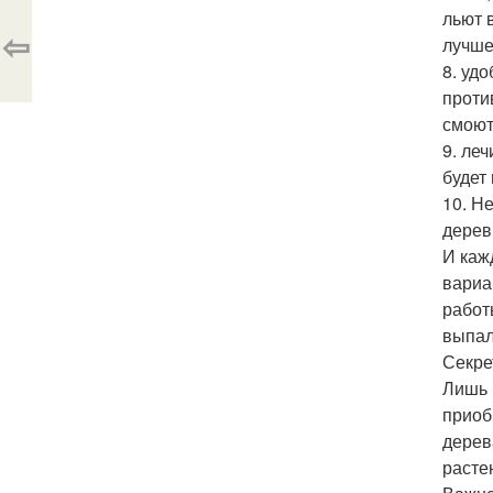
льют 
⇦
лучше
8. уд
проти
смоют
9. ле
будет
10. Н
дерев
И каж
вариа
работ
выпал
Секре
Лишь 
приоб
дерев
расте