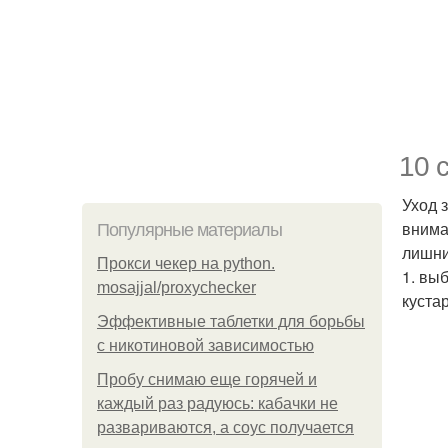
10 
Уход 
внима
Популярные материалы
лишни
Прокси чекер на python.
1. вы
mosajjal/proxychecker
куста
Эффективные таблетки для борьбы
с никотиновой зависимостью
Пробу снимаю еще горячей и
каждый раз радуюсь: кабачки не
развариваются, а соус получается