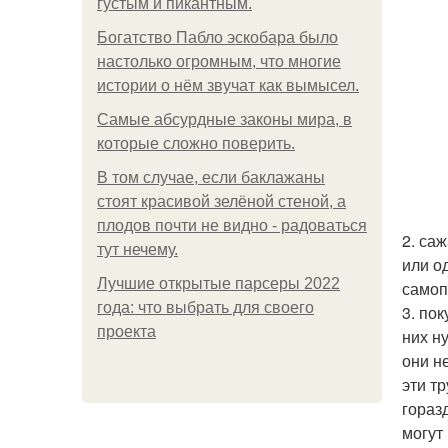
густым и пикантным.
Богатство Пабло эскобара было
настолько огромным, что многие
истории о нём звучат как вымысел.
Самые абсурдные законы мира, в
которые сложно поверить.
В том случае, если баклажаны
стоят красивой зелёной стеной, а
плодов почти не видно - радоваться
2. са
тут нечему.
или о
Лучшие открытые парсеры 2022
самоп
года: что выбрать для своего
3. по
проекта
них н
они н
эти т
гораз
могут