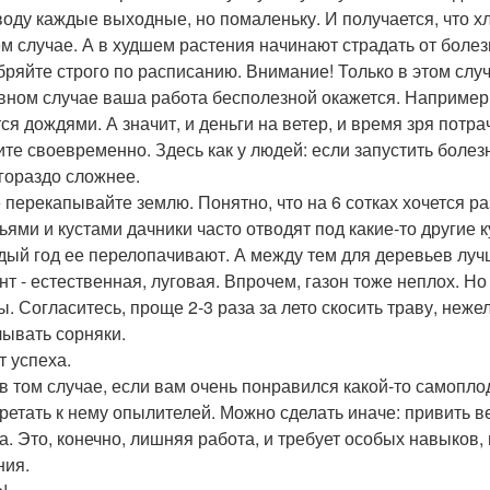
воду каждые выходные, но помаленьку. И получается, что хл
м случае. А в худшем растения начинают страдать от болезн
обряйте строго по расписанию. Внимание! Только в этом слу
вном случае ваша работа бесполезной окажется. Например,
ся дождями. А значит, и деньги на ветер, и время зря потра
чите своевременно. Здесь как у людей: если запустить боле
 гораздо сложнее.
е перекапывайте землю. Понятно, что на 6 сотках хочется р
ьями и кустами дачники часто отводят под какие-то другие к
дый год ее перелопачивают. А между тем для деревьев лучш
нт - естественная, луговая. Впрочем, газон тоже неплох. Но
ы. Согласитесь, проще 2-3 раза за лето скосить траву, неже
ывать сорняки.
т успеха.
в том случае, если вам очень понравился какой-то самоплод
ретать к нему опылителей. Можно сделать иначе: привить в
а. Это, конечно, лишняя работа, и требует особых навыков,
ния.