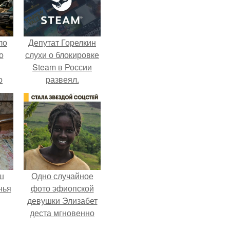
ло
Депутат Горелкин
о
слухи о блокировке
Steam в России
о
развеял.
 о
к
ш
Одно случайное
нья
фото эфиопской
девушки Элизабет
деста мгновенно
разлетелось по