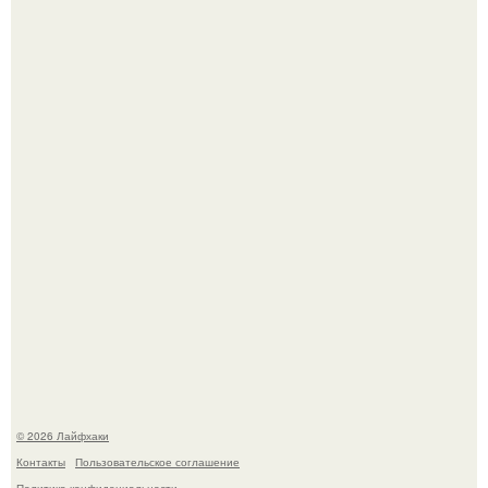
Домашние питомцы способны продлить жизнь своих
хозяев на 6-10 лет.
Будущее вселенной через миллионы и миллиарды лет
таит захватывающие тайны.
© 2026 Лайфхаки
Контакты
Пользовательское соглашение
Политика конфидециальности