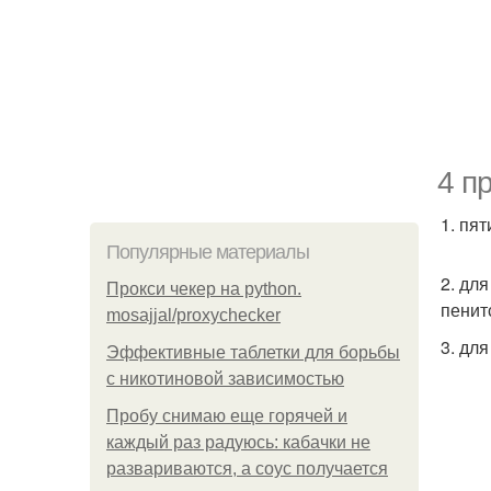
4 п
1. пя
Популярные материалы
2. дл
Прокси чекер на python.
пенит
mosajjal/proxychecker
3. дл
Эффективные таблетки для борьбы
с никотиновой зависимостью
Пробу снимаю еще горячей и
каждый раз радуюсь: кабачки не
развариваются, а соус получается