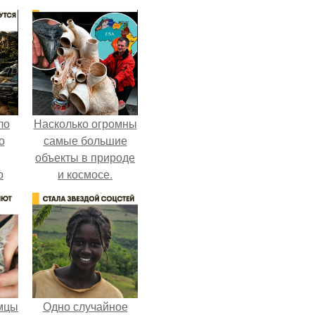
ло
Насколько огромны
о
самые большие
объекты в природе
о
и космосе.
 о
к
мцы
Одно случайное