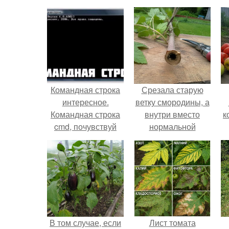
Командная строка
Срезала старую
интересное.
ветку смородины, а
Командная строка
внутри вместо
к
cmd, почувствуй
нормальной
себя хакером.
светлой
сердцевины
оказалась чёрная
пустота.
В том случае, если
Лист томата