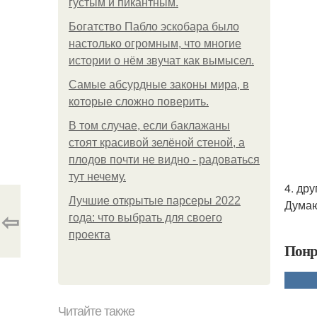
густым и пикантным.
Богатство Пабло эскобара было
настолько огромным, что многие
истории о нём звучат как вымысел.
Самые абсурдные законы мира, в
которые сложно поверить.
В том случае, если баклажаны
стоят красивой зелёной стеной, а
плодов почти не видно - радоваться
тут нечему.
4. др
Лучшие открытые парсеры 2022
Думаю
⇦
года: что выбрать для своего
проекта
Понр
Читайте также