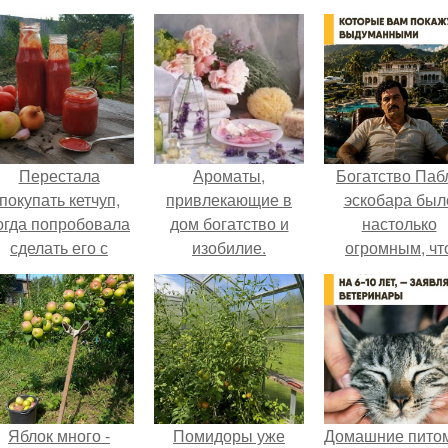
Перестала
Ароматы,
Богатство Паб
покупать кетчуп,
привлекающие в
эскобара был
огда попробовала
дом богатство и
настолько
сделать его с
изобилие.
огромным, чт
яблоками.
многие истории
нём звучат ка
вымысел.
Яблок много -
Помидоры уже
Домашние пито