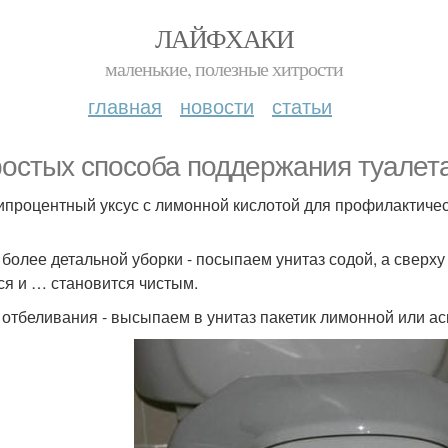
ЛАЙФХАКИ
маленькие, полезные хитрости
главная
новости
статьи
ростых способа поддержания туалета
типроцентный уксус с лимонной кислотой для профилактичес
я более детальной уборки - посыпаем унитаз содой, а сверх
ся и … становится чистым.
я отбеливания - высыпаем в унитаз пакетик лимонной или а