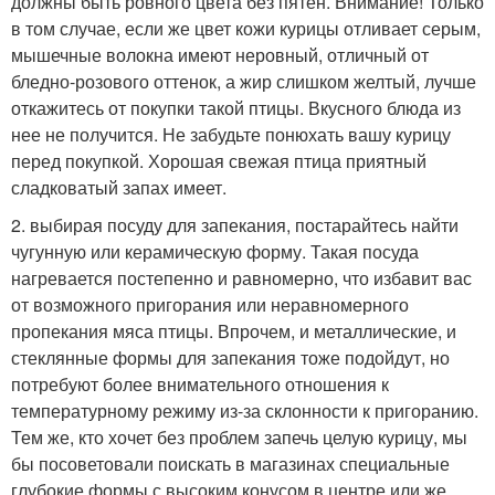
должны быть ровного цвета без пятен. Внимание! Только
в том случае, если же цвет кожи курицы отливает серым,
мышечные волокна имеют неровный, отличный от
бледно-розового оттенок, а жир слишком желтый, лучше
откажитесь от покупки такой птицы. Вкусного блюда из
нее не получится. Не забудьте понюхать вашу курицу
перед покупкой. Хорошая свежая птица приятный
сладковатый запах имеет.
2. выбирая посуду для запекания, постарайтесь найти
чугунную или керамическую форму. Такая посуда
нагревается постепенно и равномерно, что избавит вас
от возможного пригорания или неравномерного
пропекания мяса птицы. Впрочем, и металлические, и
стеклянные формы для запекания тоже подойдут, но
потребуют более внимательного отношения к
температурному режиму из-за склонности к пригоранию.
Тем же, кто хочет без проблем запечь целую курицу, мы
бы посоветовали поискать в магазинах специальные
глубокие формы с высоким конусом в центре или же