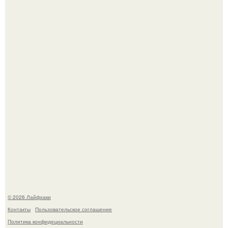
Автоваз крупнейшее обновление Lada Niva Legend за
всю историю представил.
В Дубае существует район, который кажется ошибкой
самой реальности.
© 2026 Лайфхаки
Контакты
Пользовательское соглашение
Политика конфидециальности