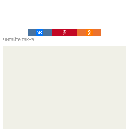
Читайте также
Командная строка интересное. Командная строка cmd,
почувствуй себя хакером.