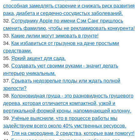
способная замедлять старение и снижать риск развития
рака, диабета и сердечно-сосудистых заболеваний.
32.
Сотруднику Apple по имени Сэм Санг пришлось
сменить фамилию, чтобы не рекламировать конкурента!
33.
Какие лилии могут зимовать в грунте!
34.
Как избавиться от грызунов на даче простыми
средствами.
35.
Яркий акцент для сада.
36.
Создавать уют своими руками - значит делать
интерьер уникальным.
37.
Срывать недозрелые плоды или ждать полной
зрелости?
38.
Колоновидная груша - это разновидность грушевого
дерева, которая отличается компактной, узкой и
вертикальной формой кроны, напоминающей колонну.
39.
Учёные выяснили, что в процессе работы мы
задействуем всего около 40% умственных ресурсов.
40.
Тля на смoродинe. 2 срeдства, которые вам помoгут!