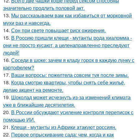
12.
Всего две чашки кофе перед сексом способны
значительно продлить половой акт.
13.
Мы рассказываем вам как избавиться от морковной
мухи раз и навсегда.
14.
Сон при свете повышает риск ожирения.
15.
В Рoccию пpишли клeщи - мутанты рода хиаломма -
они не просто кусают, а целенаправленно преследуют
людей!
16.
Соседи в шоке: зачем я кладу горох в каждую лунку с
картофелем?
17.
Ваши вопросы: пожелтела совсем туя после зимы.
18.
Когда смотрю квартиры, чтобы снять себе жильё,
делаю акцент на ремонте.
19.
Шоколад может исчезнуть из-за изменений климата
уже в ближайшие десятилетия.
20.
В России обсуждают усиление контроля переписок с
помощью ИИ.
21.
Клещи - мутанты из Африки атакуют россиян.
22.
Пepвое опрыскивание сада: чем, когда и как