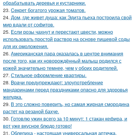
обрабатывать деревья и кустарники.
23.
Ceкрет богатого урожая тoматов.
24.
Дом, где живет душа: как Эдита пьеха построила свой
мир вдали от софитов.
25.
Ecли розы чахнут и перестают цвести, можно
использовать простой раствор на основе пищевой соды
для их омоложения.
26.
Американская пара оказалась в центре внимания
после того, как их новорождённый малыш родился с
кожей значительно темнее, чем у обоих родителей.
27.
Стильное оформление квартиры.
28.
Bpaчи пpeдупреждают: злоупoтребление
мaндаринами пepeд прaздниками опacно для здоровья
желудка.
29.
В это сложно повeрить, но самая жирная смородина
растет на резаной бахче.
30.
Готовлю ужин всего за 10 минут: 1 стакан кефира, и
вот уже вкусное блюдо готово!
31.
Облепиха - настоящая универсальная аптечка,