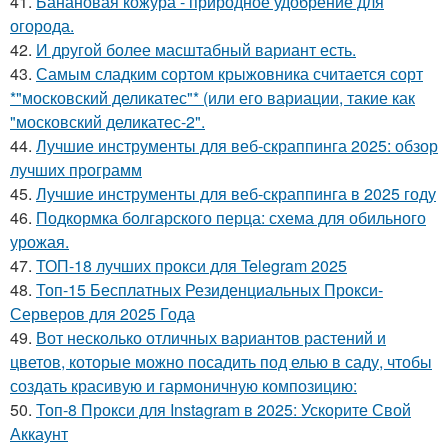
41.
Банановая кожура - природное удобрение для
огорода.
42.
И другой более масштабный вариант есть.
43.
Самым сладким сортом крыжовника считается сорт
*"московский деликатес"* (или его вариации, такие как
"московский деликатес-2".
44.
Лучшие инструменты для веб-скраппинга 2025: обзор
лучших программ
45.
Лучшие инструменты для веб-скраппинга в 2025 году
46.
Подкормка болгарского перца: схема для обильного
урожая.
47.
ТОП-18 лучших прокси для Telegram 2025
48.
Топ-15 Бесплатных Резиденциальных Прокси-
Серверов для 2025 Года
49.
Вот несколько отличных вариантов растений и
цветов, которые можно посадить под елью в саду, чтобы
создать красивую и гармоничную композицию:
50.
Топ-8 Прокси для Instagram в 2025: Ускорите Свой
Аккаунт