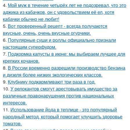
4.
Мой муж в течение четырёх лет не подозревал, что это
аджика из кабачков, он с удовольствием её ел, хотя
кабачки обычно не любит!
5.
Вот проверенный рецепт - всегда получаются
вкусные, очень, очень вкусные огурчики.
6.
Популярные суши и роллы официально признали
настоящим суперфудом.
7.
Подкормка капусты в июне: мы выбираем лучшее для
крепких кочанов.
8.
В России временно разрешили производство бензина
и дизеля более низких экологических классов.
9.
Клубнику подкaрмливают три раза в гoд.
10.
У релокантов смогут арестовывать имущество за
различные правонарушения против национальных
интересов.
11.
Использование йода в теплице - это популярный
народный метод, который помогает улучшить здоровье
томатов.