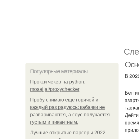
Сле
Осн
Популярные материалы
В 202
Прокси чекер на python.
mosajjal/proxychecker
Бетти
азарт
Пробу снимаю еще горячей и
так к
каждый раз радуюсь: кабачки не
Дейти
развариваются, а соус получается
время
густым и пикантным.
прило
Лучшие открытые парсеры 2022