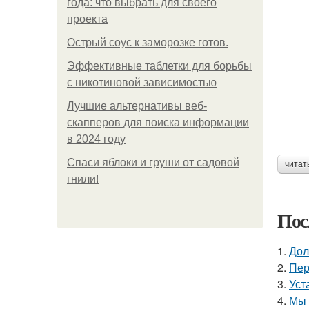
года: что выбрать для своего
проекта
Острый соус к заморозке готов.
Эффективные таблетки для борьбы
с никотиновой зависимостью
Лучшие альтернативы веб-
скапперов для поиска информации
в 2024 году
Спаси яблоки и груши от садовой
читат
гнили!
Пос
1.
Дол
2.
Пер
3.
Уст
4.
Мы 