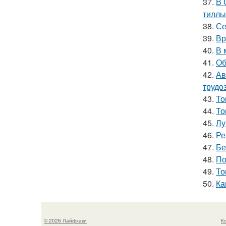
37.
В 
тиллы
38.
Се
39.
Вр
40.
В 
41.
Об
42.
Ав
трудо
43.
То
44.
То
45.
Лу
46.
Ре
47.
Бе
48.
По
49.
То
50.
Ка
© 2026 Лайфхаки
К