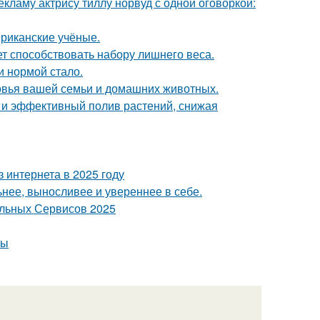
кламу актрису тиллу норвуд с одной оговоркой:
ериканские учёные.
т способствовать набору лишнего веса.
и нормой стало.
ровья вашей семьи и домашних животных.
и эффективный полив растений, снижая
 интернета в 2025 году
нее, выносливее и увереннее в себе.
альных Сервисов 2025
ты