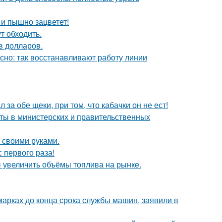
 и пышно зацветет!
т обходить.
в долларов.
ясно: так восстанавливают работу линии
 за обе щеки, при том, что кабачки он не ест!
иты в министерских и правительственных
 своими руками.
 первого раза!
 увеличить объёмы топлива на рынке.
марках до конца срока службы машин, заявили в