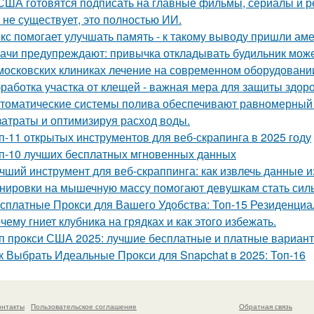
США готовятся подписать на главные фильмы, сериалы и ре
 не существует, это полностью ИИ.
кс помогает улучшать память - к такому выводу пришли ам
ачи предупреждают: привычка откладывать будильник може
московских клиниках лечение на современном оборудовани
работка участка от клещей - важная мера для защиты здо
томатические системы полива обеспечивают равномерный 
затраты и оптимизируя расход воды.
п-11 открытых инструментов для веб-скрапинга в 2025 году
п-10 лучших бесплатных мгновенных данных
чший инструмент для веб-скраппинга: как извлечь данные из
нировки на мышечную массу помогают девушкам стать силь
сплатные Прокси для Вашего Удобства: Топ-15 Резиденци
чему гниет клубника на грядках и как этого избежать.
п прокси США 2025: лучшие бесплатные и платные вариан
к Выбрать Идеальные Прокси для Snapchat в 2025: Топ-16
онтакты
Пользовательское соглашение
Обратная связь