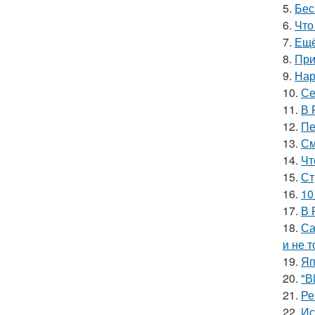
5.
Бес
6.
Что
7.
Ещё
8.
При
9.
Нар
10.
Се
11.
В 
12.
Пе
13.
См
14.
Чт
15.
Ст
16.
10
17.
В 
18.
Са
и не т
19.
Яп
20.
"В
21.
Ре
22.
Ис