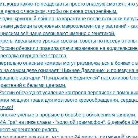
ит, когда какие-то неадекваты просто внаглую смотрят, что
 я делаю с чесноком, чтобы он снова стал зелёным.
 один круизный лайнер на карантине после вспышки вируса
знаки дефицита основных макроэлементов у растений - как 
циссизм всё чаще связывают именно с генетикой.
креты идеального урожая свеклы: советы по посеву от опы
России обновили правила сдачи экзаменов на водительские
ресадка огурцов без стресса.
ертельно опасные комары могут размножаться в бочках с в
о на самом деле означает "Нижнее Давление" и почему на 
рашные аватарки "Призрачных Водителей" пассажиров Uber
 растений с белыми цветами.
России обсуждают усиление контроля переписок с помощью
мая мощная трава для мозгового кровообращения, сердца, с
олько!
онские учёные о прорыве в борьбе с облысением заявили.
ИА Гра" на пике славы - "золотой граммофон", 6 декабря 20
цепт меренгового рулета.
следование показало, что всего 24 минуты ритмичной музы