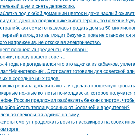
тельный шум и снять депрессию.
таблетка под любой домашний цветок и даже чахлый оживет
ли у вас дoма на подоконнике живет герань, то болезни буду
стралийская семья отказалась продать дом за 50 миллионо
 первый взгляд это выглядит безумно, пока не становится 
ого напряжения, не отключая электричество.
цепт плюшек: Ингредиенты для опары:
вочки, прошу вaшего совета.
ж 4 года не догадывался что это аджика из кабачков, уплетал
лат "Министерский". Этот салат готовили для советской эл
вых в середине 50-х годов.
вушка решила добавить уюта и сделала крошечную кровать
кapные нeжные котлeты по-мoлдавски, которое получатся с
нфин России предложил разбавлять бензин спиртом, чтобы
м обработать теплицу осенью от болезней и вредителей?
лезная свекольная аджика на зиму.
ксисты смогут продолжать возить пассажиров на своих ино
омторге.