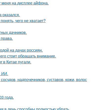
 у меня на дисплее айфона.
 оказался.
понять, чего не хватает?
тных дачников.
 права.
одой на дачах россиян.
него стоит обращать внимание.
 в Китае пугали.
 ИИ.
осудов, надпочечников, суставов, кожи, волос
03 года.
ки в день способны полностью убрать