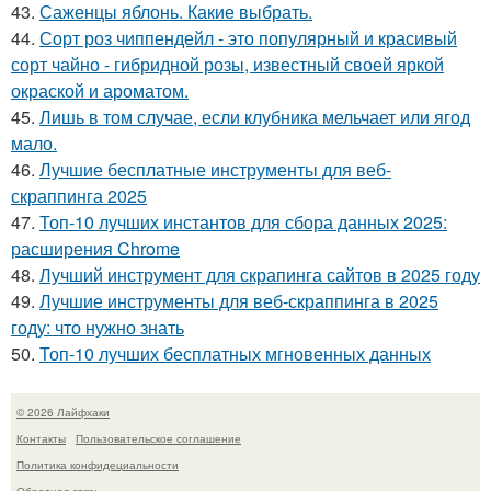
43.
Саженцы яблонь. Какие выбрать.
44.
Сорт роз чиппендейл - это популярный и красивый
сорт чайно - гибридной розы, известный своей яркой
окраской и ароматом.
45.
Лишь в том случае, если клубника мельчает или ягод
мало.
46.
Лучшие бесплатные инструменты для веб-
скраппинга 2025
47.
Топ-10 лучших инстантов для сбора данных 2025:
расширения Chrome
48.
Лучший инструмент для скрапинга сайтов в 2025 году
49.
Лучшие инструменты для веб-скраппинга в 2025
году: что нужно знать
50.
Топ-10 лучших бесплатных мгновенных данных
© 2026 Лайфхаки
Контакты
Пользовательское соглашение
Политика конфидециальности
Обратная связь