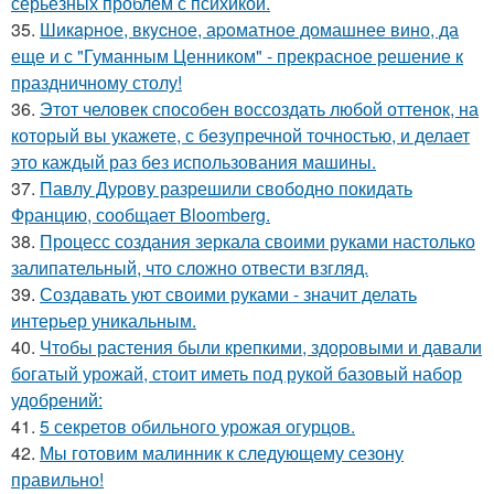
серьёзных проблем с психикой.
35.
Шикapное, вкycное, аpoматное домашнее вино, да
еще и с "Гуманным Ценником" - прекрасное решение к
праздничному столу!
36.
Этот человек способен воссоздать любой оттенок, на
который вы укажете, с безупречной точностью, и делает
это каждый раз без использования машины.
37.
Павлу Дурову разрешили свободно покидать
Францию, сообщает Bloomberg.
38.
Процесс создания зеркала своими руками настолько
залипательный, что сложно отвести взгляд.
39.
Создавать уют своими руками - значит делать
интерьер уникальным.
40.
Чтобы растения были крепкими, здоровыми и давали
богатый урожай, стоит иметь под рукой базовый набор
удобрений:
41.
5 секретов обильного урожая огурцов.
42.
Мы готовим малинник к следующему сезону
правильно!