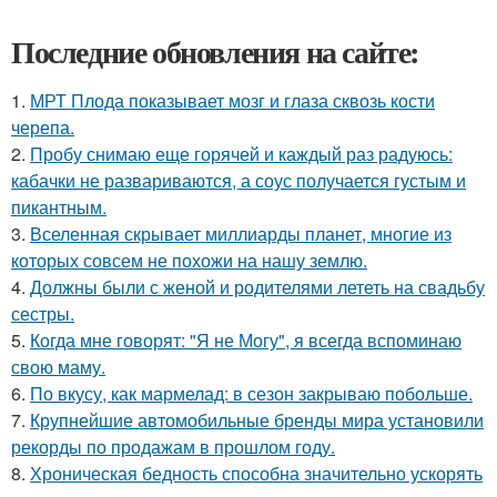
Последние обновления на сайте:
1.
МРТ Плода показывает мозг и глаза сквозь кости
черепа.
2.
Пробу снимаю еще горячей и каждый раз радуюсь:
кабачки не развариваются, а соус получается густым и
пикантным.
3.
Вселенная скрывает миллиарды планет, многие из
которых совсем не похожи на нашу землю.
4.
Должны были с женой и родителями лететь на свадьбу
сестры.
5.
Когда мне говорят: "Я не Могу", я всегда вспоминаю
свою маму.
6.
По вкусу, как мармелад: в сезон закрываю побольше.
7.
Крупнейшие автомобильные бренды мира установили
рекорды по продажам в прошлом году.
8.
Хроническая бедность способна значительно ускорять