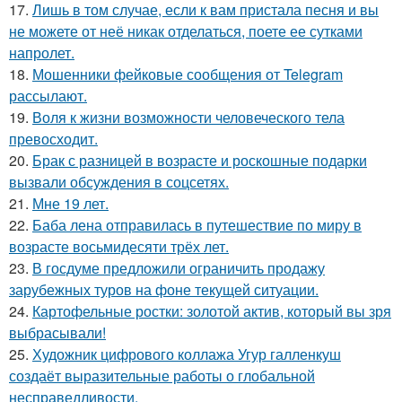
17.
Лишь в том случае, если к вам пристала песня и вы
не можете от неё никак отделаться, поете ее сутками
напролет.
18.
Мошенники фейковые сообщения от Telegram
рассылают.
19.
Воля к жизни возможности человеческого тела
превосходит.
20.
Брак с разницей в возрасте и роскошные подарки
вызвали обсуждения в соцсетях.
21.
Мне 19 лет.
22.
Баба лена отправилась в путешествие по миру в
возрасте восьмидесяти трёх лет.
23.
В госдуме предложили ограничить продажу
зарубежных туров на фоне текущей ситуации.
24.
Картофельные ростки: золотой актив, который вы зря
выбрасывали!
25.
Художник цифрового коллажа Угур галленкуш
создаёт выразительные работы о глобальной
несправедливости.