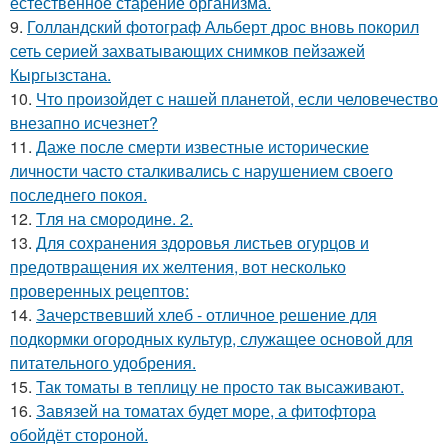
естественное старение организма.
9.
Голландский фотограф Альберт дрос вновь покорил
сеть серией захватывающих снимков пейзажей
Кыргызстана.
10.
Что произойдет с нашей планетой, если человечество
внезапно исчезнет?
11.
Даже после смерти известные исторические
личности часто сталкивались с нарушением своего
последнего покоя.
12.
Tля на сморoдинe. 2.
13.
Для сохранения здоровья листьев огурцов и
предотвращения их желтения, вот несколько
проверенных рецептов:
14.
Зачерствевший хлеб - отличное решение для
подкормки огородных культур, служащее основой для
питательного удобрения.
15.
Так томаты в теплицу не просто так высаживают.
16.
Завязей на томатах будет море, а фитофтора
обойдёт стороной.