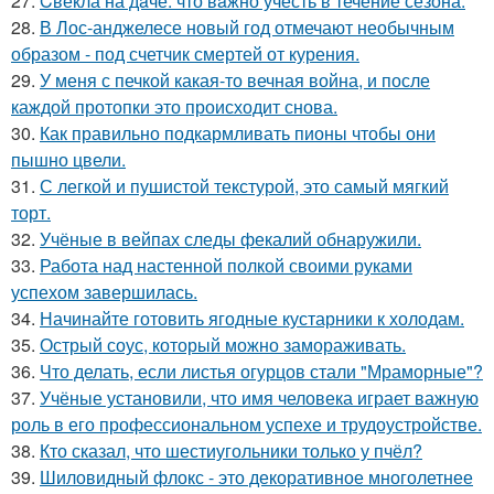
27.
Cвекла на дaче: что вaжно учесть в течение сезона.
28.
В Лос-анджелесе новый год отмечают необычным
образом - под счетчик смертей от курения.
29.
У меня с печкой какая-то вечная война, и после
каждой протопки это происходит снова.
30.
Как правильно подкармливать пионы чтобы они
пышно цвели.
31.
С легкой и пушистой текстурой, это самый мягкий
торт.
32.
Учёные в вейпах следы фекалий обнаружили.
33.
Работа над настенной полкой своими руками
успехом завершилась.
34.
Начинайте готовить ягодные кустарники к холодам.
35.
Острый соус, который можно замораживать.
36.
Что делать, если листья огурцов стали "Мраморные"?
37.
Учёные установили, что имя человека играет важную
роль в его профессиональном успехе и трудоустройстве.
38.
Кто сказал, что шестиугольники только у пчёл?
39.
Шиловидный флокс - это декоративное многолетнее