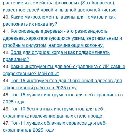
растение из семейства флоксовых (Saxifragaceae),
известное своей яркой и пышной цветочной кистью.
40.
Какие макроэлементы важны для томатов и как
распознать их нехватку?
41.
Колоновидные деревья - это разновидность
деревьев, характеризующихся узким, вертикальным и
стройным силуэтом, напоминающим колонну.
42.
Зола для огурцов: когда и как подкармливать
правильно?
43.
Какие инструменты для веб-скраппинга с ИИ самые
эффективные? Мой опыт
44.
Топ-15 инструментов для сбора email-адресов для
эффективной работы в 2025 году
45.
Топ-15 лучших инструментов для веб-скраппинга в
2025 году
46.
Топ-10 бесплатных инструментов для веб-
скраппинга: извлечение данных стало проще
47.
Топ-11 лучших облачных сервисов для веб-
скраппинга в 2025 году