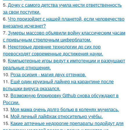
5.
Дочку с самого детства учила нести ответственность
за свои поступки.
6.
Что произойдет с нашей планетой, если человечество
внезапно исчезнет?
7.
Зумеры массово объявили войну классическим часам
с привычным стрелочным циферблатом.
8.
Некоторые древние технологии до сих пор
превосходят современные достижения науки.
9.
Компьютерные игры ведут к импотенции и разрушают
реальные отношения.
10.
Роза осирия - магия двух оттенков.
11.
Ещё один круизный лайнер на карантине после
вспышки вируса оказался.
12.
Возможную блокировку Github снова обсуждают в
России.
13.
Моя мама очень долго болью в коленях мучилась.
14.
Мой личный лайфхак относительно учёбы.
15.
Какие аптечные недорогие препараты подойдут для