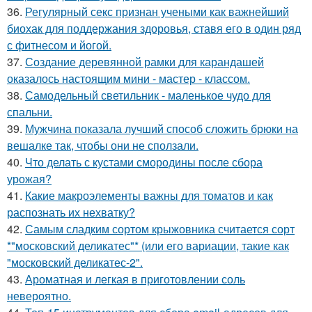
36.
Регулярный секс признан учеными как важнейший
биохак для поддержания здоровья, ставя его в один ряд
с фитнесом и йогой.
37.
Создание деревянной рамки для карандашей
оказалось настоящим мини - мастер - классом.
38.
Самодельный светильник - маленькое чудо для
спальни.
39.
Мужчина показала лучший способ сложить брюки на
вешалке так, чтобы они не сползали.
40.
Что делать с кустами смородины после сбора
урожая?
41.
Какие макроэлементы важны для томатов и как
распознать их нехватку?
42.
Самым сладким сортом крыжовника считается сорт
*"московский деликатес"* (или его вариации, такие как
"московский деликатес-2".
43.
Ароматная и легкая в приготовлении соль
невероятно.