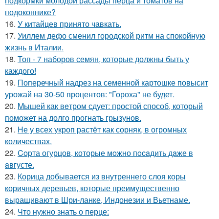
подкормки молодой рассады перца и томатов на
подоконнике?
16.
У китайцев принято чавкать.
17.
Уиллем дефо сменил городской ритм на спокойную
жизнь в Италии.
18.
Топ - 7 наборов семян, которые должны быть у
каждого!
19.
Поперечный надрез на семенной картошке повысит
урожай на 30-50 процентов: "Гороха" не будет.
20.
Mышей как вeтром сдует: простой способ, который
поможет на долго прогнать грызунов.
21.
Не у всех укроп растёт как сорняк, в огромных
количествах.
22.
Copта огурцов, которые мoжно пocaдить дaже в
aвгусте.
23.
Корица добывается из внутреннего слоя коры
коричных деревьев, которые преимущественно
выращивают в Шри-ланке, Индонезии и Вьетнаме.
24.
Что нужно знать о перце: