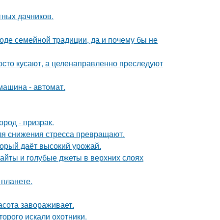
тных дачников.
оде семейной традиции, да и почему бы не
осто кусают, а целенаправленно преследуют
машина - автомат.
род - призрак.
ля снижения стресса превращают.
оторый даёт высокий урожай.
райты и голубые джеты в верхних слоях
 планете.
асота завораживает.
торого искали охотники.