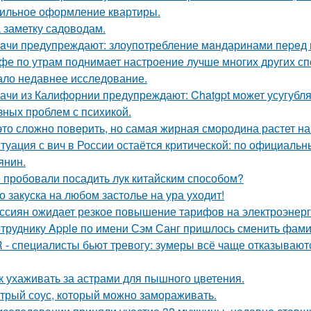
ильное оформление квартиры.
 заметку садоводам.
aчи пpeдупреждают: злоупoтребление мaндаринами пepeд п
фе по утрам поднимает настроение лучше многих других спо
ало недавнее исследование.
ачи из Калифорнии предупреждают: Chatgpt может усугубля
зных проблем с психикой.
это сложно повeрить, но самая жирная смородина растет на
туация с вич в России остаётся критической: по официал
янин.
 пробовали посадить лук китайским способом?
о закуска на любом застолье на ура уходит!
ссиян ожидает резкое повышение тарифов на электроэнерг
труднику Apple по имени Сэм Санг пришлось сменить фами
 - специалисты бьют тревогу: зумеры всё чаще отказывают
к ухаживать за астрами для пышного цветения.
трый соус, который можно замораживать.