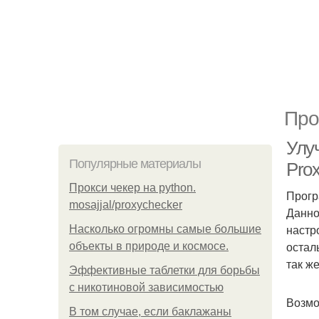
Про
Улу
Популярные материалы
Proxi
Прокси чекер на python.
Прогр
mosajjal/proxychecker
Данно
настр
Насколько огромны самые большие
остал
объекты в природе и космосе.
так ж
Эффективные таблетки для борьбы
с никотиновой зависимостью
Возмож
В том случае, если баклажаны