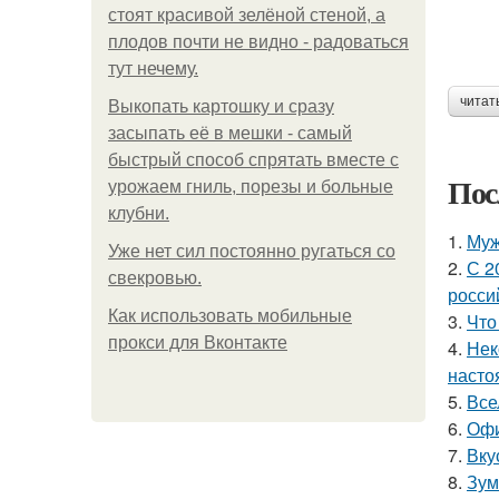
стоят красивой зелёной стеной, а
плодов почти не видно - радоваться
тут нечему.
читат
Выкопать картошку и сразу
засыпать её в мешки - самый
быстрый способ спрятать вместе с
Пос
урожаем гниль, порезы и больные
клубни.
1.
Муж
Уже нет сил постоянно ругаться со
2.
С 2
свекровью.
росси
Как использовать мобильные
3.
Что
прокси для Вконтакте
4.
Нек
насто
5.
Все
6.
Офи
7.
Вку
8.
Зум