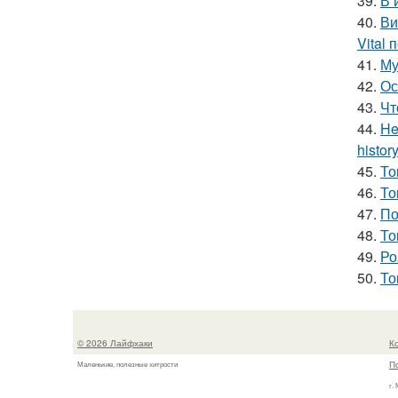
39.
В 
40.
Ви
Vital
41.
Му
42.
Ос
43.
Чт
44.
He
history
45.
То
46.
То
47.
По
48.
То
49.
Ро
50.
То
© 2026 Лайфхаки
К
П
Маленькие, полезные хитрости
г.