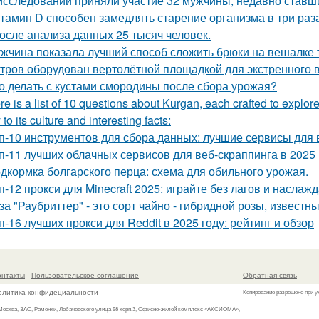
исследовании приняли участие 32 мужчины, недавно ставш
тамин D способен замедлять старение организма в три раза
 после анализа данных 25 тысяч человек.
жчина показала лучший способ сложить брюки на вешалке т
тров оборудован вертолётной площадкой для экстренного 
о делать с кустами смородины после сбора урожая?
re is a list of 10 questions about Kurgan, each crafted to explore
 to its culture and interesting facts:
п-10 инструментов для сбора данных: лучшие сервисы для 
п-11 лучших облачных сервисов для веб-скраппинга в 2025 
дкормка болгарского перца: схема для обильного урожая.
п-12 прокси для Minecraft 2025: играйте без лагов и наслаж
за "Раубриттер" - это сорт чайно - гибридной розы, извест
п-16 лучших прокси для Reddit в 2025 году: рейтинг и обзор
онтакты
Пользовательское соглашение
Обратная связь
олитика конфидециальности
Копирование разрешено при у
 Москва, ЗАО, Раменки, Лобачевского улица 98 корп.3, Офисно-жилой комплекс «АКСИОМА»,