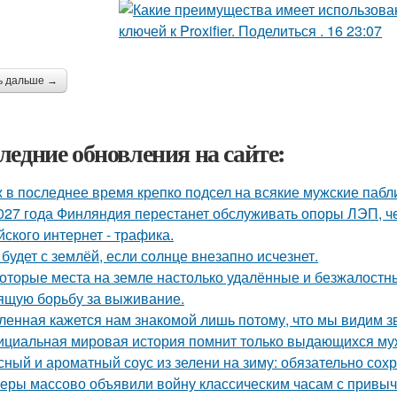
ь дальше →
ледние обновления на сайте:
 в последнее время крепко подсел на всякие мужские пабл
027 года Финляндия перестанет обслуживать опоры ЛЭП, че
йского интернет - трафика.
 будет с землёй, если солнце внезапно исчезнет.
оторые места на земле настолько удалённые и безжалостные
ящую борьбу за выживание.
ленная кажется нам знакомой лишь потому, что мы видим з
циальная мировая история помнит только выдающихся муж
сный и ароматный соус из зелени на зиму: обязательно сохр
еры массово объявили войну классическим часам с привы