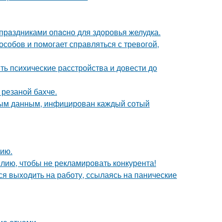
рaздниками опacно для здоровья желудка.
собов и помогает справляться с тревогой,
ть психические расстройства и довести до
 резаной бахче.
ьным данным, инфицирован каждый сотый
ию.
лию, чтобы не рекламировать конкурента!
ся выходить на работу, ссылаясь на панические