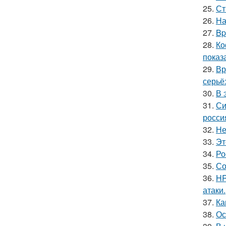
25.
Ст
26.
На
27.
Bp
28.
Ко
показ
29.
Вр
серьё
30.
В 
31.
Си
росси
32.
Не
33.
Эт
34.
Ро
35.
Со
36.
HR
атаки.
37.
Ка
38.
Ос