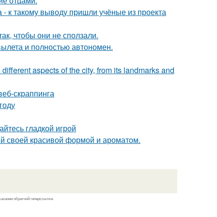
ие отцами.
 - к такому выводу пришли учёные из проекта
ак, чтобы они не сползали.
вылета и полностью автономен.
 different aspects of the city, from its landmarks and
веб-скраппинга
году
дайтесь гладкой игрой
ный своей красивой формой и ароматом.
казании обратной гиперссылки.