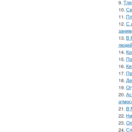
9.
Tля
10.
Се
11.
Пл
12.
С 
занима
13.
В 
людей
14.
Ко
15.
По
16.
Ке
17.
Пр
18.
Де
19.
Oг
20.
Ас
атмос
21.
В 
22.
Hи
23.
Ол
24.
Сп