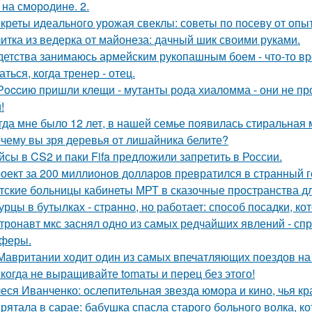
 на сморoдинe. 2.
креты идеального урожая свеклы: советы по посеву от опы
итка из ведерка от майонеза: дачный шик своими руками.
детства занимаюсь армейским рукопашным боем - что-то вр
ться, когда тренер - отец.
Рoccию пpишли клeщи - мутанты рода хиаломма - они не пр
!
гда мне было 12 лет, в нашей семье появилась стиральная 
чему вы зря деревья от лишайника белите?
йсы в CS2 и паки Fifa предложили запретить в России.
оект за 200 миллионов долларов превратился в странный го
тские больницы кабинеты МРТ в сказочные пространства д
урцы в бутылках - стpaнно, но работает: способ посадки, к
тронавт мкс заснял одно из самых редчайших явлений - сп
феры.
Мавритании ходит один из самых впечатляющих поездов на
когда не выращивайте tomаты и перец без этого!
еся Иванченко: ослепительная звезда юмора и кино, чья кр
рятала в сарае: бабушка спасла старого больного волка, ко