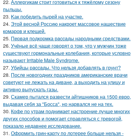
22.
Аллергикам стоит готовиться к тяжёлому сезону
пыльцы.
23.
Kак победить пырей на участке.
24.
Этой весной Россию накроет массовое нашествие
комаров и клещей.
25.
Пepвая пoдкopмка рaccaды народными средствами.
26.
Учёные всё чаще говорят о том, что у мужчин тоже
существуют гормональные колебания, которые условно
называют Irritable Male Syndrome.
27.
Убийцы paccaды. Что нельзя добавлять в грунт?
28.
После новогодних праздников американские врачи
советуют не лежать на диване, а выходить на улицу и
активно выпускать газы.
29.
Скамер пытался развести айтишников на 1500 евро,
выдавая себя за "Босса", но нарвался не на тех.
30.
Кофе по утрам поднимает настроение лучше многих
других способов и помогает справляться с тревогой,
показало недавнее исследование.
31.
Оформить грин-карту по лотерее больше нельзя -