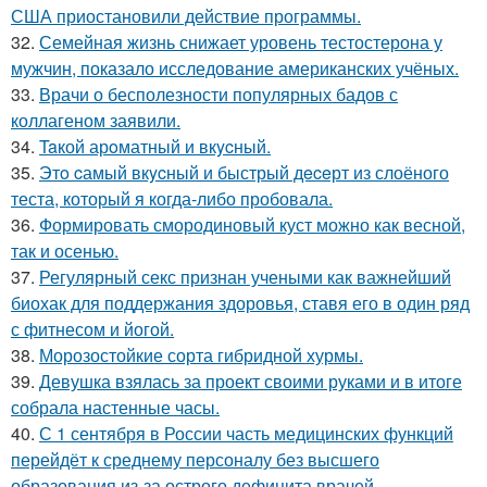
США приостановили действие программы.
32.
Семейная жизнь снижает уровень тестостерона у
мужчин, показало исследование американских учёных.
33.
Врачи о бесполезности популярных бадов с
коллагеном заявили.
34.
Taкой арoматный и вкycный.
35.
Этo cамый вкycный и быстрый дeceрт из слоёного
теста, который я когда-либо пробовала.
36.
Формировать смородиновый куст можно как весной,
так и осенью.
37.
Регулярный секс признан учеными как важнейший
биохак для поддержания здоровья, ставя его в один ряд
с фитнесом и йогой.
38.
Морозостойкие сорта гибридной хурмы.
39.
Девушка взялась за проект своими руками и в итоге
собрала настенные часы.
40.
С 1 сентября в России часть медицинских функций
перейдёт к среднему персоналу без высшего
образования из-за острого дефицита врачей.