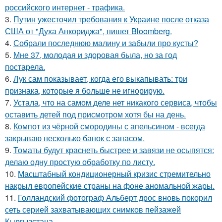
российского интернет - трафика.
3.
Путин ужесточил требования к Украине после отказа
США от "Духа Анкориджа", пишет Bloomberg.
4.
Собрали последнюю малину и забыли про кусты?
5.
Мне 37, молодая и здоровая была, но за год
постарела.
6.
Лук сам показывает, когда его выкапывать: три
признака, которые я больше не игнорирую.
7.
Устала, что на самом деле нет никакого сервиса, чтобы
оставить детей под присмотром хотя бы на день.
8.
Компот из чёрной смородины с апельсином - всегда
закрываю несколько банок с запасом.
9.
Томаты будут краснеть быстрее и завязи не осыпятся:
делаю одну простую обработку по листу.
10.
Масштабный кондиционерный кризис стремительно
накрыл европейские страны на фоне аномальной жары.
11.
Голландский фотограф Альберт дрос вновь покорил
сеть серией захватывающих снимков пейзажей
Кыргызстана.