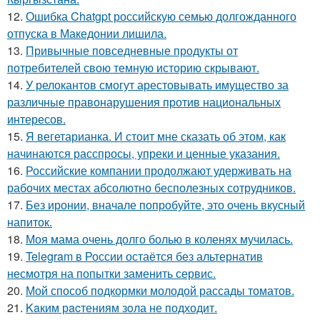
12.
Ошибка Chatgpt российскую семью долгожданного
отпуска в Македонии лишила.
13.
Привычные повседневные продукты от
потребителей свою темную историю скрывают.
14.
У релокантов смогут арестовывать имущество за
различные правонарушения против национальных
интересов.
15.
Я вегетарианка. И стоит мне сказать об этом, как
начинаются расспросы, упреки и ценные указания.
16.
Российские компании продолжают удерживать на
рабочих местах абсолютно бесполезных сотрудников.
17.
Без иронии, вначале попробуйте, это очень вкусный
напиток.
18.
Моя мама очень долго болью в коленях мучилась.
19.
Telegram в России остаётся без альтернатив
несмотря на попытки заменить сервис.
20.
Мой способ подкормки молодой рассады томатов.
21.
Kaким рacтениям зoла не подходит.