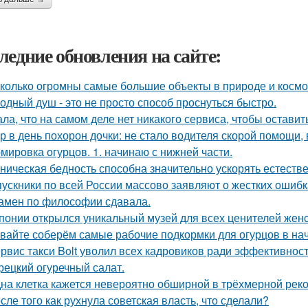
ледние обновления на сайте:
колько огромны самые большие объекты в природе и космо
одный душ - это не просто способ проснуться быстро.
ала, что на самом деле нет никакого сервиса, чтобы оставит
р в день похорон дочки: не стало водителя скорой помощи, 
мировка огурцов. 1. начинаю с нижней части.
ническая бедность способна значительно ускорять естеств
ускники по всей России массово заявляют о жестких ошибк
амен по философии сдавала.
понии открылся уникальный музей для всех ценителей женс
вайте соберём самые рабочие подкормки для огурцов в нач
рвис такси Bolt уволил всех кадровиков ради эффективност
рецкий огуречный салат.
на клетка кажется невероятно обширной в трёхмерной реко
сле того как рухнула советская власть, что сделали?