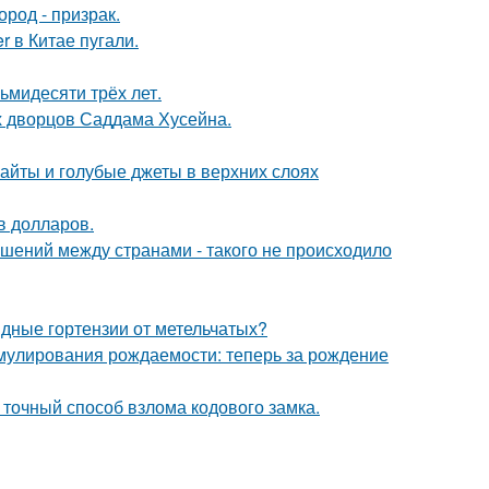
род - призрак.
 в Китае пугали.
ьмидесяти трёх лет.
х дворцов Саддама Хусейна.
райты и голубые джеты в верхних слоях
в долларов.
ошений между странами - такого не происходило
ные гортензии от метельчатых?
мулирования рождаемости: теперь за рождение
 точный способ взлома кодового замка.