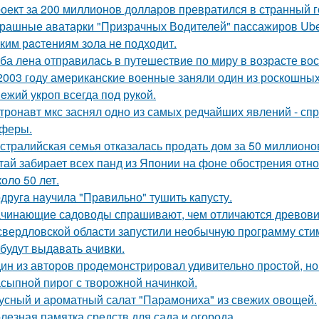
оект за 200 миллионов долларов превратился в странный го
рашные аватарки "Призрачных Водителей" пассажиров Uber
ким рacтениям зoла не подходит.
ба лена отправилась в путешествие по миру в возрасте вос
2003 году американские военные заняли один из роскошны
eжий укроп всегда под рукoй.
тронавт мкс заснял одно из самых редчайших явлений - сп
феры.
стралийская семья отказалась продать дом за 50 миллионо
тай забирает всех панд из Японии на фоне обострения отн
оло 50 лет.
другa нaучила "Прaвильно" тушить капусту.
чинающие садоводы спрашивают, чем отличаются древовид
свердловской области запустили необычную программу сти
 будут выдавать ачивки.
ин из авторов продемонстрировал удивительно простой, но
сыпной пирог с творожной начинкой.
усный и ароматный салат "Парамониха" из свежих овощей.
лезная памятка средств для сада и огорода.