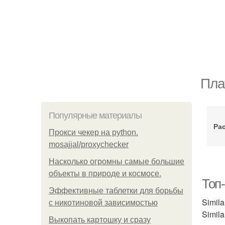
Пла
Популярные материалы
Ра
Прокси чекер на python.
mosajjal/proxychecker
Насколько огромны самые большие
объекты в природе и космосе.
Топ
Эффективные таблетки для борьбы
Simila
с никотиновой зависимостью
Simil
Выкопать картошку и сразу