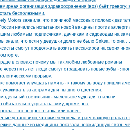
емирная организация здравоохранения (воз) бьёт тревогу: э
 стать бесполезными.
ely Motors заявила, что причиной массовых поломок двигат
России начались испытания новой вакцины против аллергии
шим любимым подписчикам, дачникам и садоводам на заме
вы знали, что если у девушки долго не было Seksa, то она …
ксисты смогут продолжать возить пассажиров на своих ино
омторге.
рдце в словах: почему мы так любим любовные романы
е через пять лет люди смогут отращивать новые зубы - япо
тологическому прорыву.
кс помогает улучшать память - к такому выводу пришли ам
к ухаживать за астрами для пышного цветения.
модельный светильник - маленькое чудо для спальни.
о обязательно укрыть на зиму, кроме роз.
ргола - это не просто арка или навес.
ёные установили, что имя человека играет важную роль в е
ежие данные из медицины показали неожиданную связь ме