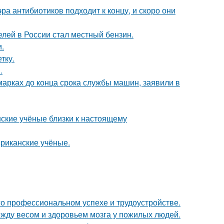
ра антибиотиков подходит к концу, и скоро они
елей в России стал местный бензин.
.
тку.
.
марках до конца срока службы машин, заявили в
нские учёные близки к настоящему
ериканские учёные.
го профессиональном успехе и трудоустройстве.
жду весом и здоровьем мозга у пожилых людей.