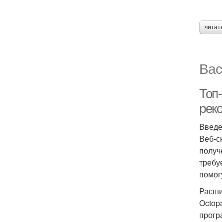
читат
Вас
Топ-
рек
Введ
Веб-с
получ
требу
помог
Расши
Octop
прогр