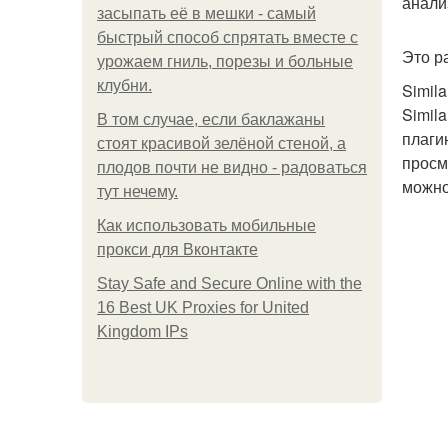
анали
засыпать её в мешки - самый
быстрый способ спрятать вместе с
Это р
урожаем гниль, порезы и больные
клубни.
Simil
Simil
В том случае, если баклажаны
плаги
стоят красивой зелёной стеной, а
просм
плодов почти не видно - радоваться
можно
тут нечему.
Как использовать мобильные
прокси для Вконтакте
Stay Safe and Secure Online with the
16 Best UK Proxies for United
Kingdom IPs