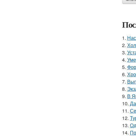
Пос
1.
Нас
2.
Хол
3.
Уст
4.
Уме
5.
Фор
6.
Хро
7.
Вып
8.
Экз
9.
В Я
10.
Да
11.
Се
12.
Ту
13.
Од
14.
По