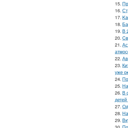
15.
Пр
16.
Ст
17.
Ka
18.
Ба
19.
В 
20.
Cв
21.
Ас
атмос
22.
Ав
23.
Ки
уже ок
24.
По
25.
На
26.
В 
детей
27.
Од
28.
На
29.
Вк
30.
По