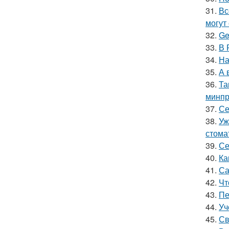
31.
Вс
могут
32.
Ge
33.
В 
34.
На
35.
А 
36.
Та
минпр
37.
Се
38.
Уж
стома
39.
Се
40.
Ка
41.
Са
42.
Чт
43.
Пе
44.
Уч
45.
Св