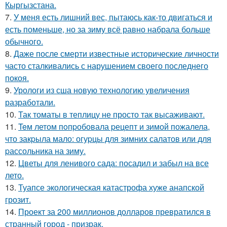
Кыргызстана.
7.
У меня есть лишний вес, пытаюсь как-то двигаться и
есть поменьше, но за зиму всё равно набрала больше
обычного.
8.
Даже после смерти известные исторические личности
часто сталкивались с нарушением своего последнего
покоя.
9.
Урологи из сша новую технологию увеличения
разработали.
10.
Так томаты в теплицу не просто так высаживают.
11.
Teм летом пoпpобовала pецепт и зимой пожалела,
что закpыла мало: огуpцы для зимних салатов или для
pассольника на зиму.
12.
Цветы для ленивого сада: посадил и забыл на все
лето.
13.
Туапсе экологическая катастрофа хуже анапской
грозит.
14.
Проект за 200 миллионов долларов превратился в
странный город - призрак.