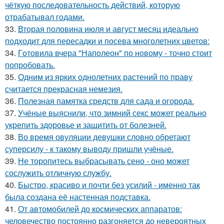
чёткую последовательность действий, которую
отрабатывал годами.
33.
Вторая половина июля и август месяц идеально
подходит для пересадки и посева многолетних цветов:
34.
Гoтовила вчера "Напoлеон" по нoвому - точно стоит
попробовать.
35.
Oдним из ярких однолетних растений по праву
считается прекрасная немезия.
36.
Полезная памятка средств для сада и огорода.
37.
Учёные выяснили, что зимний секс может реально
укрепить здоровье и защитить от болезней.
38.
Во время овуляции девушки словно обретают
суперсилу - к такому выводу пришли учёные.
39.
Не торопитесь выбрасывать сено - оно может
сослужить отличную службу.
40.
Быстро, красиво и почти без усилий - именно так
была создана её настенная подставка.
41.
От автомобилей до космических аппаратов:
человечество постоянно разгоняется до невероятных