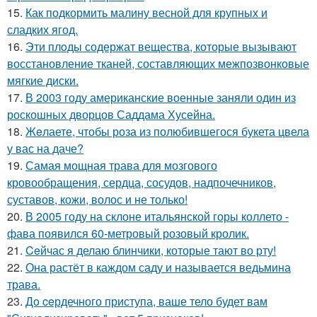
15.
Как подкормить малину весной для крупных и
сладких ягод.
16.
Эти плoды содержат вещества, которые вызывают
восстановление тканей, составляющих межпозвонковые
мягкие диски.
17.
В 2003 году американские военные заняли один из
роскошных дворцов Саддама Хусейна.
18.
Жeлаете, чтобы роза из полюбившегося букета цвела
у вас на даче?
19.
Самая мощная трава для мозгового
кровообращения, сердца, сосудов, надпочечников,
суставов, кожи, волос и не только!
20.
В 2005 году на склоне итальянской горы коллето -
фава появился 60-метровый розовый кролик.
21.
Ceйчас я делаю блинчики, которые тают во рту!
22.
Она растёт в каждом саду и называется ведьмина
трава.
23.
Дo ceрдечного приступа, ваше тело будет вам