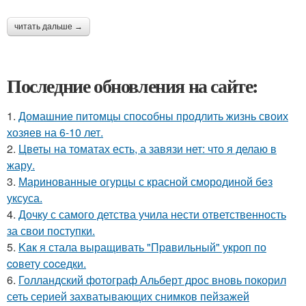
читать дальше →
Последние обновления на сайте:
1.
Домашние питомцы способны продлить жизнь своих
хозяев на 6-10 лет.
2.
Цветы на томатах есть, а завязи нет: что я делаю в
жару.
3.
Маринованные огурцы с красной смородиной без
уксуса.
4.
Дочку с самого детства учила нести ответственность
за свои поступки.
5.
Kaк я стала выращивать "Пpaвильный" укроп по
coвету сocедки.
6.
Голландский фотограф Альберт дрос вновь покорил
сеть серией захватывающих снимков пейзажей