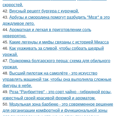
скоростей.
42.
Вкусный рецепт бургера с курочкой.
43.
Арбузы и смородина помогут разбудить "Мозг" в это
дождливое лето.
44.
Ароматная и легкая в приготовлении соль
невероятно.
45.
Какие легенды и мифы связаны с историей Миасса
46.
Как ухаживать за сливой, чтобы собрать щедрый
урожай.
47.
Подкормка болгарского перца: схема для обильного
урожая.
48.
Высший пилотаж на самолёте - это искусство
управлять машиной так, чтобы она выполняла сложные
фигуры в небе.
49.
Роза "Раубриттер" - это сорт чайно - гибридной розы,
известный своей красивой формой и ароматом.
50.
Модульная зона барбекю - это современное решение
для организации комфортной и функциональной зоны