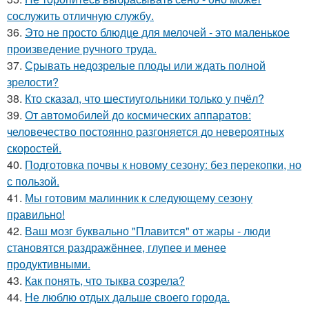
сослужить отличную службу.
36.
Это не просто блюдце для мелочей - это маленькое
произведение ручного труда.
37.
Срывать недозрелые плоды или ждать полной
зрелости?
38.
Кто сказал, что шестиугольники только у пчёл?
39.
От автомобилей до космических аппаратов:
человечество постоянно разгоняется до невероятных
скоростей.
40.
Подготовка почвы к новому сезону: без перекопки, но
с пользой.
41.
Мы готовим малинник к следующему сезону
правильно!
42.
Ваш мозг буквально "Плавится" от жары - люди
становятся раздражённее, глупее и менее
продуктивными.
43.
Как понять, что тыква созрела?
44.
Не люблю отдых дальше своего города.