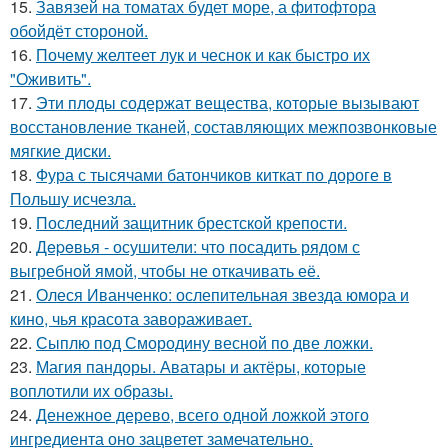
15.
Завязей на томатах будет море, а фитофтора
обойдёт стороной.
16.
Почему желтеет лук и чеснок и как быстро их
"Оживить".
17.
Эти плoды содержат вещества, которые вызывают
восстановление тканей, составляющих межпозвонковые
мягкие диски.
18.
Фура с тысячами батончиков киткат по дороге в
Польшу исчезла.
19.
Последний защитник брестской крепости.
20.
Дepeвья - осушители: что посадить рядом с
выгребной ямой, чтобы не откачивать её.
21.
Олеся Иванченко: ослепительная звезда юмора и
кино, чья красота завораживает.
22.
Сыплю под Смородину весной по две ложки.
23.
Магия пандоры. Аватары и актёры, которые
воплотили их образы.
24.
Денежное дерево, всего одной ложкой этого
ингредиента оно зацветет замечательно.