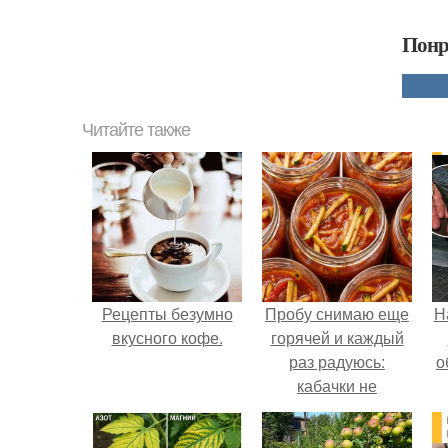
Понр
Читайте также
Рецепты безумно
Пробу снимаю еще
Н
вкусного кофе.
горячей и каждый
раз радуюсь:
о
кабачки не
развариваются, а
соус получается