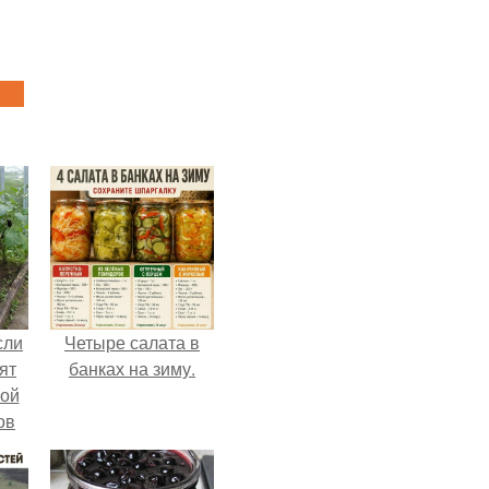
сли
Четыре салата в
ят
банках на зиму.
ной
ов
 -
т