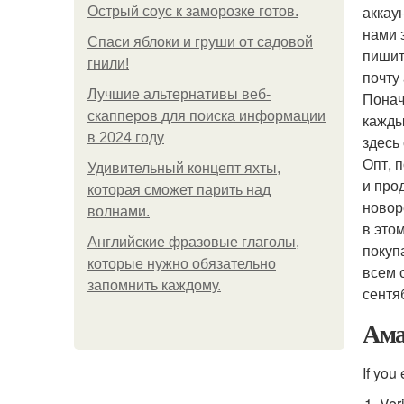
аккау
Острый соус к заморозке готов.
нами 
Спаси яблоки и груши от садовой
пишит
гнили!
почту
Лучшие альтернативы веб-
Понач
скапперов для поиска информации
кажды
в 2024 году
здесь
Опт, 
Удивительный концепт яхты,
и про
которая сможет парить над
новор
волнами.
в это
Английские фразовые глаголы,
покуп
которые нужно обязательно
всем 
запомнить каждому.
сентя
Амаз
If you
Ver