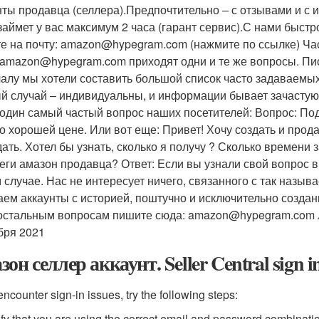
нты продавца (селлера).Предпочтительно – с отзывами и с 
займет у вас максимум 2 часа (гарант сервис).С нами быст
е на почту: amazon@hypegram.com (нажмите по ссылке) Ч
 amazon@hypegram.com приходят одни и те же вопросы. Пис
алу мы хотели составить большой список часто задаваемых
й случай – индивидуальны, и информации бывает зачасту
 один самый частый вопрос наших посетителей: Вопрос: По
по хорошей цене. Или вот еще: Привет! Хочу создать и прода
дать. Хотел бы узнать, сколько я получу ? Сколько времени
еги амазон продавца? Ответ: Если вы узнали свой вопрос 
м случае. Нас не интересует ничего, связанного с так назы
аем аккаунты с историей, поштучно и исключительно созда
остальным вопросам пишите сюда: amazon@hypegram.com л
бря 2021
он селлер аккаунт. Seller Central sign i
 encounter sign-in issues, try the following steps:
ify that you are using the correct email and password combinat