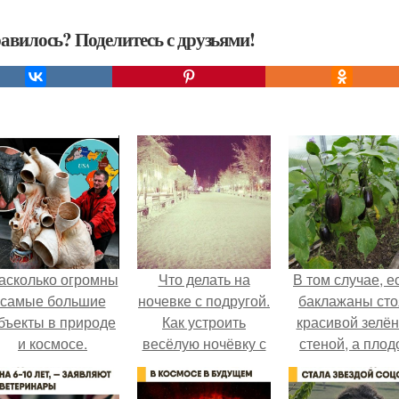
авилось? Поделитесь с друзьями!
асколько огромны
Что делать на
В том случае, е
самые большие
ночевке с подругой.
баклажаны сто
бъекты в природе
Как устроить
красивой зелё
и космосе.
весёлую ночёвку с
стеной, а плод
подружками
почти не видно
радоваться ту