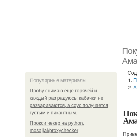
Пок
Ама
Сод
П
Популярные материалы
А
Пробу снимаю еще горячей и
каждый раз радуюсь: кабачки не
развариваются, а соус получается
Пок
густым и пикантным.
Ама
Прокси чекер на python.
mosajjal/proxychecker
Приве