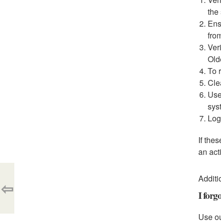
the
Ens
fro
Ver
Old
To 
Cle
Use
sys
Log
If the
an act
Additi
⇦
I forg
Use ou