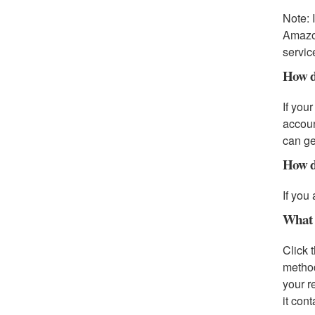
Note: 
Amazon
servic
How do
If you
accoun
can ge
How do
If you
What h
Click 
method
your r
it con