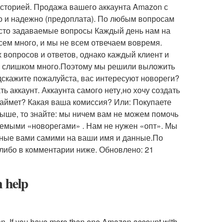
историей. Продажа вашего аккаунта Amazon с
ро и надежно (предоплата). По любым вопросам
асто задаваемые вопросы Каждый день нам на
ем много, и мы не всем отвечаем вовремя.
 вопросов и ответов, однако каждый клиент и
ю слишком много.Поэтому мы решили выложить
дскажите пожалуйста, вас интересуют новореги?
ть аккаунт. Аккаунта самого нету,но хочу создать
 займет? Какая ваша комиссия? Или: Покупаете
выше, то знайте: мы ничем вам не можем помочь
ваемыми «новорегами» . Нам не нужен «опт». Мы
нные вами самими на ваши имя и данные.По
ибо в комментарии ниже. Обновлено: 21
n help
ion. If you have more than one Amazon account with