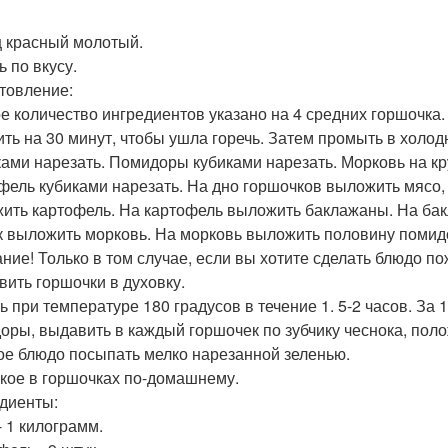
 красный молотый.
ь по вкусу.
товление:
е количество ингредиентов указано на 4 средних горшочка.
ить на 30 минут, чтобы ушла горечь. Затем промыть в холо
ками нарезать. Помидоры кубиками нарезать. Морковь на кру
фель кубиками нарезать. На дно горшочков выложить мясо, 
ить картофель. На картофель выложить баклажаны. На ба
к выложить морковь. На морковь выложить половину помидо
ние! Только в том случае, если вы хотите сделать блюдо п
вить горшочки в духовку.
ь при температуре 180 градусов в течение 1. 5-2 часов. За
оры, выдавить в каждый горшочек по зубчику чеснока, пол
ое блюдо посыпать мелко нарезанной зеленью.
ркое в горшочках по-домашнему.
диенты:
- 1 килограмм.