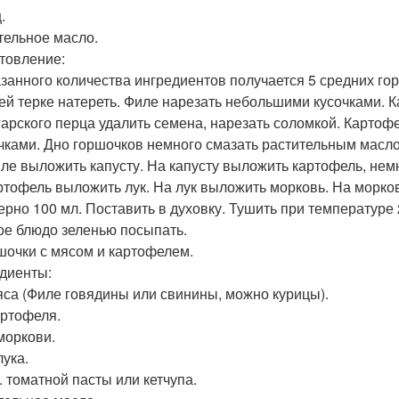
.
тельное масло.
товление:
азанного количества ингредиентов получается 5 средних го
ей терке натереть. Филе нарезать небольшими кусочками. К
гарского перца удалить семена, нарезать соломкой. Картофе
чками. Дно горшочков немного смазать растительным масло
ле выложить капусту. На капусту выложить картофель, немн
ртофель выложить лук. На лук выложить морковь. На морко
ерно 100 мл. Поставить в духовку. Тушить при температуре 2
ое блюдо зеленью посыпать.
ршочки с мясом и картофелем.
диенты:
мяса (Филе говядины или свинины, можно курицы).
артофеля.
 моркови.
лука.
л. томатной пасты или кетчупа.