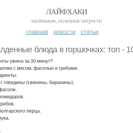
ЛАЙФХАКИ
маленькие, полезные хитрости
главная
новости
статьи
лденные блюда в горшочках: топ - 1
нты ужина за 30 минут?
ршочки с мясом, фасолью и грибами.
диенты:
. г говядины (свинины, баранины).
 фасоли.
 помидоров.
грибов.
болгарского перца.
лука.
.