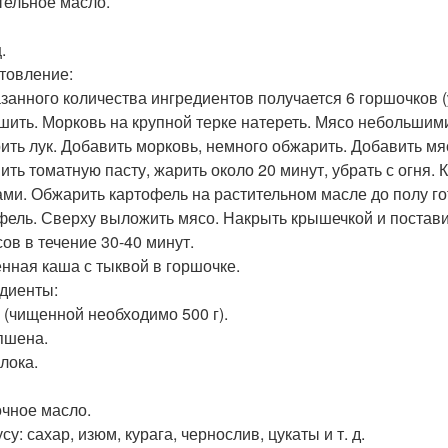
тельное масло.
.
товление:
азанного количества ингредиентов получается 6 горшочков 
шить. Морковь на крупной терке натереть. Мясо небольшим
ить лук. Добавить морковь, немного обжарить. Добавить мяс
ить томатную пасту, жарить около 20 минут, убрать с огня.
ами. Обжарить картофель на растительном масле до полу го
фель. Сверху выложить мясо. Накрыть крышечкой и постави
сов в течение 30-40 минут.
енная каша с тыквой в горшочке.
диенты:
 (чищенной необходимо 500 г).
 пшена.
лока.
чное масло.
су: сахар, изюм, курага, чернослив, цукаты и т. д.