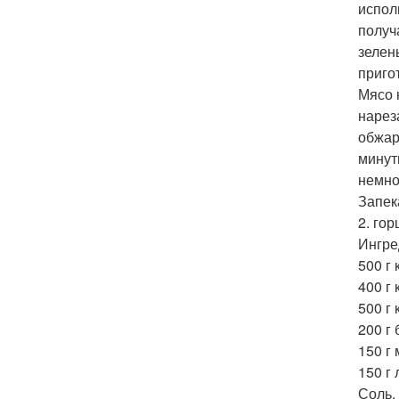
испол
получ
зелен
приго
Мясо 
нарез
обжар
минут
немно
Запек
2. го
Ингре
500 г
400 г 
500 г
200 г 
150 г
150 г 
Соль.