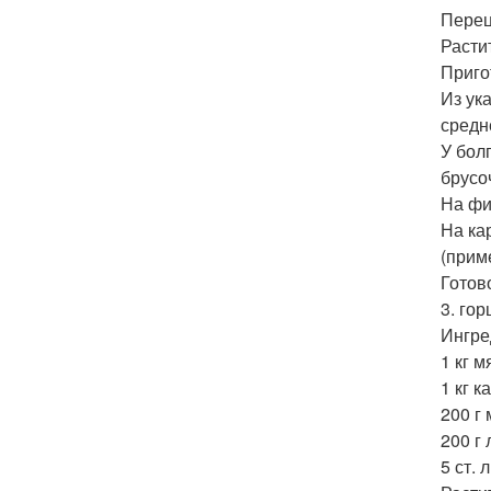
Перец
Расти
Приго
Из ук
средн
У бол
брусо
На фи
На ка
(прим
Готов
3. го
Ингре
1 кг 
1 кг к
200 г
200 г 
5 ст. 