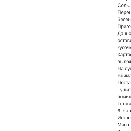
Соль.
Перец
Зелен
Приго
Данно
остав
кусоч
Карто
вылож
На лу
Внима
Поста
Тушит
помид
Готов
6. жа
Ингре
Мясо 