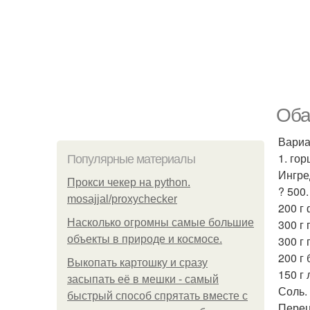
Оба
Вариа
1. го
Популярные материалы
Ингре
Прокси чекер на python.
? 500
mosajjal/proxychecker
200 г
Насколько огромны самые большие
300 г
объекты в природе и космосе.
300 г 
200 г 
Выкопать картошку и сразу
150 г 
засыпать её в мешки - самый
Соль.
быстрый способ спрятать вместе с
Перец