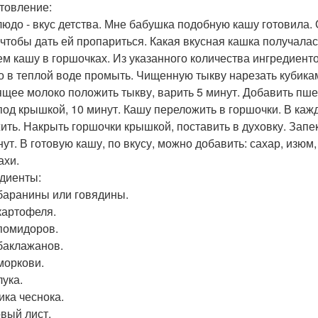
товление:
людо - вкус детства. Мне бабушка подобную кашу готовила. 
 чтобы дать ей пропариться. Какая вкусная кашка получалас
ем кашу в горшочках. Из указанного количества ингредиенто
 в теплой воде промыть. Чищенную тыкву нарезать кубикам
ящее молоко положить тыкву, варить 5 минут. Добавить пше
 под крышкой, 10 минут. Кашу переложить в горшочки. В каж
ить. Накрыть горшочки крышкой, поставить в духовку. Запек
ут. В готовую кашу, по вкусу, можно добавить: сахар, изюм, 
ахи.
диенты:
 баранины или говядины.
 картофеля.
 помидоров.
 баклажанов.
 моркови.
лука.
ика чеснока.
вый лист.