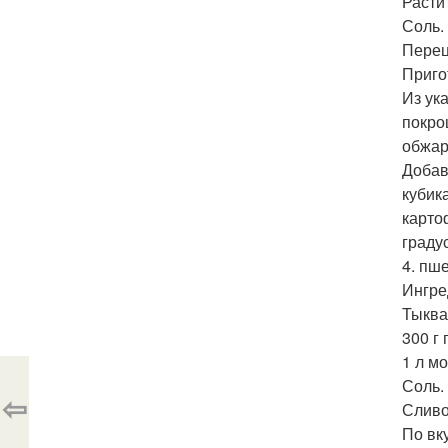
Расти
Соль.
Перец
Приго
Из ук
покро
обжар
Добав
кубик
карто
граду
4. пш
Ингре
Тыква
300 г
1 л мо
Соль.
⇦
Сливо
По вку