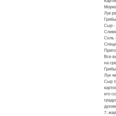
Карто
Морко
Лук р
Грибы
Сыр -
Сливки
Соль -
Специи
Приго
Все в
на ср
Грибы
Лук ч
Сыр т
карто
его с
граду
духов
7. жа