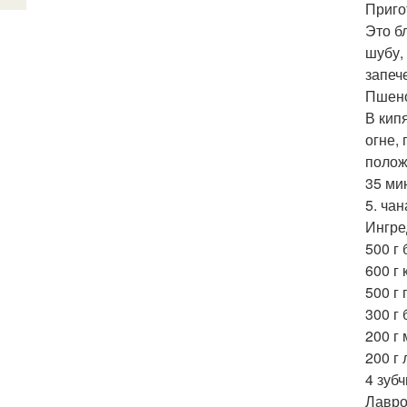
Приго
Это б
шубу,
запеч
Пшено
В кип
огне,
полож
35 мин
5. чан
Ингре
500 г
600 г
500 г
300 г
200 г
200 г 
4 зубч
Лавро