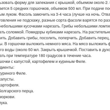
ьзовать форму для запекания с крышкой, объемом около 2. 5
ается 5 средних горшочков, объемом 500 мл. При подаче по
ым луком. Фасоль замочить на 3-4 часа (лучше на ночь. Отв
товления не подскажу, разные сорта фасоли варятся по раз
небольшими кусочками нарезать. Грибы небольшими ломтика
ать соломкой. Помидоры кубиками нарезать. На растительн
ить. Добавить грибы, посолить, поперчить. Добавить перец,
ы. В горшочки выложить немного мяса. На мясо выложить 
го воды (около 50 мл. Закрыть крышечкой. Поставить в духо
ать при температуре 180 градусов в течение часа.
ршочки с капустой, картофелем и куриным Филе.
диенты:
 куриного Филе.
капусты.
 картофеля.
болгарского перца.
 моркови.
лука.