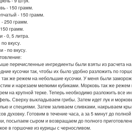
фель - 9 штук.
вь - 150 грамм.
епчатый - 150 грамм.
 - 250 грамм.
 150 грамм.
 - 0, 5 литра.
 по вкусу.
 - по вкусу.
товление:
ыше перечисленные ингредиенты были взяты из расчета на
едние кусочки так, чтобы их было удобно разложить по горш
 так же режем на небольшие кусочки. У меня были замороже
истим и нарезаем мелкими кубиками. Морковь так же режем
рем на крупной терке. Теперь необходимо разложить все и
фель. Сверху выкладываем грибы. Затем идет лук и морков
олью и специями. Затем заливаем сливками, накрываем кры
сов духовку. Готовим в течение часа, а за 5 минут до полно
ки, посыпаем сыром и возвращаем до полного приготовлен
ркое в горшочке из курицы с черносливом.