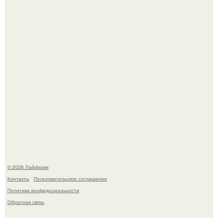
Чем заболела груша и как ее лечить?
Академик ран Онищенко призвал россиян не ездить
отдыхать за границу: "Зачем Ездить в Турцию, Когда у
нас в Стране Есть Практически все".
© 2026 Лайфхаки
Контакты
Пользовательское соглашение
Политика конфидециальности
Обратная связь