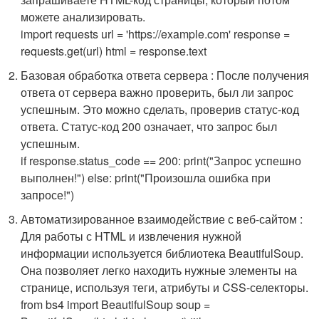
можете анализировать.
import requests url = 'https://example.com' response =
requests.get(url) html = response.text
Базовая обработка ответа сервера : После получения
ответа от сервера важно проверить, был ли запрос
успешным. Это можно сделать, проверив статус-код
ответа. Статус-код 200 означает, что запрос был
успешным.
if response.status_code == 200: print("Запрос успешно
выполнен!") else: print("Произошла ошибка при
запросе!")
Автоматизированное взаимодействие с веб-сайтом :
Для работы с HTML и извлечения нужной
информации используется библиотека
BeautifulSoup
.
Она позволяет легко находить нужные элементы на
странице, используя теги, атрибуты и CSS-селекторы.
from bs4 import BeautifulSoup soup =