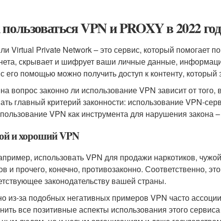
 пользоваться VPN и PROXY в 2022 году
ли Virtual Private Network – это сервис, который помогает
нета, скрывает и шифрует ваши личные данные, информацию 
 с его помощью можно получить доступ к контенту, который 
 на вопрос законно ли использование VPN зависит от того, 
ать главный критерий законности: использование VPN-серви
спользование VPN как инструмента для нарушения закона – 
ой и хороший VPN
например, использовать VPN для продажи наркотиков, чужо
ов и прочего, конечно, противозаконно. Соответственно, это
етствующее законодательству вашей страны.
о из-за подобных негативных примеров VPN часто ассоциир
нить все позитивные аспекты использования этого сервиса и