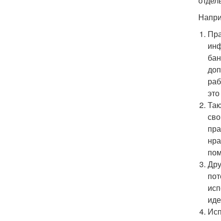
отдел
Напри
Пра
инф
бан
доп
раб
это
Так
сво
пра
нра
по
Дру
пот
исп
иде
Исп