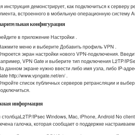
я инструкция демонстрирует, как подключиться к серверу 
лиента, встроенного в мобильную операционную систему An
варительная конфигурация
ейдите в приложение Настройки .
Нажмите меню и выберите Добавить профиль VPN .
Откроется экран настройки нового VPN-подключения. Введи
например, VPN Gate и выберите тип подключения L2TP/IPSe
На данном экране нужно ввести либо имя узла, либо IP-адр
ate http://www.vpngate.net/en/ .
Откройте список публичных серверов ретрансляции и выбер
подключиться.
жная информация
 столбца
L2TP/IPsec Windows, Mac, iPhone, Android No client
ечена галочка, которая сообщает о поддержке настраиваем