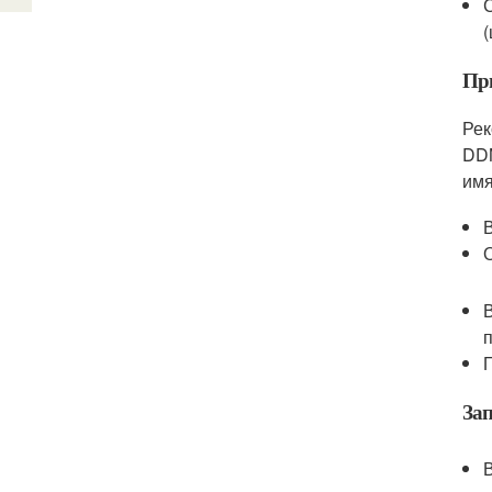
Пр
Рек
DDN
имя
За