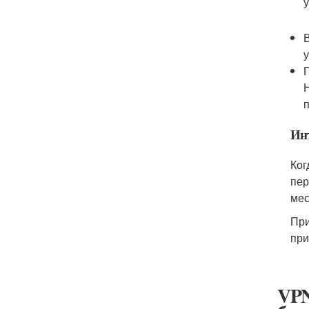
Инт
Ког
пер
мес
При
при
VPN