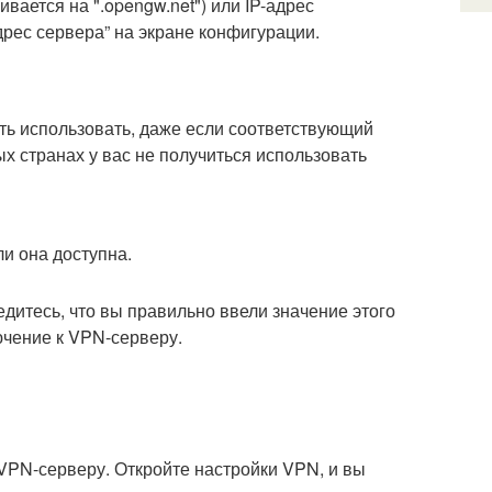
ается на ".opengw.net") или IP-адрес
Адрес сервера” на экране конфигурации.
ь использовать, даже если соответствующий
х странах у вас не получиться использовать
.
ли она доступна.
едитесь, что вы правильно ввели значение этого
ючение к VPN-серверу.
VPN-серверу. Откройте настройки VPN, и вы