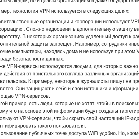
ьным людям, но и целым организациям и даже государствам
мер, технология VPN используется в следующих целях:
вительственные организации и корпорации используют VP
ормацию . Сложно недооценить дополнительную защиту важ
кротству. В некоторых организациях удаленный доступ к р
олнительной защиты запрещен. Например, сотрудники инве
очие компьютеры, находясь дома и не используя при этом 
 ради безопасности данных.
же VPN-сервисы используются людьми, для которых важно 
и действия от пристального взгляда различных организаций,
вительства. К примеру, некоторые журналисты пишут на п
вятся. Они защищают и себя и свои источники информации
мощью VPN-сервисов.
гой пример: есть люди, которые не хотят, чтобы в поисковы
ому что на основе этой информации будут созданы таргет
ользуют VPN-сервисы, чтобы скрыть свой настоящий IP-ад
нтифицировать такого пользователя.
ользование публичных точек доступа WiFi удобно. Но, кро