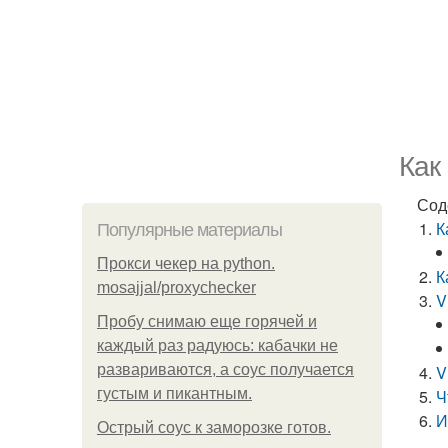
Как
Сод
К
Популярные материалы
Прокси чекер на python.
К
mosajjal/proxychecker
V
Пробу снимаю еще горячей и
каждый раз радуюсь: кабачки не
развариваются, а соус получается
V
густым и пикантным.
Ч
И
Острый соус к заморозке готов.