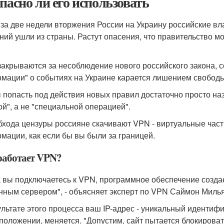
опасно ли его использовать
 за две недели вторжения России на Украину российские вл
ний ушли из страны. Растут опасения, что правительство м
акрываются за несоблюдение нового российского закона, 
мации" о событиях на Украине карается лишением свободы 
 попасть под действия новых правил достаточно просто на
ой", а не "специальной операцией".
бхода цензуры россияне скачивают VPN - виртуальные частн
мации, как если бы вы были за границей.
работает VPN?
а вы подключаетесь к VPN, программное обеспечение созд
нным сервером", - объясняет эксперт по VPN Саймон Миль
ультате этого процесса ваш IP-адрес - уникальный иденти
положении, меняется. "Допустим, сайт пытается блокирова