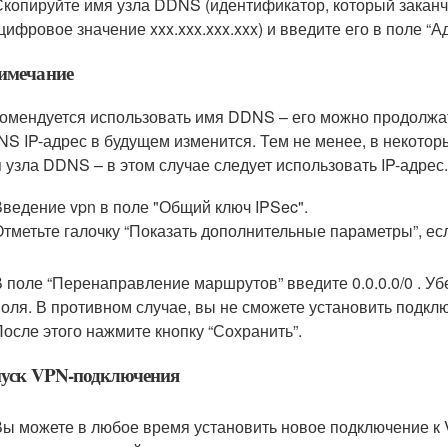
Скопируйте имя узла DDNS (идентификатор, который заканчив
(цифровое значение xxx.xxx.xxx.xxx) и введите его в поле “
имечание
омендуется использовать имя DDNS – его можно продолжат
S IP-адрес в будущем изменится. Тем не менее, в некоторы
 узла DDNS – в этом случае следует использовать IP-адрес
Введение vpn в поле "Общий ключ IPSec".
Отметьте галочку “Показать дополнительные параметры”, ес
В поле “Перенаправление маршрутов” введите 0.0.0.0/0 . Уб
поля. В противном случае, вы не сможете установить подкл
После этого нажмите кнопку “Сохранить”.
пуск VPN-подключения
Вы можете в любое время установить новое подключение к 