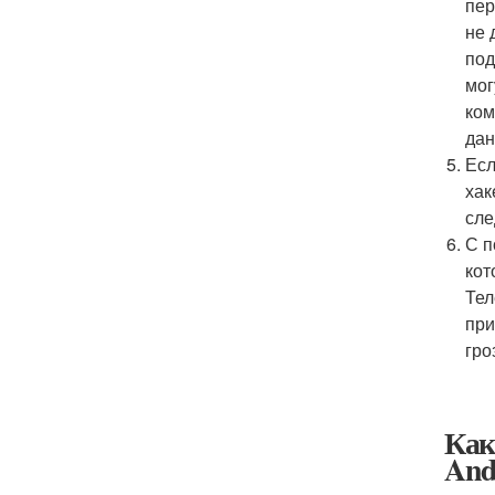
пер
не 
под
мог
ком
дан
Есл
хак
сле
С п
кот
Тел
при
гро
Как
And