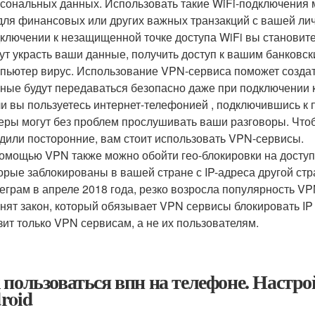
сональных данных. Использовать такие WiFi-подключения м
для финансовых или других важных транзакций с вашей лич
ключении к незащищенной точке доступа WiFi вы становит
ут украсть ваши данные, получить доступ к вашим банковск
пьютер вирус. Использование VPN-сервиса поможет создат
ные будут передаваться безопасно даже при подключении к 
и вы пользуетесь интернет-телефонией , подключившись к пу
еры могут без проблем прослушивать ваши разговоры. Что
дили посторонние, вам стоит использовать VPN-сервисы.
омощью VPN также можно обойти гео-блокировки на доступ 
орые заблокированы в вашей стране с IP-адреса другой стр
еграм в апреле 2018 года, резко возросла популярность VP
нят закон, который обязывает VPN сервисы блокировать IP
зит только VPN сервисам, а не их пользователям.
 пользоваться впн на телефоне. Настро
roid