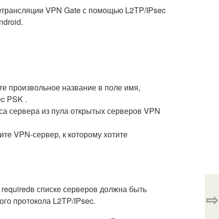
ретрансляции VPN Gate с помощью L2TP/IPsec
droid.
те произвольное название в поле имя,
c PSK .
еса сервера из пула открытых серверов VPN
ите VPN-сервер, к которому хотите
 required
в списке серверов должна быть
⇨
ого протокола L2TP/IPsec.