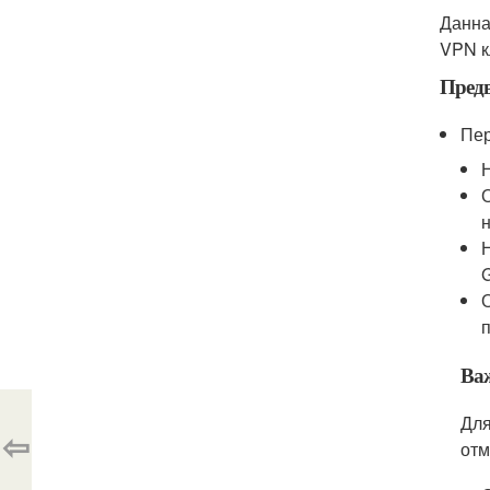
Данна
VPN к
Пред
Пер
G
Ва
Для
⇦
отм