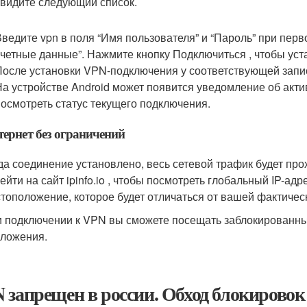
увидите следующий список.
Введите vpn в поля “Имя пользователя” и “Пароль” при перв
учетные данные”. Нажмите кнопку Подключиться , чтобы ус
После установки VPN-подключения у соответствующей запис
На устройстве Android может появится уведомление об акт
посмотреть статус текущего подключения.
ернет без ограничений
да соединение установлено, весь сетевой трафик будет пр
ейти на сайт ipinfo.io , чтобы посмотреть глобальный IP-ад
тоположение, которое будет отличаться от вашей фактичес
 подключении к VPN вы сможете посещать заблокированны
ложения.
 запрещен в россии. Обход блокировок 