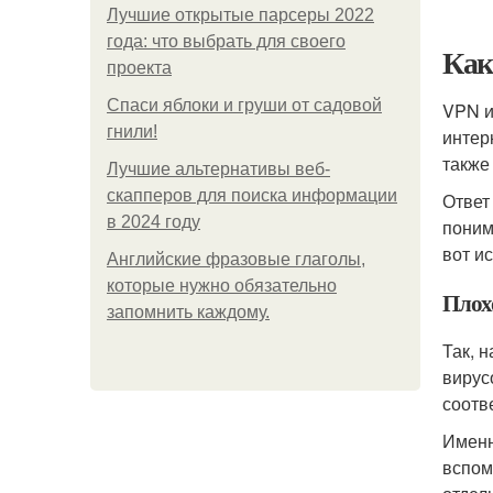
Лучшие открытые парсеры 2022
года: что выбрать для своего
Как
проекта
Спаси яблоки и груши от садовой
VPN и
гнили!
интер
также
Лучшие альтернативы веб-
скапперов для поиска информации
Ответ
в 2024 году
поним
вот и
Английские фразовые глаголы,
которые нужно обязательно
Плох
запомнить каждому.
Так, 
вирус
соотв
Именн
вспом