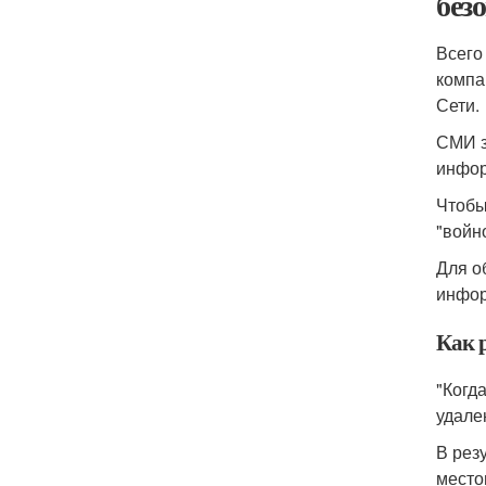
без
Всего
компа
Сети.
СМИ з
инфор
Чтобы
"войн
Для о
инфор
Как 
"Когд
удале
В рез
место