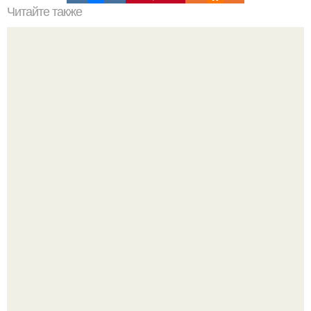
Читайте также
Тёплые грядки в теплицах - четыре самых популярных
метода.
В том случае, если баклажаны стоят красивой зелёной
стеной, а плодов почти не видно - радоваться тут