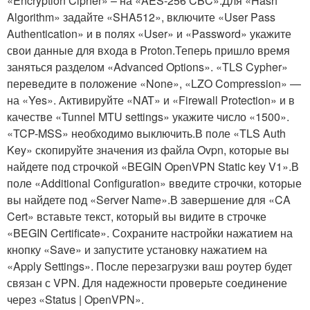
«Encryption Cipher» – на «AES-256 CBC».Для «Hash
Algorithm» задайте «SHA512», включите «User Pass
Authentication» и в полях «User» и «Password» укажите
свои данные для входа в Proton.Теперь пришло время
заняться разделом «Advanced Options». «TLS Cypher»
переведите в положение «None», «LZO Compression» —
на «Yes». Активируйте «NAT» и «Firewall Protection» и в
качестве «Tunnel MTU settings» укажите число «1500».
«TCP-MSS» необходимо выключить.В поле «TLS Auth
Key» скопируйте значения из файла Ovpn, которые вы
найдете под строчкой «BEGIN OpenVPN Static key V1».В
поле «Additional Configuration» введите строчки, которые
вы найдете под «Server Name».В завершение для «CA
Cert» вставьте текст, который вы видите в строчке
«BEGIN Certificate». Сохраните настройки нажатием на
кнопку «Save» и запустите установку нажатием на
«Apply Settings». После перезагрузки ваш роутер будет
связан с VPN. Для надежности проверьте соединение
через «Status | OpenVPN».