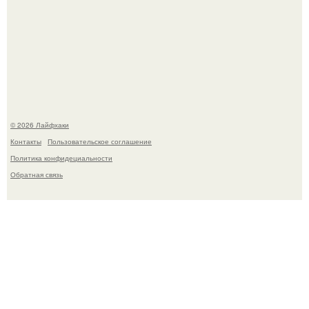
Сняли лук или ранний картофель и бросили голую грядку
до весны?
© 2026 Лайфхаки
Контакты
Пользовательское соглашение
Политика конфидециальности
Обратная связь