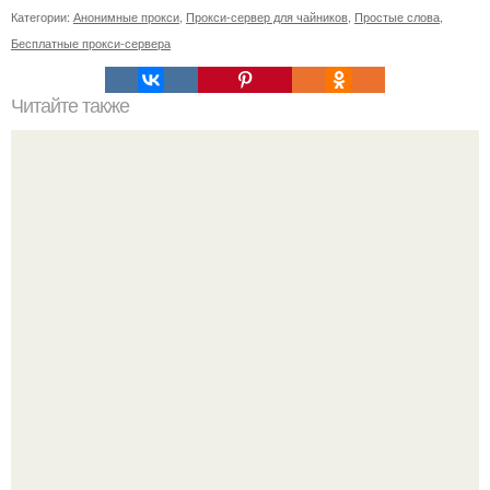
Категории:
Анонимные прокси
,
Прокси-сервер для чайников
,
Простые слова
,
Бесплатные прокси-сервера
Читайте также
Цвета сигнальных ракет и их значение. Значение цвета
сигнальных патронов и ракет, вдруг кому пригодится.