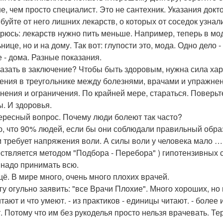
е, чем просто специалист. Это не сантехник. Указания док
ебуйте от него лишних лекарств, о которых от соседок узнал
рюсь: лекарств нужно пить меньше. Например, теперь в мод
ьнице, но и на дому. Так вот: глупости это, мода. Одно дел
е - дома. Разные показания.
казать в заключение? Чтобы быть здоровым, нужна сила хар
ения в треугольнике между болезнями, врачами и упражнен
нения и ограничения. По крайней мере, стараться. Поверьте
ы. И здоровья.
тересный вопрос. Почему люди болеют так часто?
, что 90% людей, если бы они соблюдали правильный образ
 требует напряжения воли. А силы воли у человека мало 
ствляется методом "Подбора - Перебора" ) гипотензивных с
 надо принимать всю.
ещё. В мире много, очень много плохих врачей.
гу огульно заявить: "все Врачи Плохие". Много хороших, но 
итают и что умеют. - из практиков - единицы читают. - боле
. Потому что им без рукоделья просто нельзя врачевать. Те