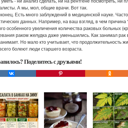
уметь - ни анализ сделать, ни на рентгене посмотреть, ни п
алисты. А мы, мол, общие врачи. Вот так.
 конец. Есть много заблуждений в медицинской науке. Часто
стических данных. Например, на ваш взгляд, в чем причина 
ого особенного увеличения количества раковых больных (кро
евания раком желудка даже уменьшились. Как занимал рак в
 занимает. Но мало кто учитывает, что продолжительность ж
всего болеют люди старшего возраста.
авилось? Поделитесь с друзьями!