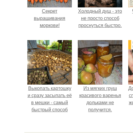
Секрет
Холодный душ - это
выращивания
не просто способ
моркови!
проснуться быстро.
Выкопать картошку
Из мягких груш
Д
и сразу засыпать её
красивого варенья
с
в мешки - самый
дольками не
ж
быстрый способ
получится.
спрятать вместе с
урожаем гниль,
порезы и больные