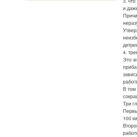
3. чт
и даж
Причи
нераз
Утвер
неизб
детре
4. тр
Это з
приба
завис
работ
В том
сокра
Три г
Первы
100 к
Второ
работ