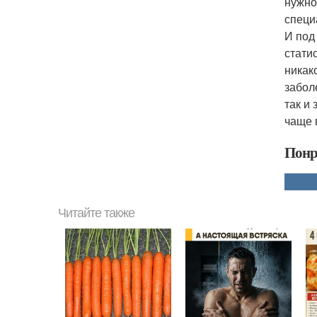
нужно 
специ
И под
стати
никак
забол
так и
чаще 
Понр
Читайте также