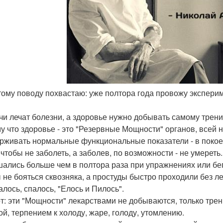
этому поводу похвастаю: уже полтора года провожу эксперим
ачи лечат болезни, а здоровье нужно добывать самому трен
у что здоровье - это "Резервные Мощности" органов, всей
рживать нормальные функциональные показатели - в покое и
 чтобы не заболеть, а заболев, по возможности - не умереть
ались больше чем в полтора раза при упражнениях или бе
 не бояться сквозняка, а простуды быстро проходили без л
алось, спалось, "Елось и Пилось".
от: эти "Мощности" лекарствами не добываются, только трен
ой, терпением к холоду, жаре, голоду, утомлению.