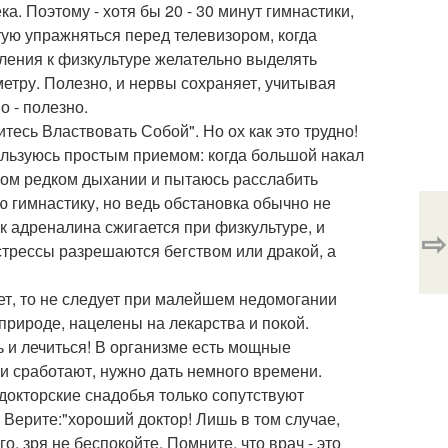
а. Поэтому - хотя бы 20 - 30 минут гимнастики,
етую упражняться перед телевизором, когда
вления к физкультуре желательно выделять
метру. Полезно, и нервы сохраняет, учитывая
о - полезно.
тесь Властвовать Собой". Но ох как это трудно!
ользуюсь простым приемом: когда большой накал
ом редком дыхании и пытаюсь расслабить
 гимнастику, но ведь обстановка обычно не
ок адреналина сжигается при физкультуре, и
⇨
стрессы разрешаются бегством или дракой, а
нет, то не следует при малейшем недомогании
природе, нацелены на лекарства и покой.
ть и лечиться! В организме есть мощные
и сработают, нужно дать немного времени.
 докторские снадобья только сопутствуют
 Верите:"хороший доктор! Лишь в том случае,
о, зря не беспокойте. Помните, что врач - это