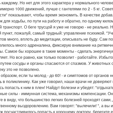
ь каждому. Но нет для этого характера у нормального человек
римерно 1000 движений, лучше с гантелями по 2 - 5 кг. Сов
сти" показывают, чтобы время экономить. В качестве доба
ок для ходьбы, по пути на работу и обратно, по одному кило
 транспорт. О беге трусцой я уже не говорю - не реально. Н
й пункт, пожалуй, самый трудный: управление психикой. "Учи
тов много, вплоть до медитации, описывать не буду. Сам п
елилось много адреналина, фиксирую внимание на ритмичн
. Самое бы хорошее в такие моменты - сделать энергичную
ляет. Но все равно, как только позволит - работайте. Избыт
 путем сосуды и органы спасаются от спазмов. У животных 
еку это не позволено.
 образом, если ты молод - до 60! - и симптомов от органов 
ь в поликлинику. Как уже говорил, наши врачи не доверяют 
сь попасть к ним в плен! Найдут болезни и убедят: "отдыха
ные силы - иммунная система, механизмы компенсации. Он
е в виду, что большинство легких болезней проходят сами,
твенному выздоровлению. Вам говорят: "вылечили! ", а вы и
уж посчастливилось попасть к хорошему доктору, берегите ег