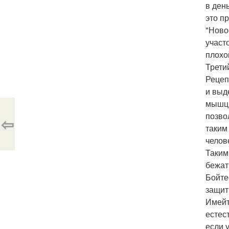
в ден
это п
"Ново
участ
плохой
Трети
Рецеп
и выд
мышцы
позво
⇦
таким
челов
Таким
бежат
Бойте
защит
Имейт
естес
если 