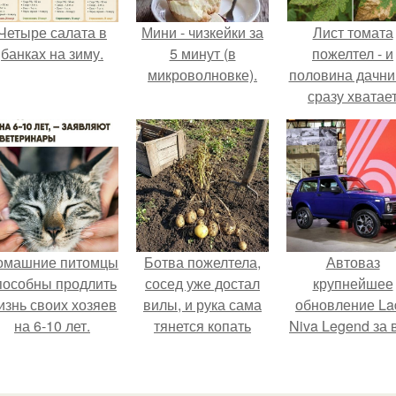
Четыре салата в
Мини - чизкейки за
Лист томата
банках на зиму.
5 минут (в
пожелтел - и
микроволновке).
половина дачни
сразу хватае
удобрение.
омашние питомцы
Ботва пожелтела,
Автоваз
пособны продлить
сосед уже достал
крупнейшее
изнь своих хозяев
вилы, и рука сама
обновление La
на 6-10 лет.
тянется копать
Niva Legend за 
картошку.
историю
представил.