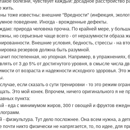
о такое болезни, чувствует каждый: досадное расстройств
е жить.
ны тоже известны: внешние "Вредности" (инфекция, эколог
умное поведение. Иногда - врожденные дефекты.
ждаю: природа человека прочна. По крайней мере, у больш
ежны, но серьезные чаще всего - от неразумности образа ж
нированности. Внешние условия, бедность, стрессы - на вт
енировка резервов должна быть разумной.
начит постепенная, но упорная. Например, в упражнениях,
влять от 3 до 5% от достигнутого уровня, в смысле числа д
имости от возраста и надежности исходного здоровья. Это ж
ы.
 случае, если сказать о сути тренировки - то это режим огра
щать. Это мой конек. Впрочем, ничего оригинального я не п
лавных пункта:
й - еда с минимумом жиров, 300 г овощей и фруктов ежедне
илограмм.
й - физкультура. Тут дело посложнее. Она всем нужна, а дет
е почти никто физически не напрягается, то, по идее, для 