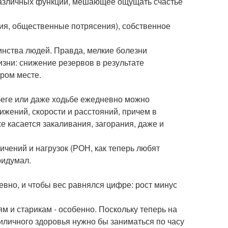
о различных функций, мешающее ощущать счастье
ия, общественные потрясения), собственное
инства людей. Правда, мелкие болезни
изни: снижение резервов в результате
ором месте.
 беге или даже ходьбе ежедневно можно
вижений, скорости и расстояний, причем в
е касается закаливания, загорания, даже и
ничений и нагрузок (РОН, как теперь любят
ридумал.
вно, и чтобы вес равнялся цифре: рост минус
ям и старикам - особенно. Поскольку теперь на
приличного здоровья нужно бы заниматься по часу