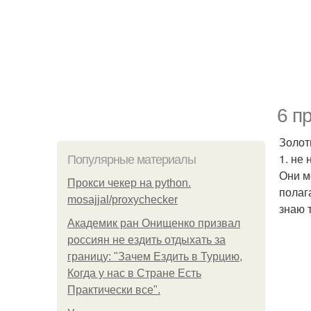
6 п
Золот
1. не
Популярные материалы
Они м
Прокси чекер на python.
полаг
mosajjal/proxychecker
знаю 
Академик ран Онищенко призвал
россиян не ездить отдыхать за
границу: "Зачем Ездить в Турцию,
Когда у нас в Стране Есть
Практически все".