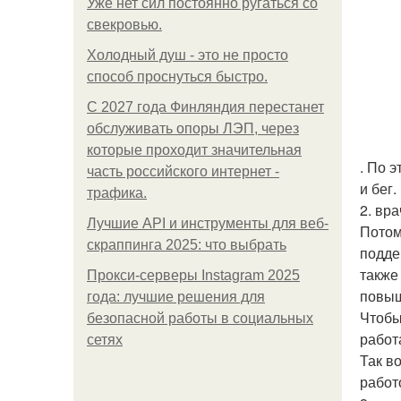
Уже нет сил постоянно ругаться со
свекровью.
Холодный душ - это не просто
способ проснуться быстро.
С 2027 года Финляндия перестанет
обслуживать опоры ЛЭП, через
которые проходит значительная
. По 
часть российского интернет -
и бег.
трафика.
2. вр
Лучшие API и инструменты для веб-
Потом
скраппинга 2025: что выбрать
подде
также
Прокси-серверы Instagram 2025
повыш
года: лучшие решения для
Чтобы
безопасной работы в социальных
работ
сетях
Так в
работ