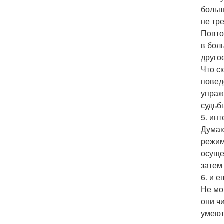
больш
не тр
Повто
в бол
друго
Что с
повед
упраж
судьб
5. ин
Думаю
режим
осуще
затем
6. и 
Не мо
они ч
умеют