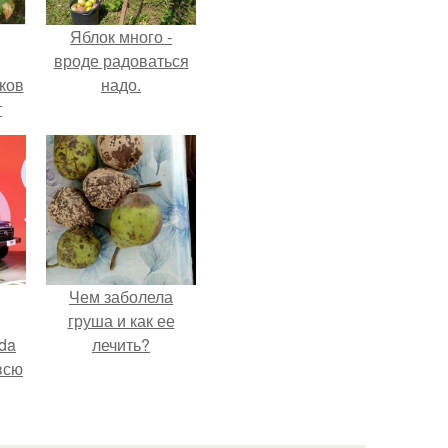
Яблок много -
вроде радоваться
ков
надо.
т
Чем заболела
груша и как ее
da
лечить?
всю