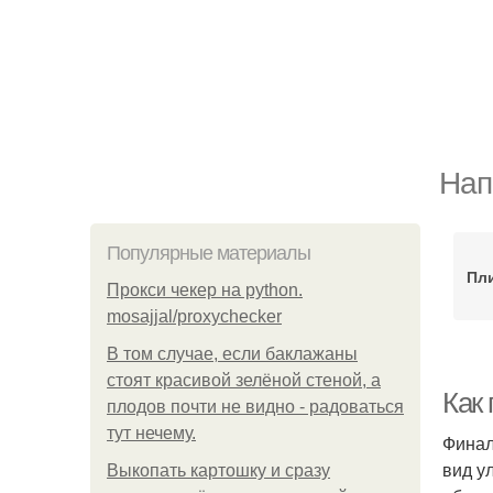
Нап
Популярные материалы
Пли
Прокси чекер на python.
mosajjal/proxychecker
В том случае, если баклажаны
стоят красивой зелёной стеной, а
Как 
плодов почти не видно - радоваться
тут нечему.
Финал
вид у
Выкопать картошку и сразу