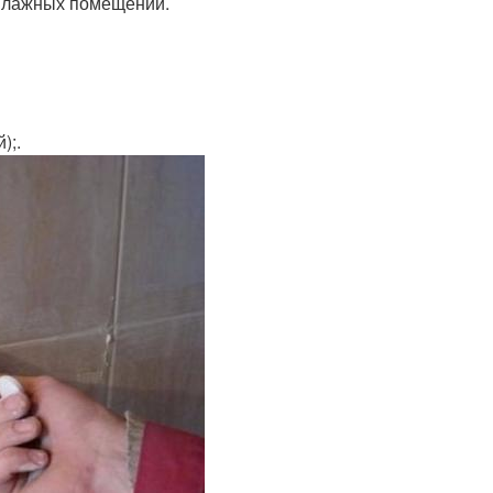
 влажных помещений.
);.