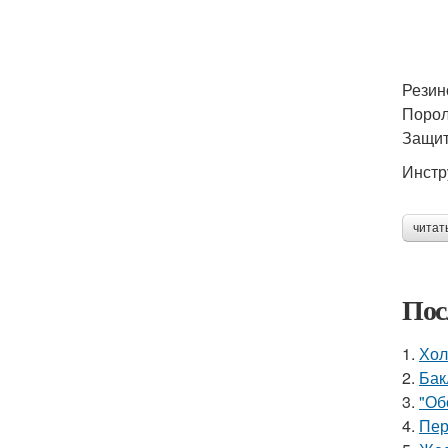
Резин
Порол
Защит
Инстр
читат
Пос
1.
Хол
2.
Бак
3.
"Об
4.
Пер