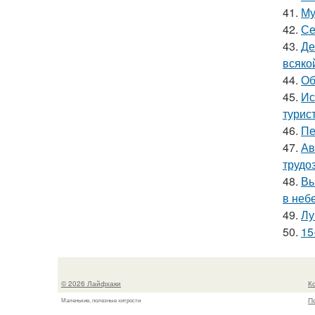
41.
Му
42.
Се
43.
Де
всяко
44.
Об
45.
Ис
турис
46.
Пе
47.
Ав
трудо
48.
Вы
в небе
49.
Лу
50.
15
© 2026 Лайфхаки
К
П
Маленькие, полезные хитрости