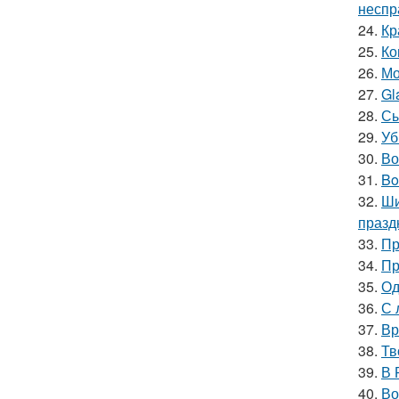
неспр
24.
Кр
25.
Ко
26.
Мо
27.
Gl
28.
Сы
29.
Уб
30.
Во
31.
Bo
32.
Ши
празд
33.
Пр
34.
Пр
35.
Од
36.
С 
37.
Вр
38.
Тв
39.
В 
40.
Во