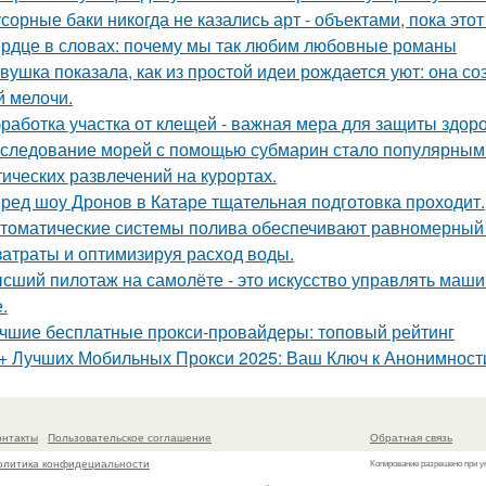
сорные баки никогда не казались арт - объектами, пока этот
рдце в словах: почему мы так любим любовные романы
вушка показала, как из простой идеи рождается уют: она 
й мелочи.
работка участка от клещей - важная мера для защиты здо
следование морей с помощью субмарин стало популярным не
тических развлечений на курортах.
ред шоу Дронов в Катаре тщательная подготовка проходит.
томатические системы полива обеспечивают равномерный 
затраты и оптимизируя расход воды.
сший пилотаж на самолёте - это искусство управлять маш
.
чшие бесплатные прокси-провайдеры: топовый рейтинг
+ Лучших Мобильных Прокси 2025: Ваш Ключ к Анонимност
онтакты
Пользовательское соглашение
Обратная связь
олитика конфидециальности
Копирование разрешено при у