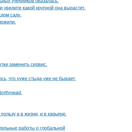
ьных учебников оказалась.
 увидите какой крупной она вырастет.
ждом саду.
ложили.
ытки заменить сервис.
ось, что хуже стыда уже не бывает.
Northmead.
ользу и в жизни, и в карьере.
тельные работы о глобальной