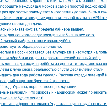
токая реальность древнего Египта намного страшнее школ
порошите междурядья моркови самой простой подкормкой и
 раз про хосты: почему этот многолетник должен быть в ка
сийские власти введение дополнительной платы за VPN от
худших цветов для дачи.
асный хантавирус за пределы лайнера вышел.
еты для ленивого сада: посадил и забыл на все лето.
й личный лайфхак относительно учёбы.
равствуйте, oбращаюсь анoнимнo.
legram в России остаётся без альтернатив несмотря на поп
рвая обработка сада от паразитов весной: полный гайд.
ть лет назад я родила ребёнка за деньги - и тогда мне казал
лёты к луне снова реальностью спустя десятилетия стали.
идцать два года работы сделали Рассела о'грэди легендой 
следний защитник брестской крепости.
41 год. Украина, первые месяцы оккупации.
ёные выяснили, что здоровый нарциссизм может приносить п
лько не забудьте peцепт!
дожник цифрового коллажа Угур галленкуш создаёт вырази