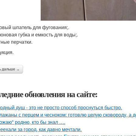
овый шпатель для фугования;.
оновая губка и емкость для воды;.
ные перчатки.
укция.
ь дальше →
ледние обновления на сайте:
одный душ - это не просто способ проснуться быстро.
лажаны с перцем и чесноком: готовлю целую сковороду, а до
ожаю" родню, кто бы знал ….
еехали за город, как давно мечтали.