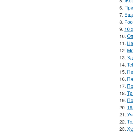
5.
Жес
6.
При
7.
Еще
8.
Рос
9.
10 
10.
Оп
11.
Цв
12.
Мо
13.
Зд
14.
Te
15.
Пе
16.
Пя
17.
По
18.
Тр
19.
По
20.
19
21.
Уч
22.
To
23.
Ху