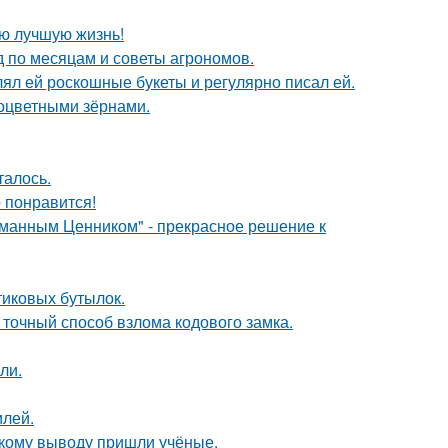
ою лучшую жизнь!
д по месяцам и советы агрономов.
ял ей роскошные букеты и регулярно писал ей.
ноцветными зёрнами.
талось.
о понравится!
уманным Ценником" - прекрасное решение к
иковых бутылок.
 точный способ взлома кодового замка.
ли.
илей.
акому выводу пришли учёные.