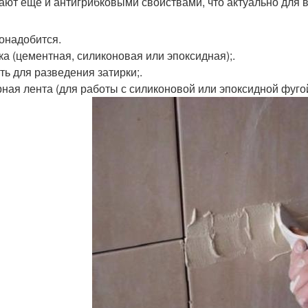
ают еще и антигрибковыми свойствами, что актуально для
онадобится.
ка (цементная, силиконовая или эпоксидная);.
ть для разведения затирки;.
ная лента (для работы с силиконовой или эпоксидной фугой