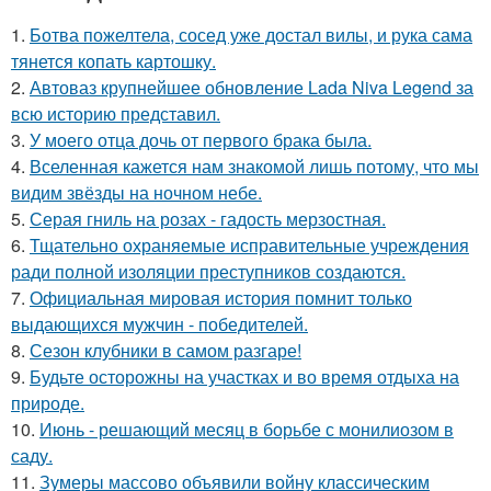
1.
Ботва пожелтела, сосед уже достал вилы, и рука сама
тянется копать картошку.
2.
Автоваз крупнейшее обновление Lada Niva Legend за
всю историю представил.
3.
У моего отца дочь от первого брака была.
4.
Вселенная кажется нам знакомой лишь потому, что мы
видим звёзды на ночном небе.
5.
Серая гниль на розах - гадость мерзостная.
6.
Тщательно охраняемые исправительные учреждения
ради полной изоляции преступников создаются.
7.
Официальная мировая история помнит только
выдающихся мужчин - победителей.
8.
Сезон клубники в самом разгаре!
9.
Будьте осторожны на участках и во время отдыха на
природе.
10.
Июнь - решающий месяц в борьбе с монилиозом в
саду.
11.
Зумеры массово объявили войну классическим