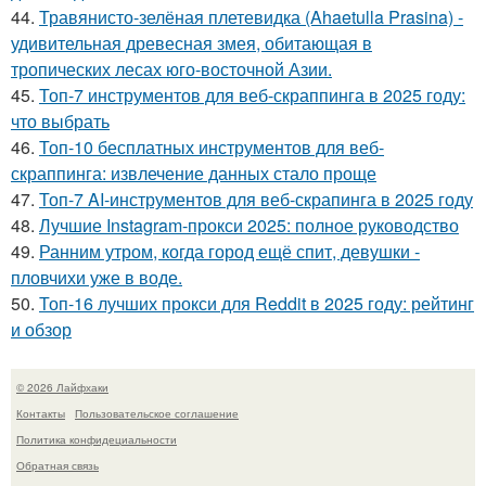
44.
Травянисто-зелёная плетевидка (Ahaetulla Prasina) -
удивительная древесная змея, обитающая в
тропических лесах юго-восточной Азии.
45.
Топ-7 инструментов для веб-скраппинга в 2025 году:
что выбрать
46.
Топ-10 бесплатных инструментов для веб-
скраппинга: извлечение данных стало проще
47.
Топ-7 AI-инструментов для веб-скрапинга в 2025 году
48.
Лучшие Instagram-прокси 2025: полное руководство
49.
Ранним утром, когда город ещё спит, девушки -
пловчихи уже в воде.
50.
Топ-16 лучших прокси для Reddit в 2025 году: рейтинг
и обзор
© 2026 Лайфхаки
Контакты
Пользовательское соглашение
Политика конфидециальности
Обратная связь