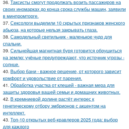
36.
Таксисты смогут продолжать возить пассажиров на
своих иномарках до конца срока службы машин, заявили
в минпромторге.
37.
Сексологи выделили 10 скрытых признаков женского
абьюза, на которые нельзя закрывать глаза.
38.
Самодельный светильник - маленькое чудо для
спальни.
39.
Сильнейшая магнитная буря готовится обрушиться
на землю: учёные предупреждают, что источник угрозы -
солнце.
40.
Выбор бани - важное решение, от которого зависит
комфорт и удовольствие от парения.
41.
Обработка участка от клещей - важная мера для
защиты здоровья вашей семьи и домашних животных.
42.
В кремниевой долине растёт интерес к
генетическому отбору эмбрионов с акцентом на
интеллект.
43.
Топ-10 открытых веб-кравлеров 2025 года: выбор
для каждого