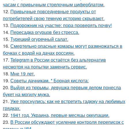
часам с привычным стрелочным циферблатом.
12.
Привычные повседневные продукты от
потребителей свою темную историю скрывают.
13.
Подорожник на участке: пора проверять почву!
14.
Пересадка огурцов без стресса.
15.
Турецкий огуречный салат.
16.
Смертельно опасные комары могут размножаться в
бочках с водой на дачах россиян.
17.
Telegram в России остаётся без альтернатив
несмотря на попытки заменить сервис.
18.
Мне 19 лет.
19.
Советы дачникам. * Борная кислота:
20.
Выйдя из тюрьмы, девушка первым делом понесла
букет на могилу мужа.
21.
Уже проснулись: как не встретить гадюку на любимых
грядках.
22.
1941 год. Украина, первые месяцы оккупации.
23.
В России обсуждают усиление контроля переписок с
помощью ИИ.