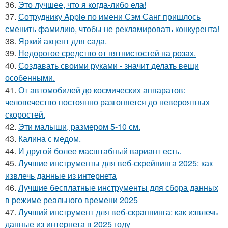
36.
Это лучшее, что я когда-либо ела!
37.
Сотруднику Apple по имени Сэм Санг пришлось
сменить фамилию, чтобы не рекламировать конкурента!
38.
Яркий акцент для сада.
39.
Недорогое средство от пятнистостей на розах.
40.
Создавать своими руками - значит делать вещи
особенными.
41.
От автомобилей до космических аппаратов:
человечество постоянно разгоняется до невероятных
скоростей.
42.
Эти малыши, размером 5-10 см.
43.
Калина с медом.
44.
И другой более масштабный вариант есть.
45.
Лучшие инструменты для веб-скрейпинга 2025: как
извлечь данные из интернета
46.
Лучшие бесплатные инструменты для сбора данных
в режиме реального времени 2025
47.
Лучший инструмент для веб-скраппинга: как извлечь
данные из интернета в 2025 году