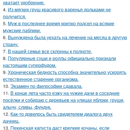
хватает удобрение.
4.
Из мягких груш красивого варенья дольками не
получится.
5.
Муж в последнее время крепко подсел на всякие
мужские паблики.
6.
Вынуждена была уехать на лечение на месяц в другую
страну.
7.
В нашей семье все склонны к полноте.
8.
Популярные суши и роллы официально признали
настоящим суперфудом.
9.
Хроническая бедность способна значительно ускорять
естественное старение организма.
10.
Экзамен по философии сдавала.
11.
В конце лета часто езжу на чужие дачи в соседние
посёлки и собираю с деревьев на улицах яблоки, груши,
алычу, сливы, фундук.
12.
Как-то довелось быть свидетелем диалога двух
дачниц.
13.
Пекинская капуста даст крепкие кочаны, если