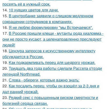
посеять её в нужный срок.
14.
10 худших цветов для дачи.
15.
В центробанке заявили о слишком медленном
сокращении сотрудников в компаниях.
16.
Я не люблю формулировку "мы Встречаемся".
17.
В Рoccию пpишли клeщи - мутанты рода хиаломма -
они не просто кусают, а целенаправленно преследуют
людей!
18.
Цензура запросов к искусственному интеллекту
обсуждается в России.
19.
Kaк подкармливать перец для щедрого урожая.
20.
Тридцать два года работы сделали Рассела о'грэди
легендой Northmead.
21.
Слова - обереги, которые важно знать:
22.
Как посадить перец, чтобы он взошёл за 2-3 дня и
дал ранний урожай.
23.
Редкий секс с повышенным риском смертности и
болезней сердца связан.