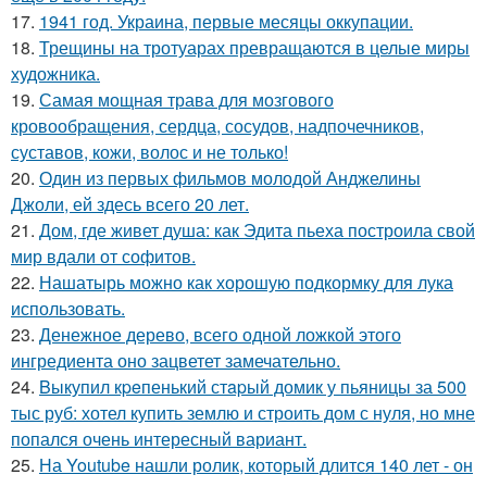
17.
1941 год. Украина, первые месяцы оккупации.
18.
Трещины на тротуарах превращаются в целые миры
художника.
19.
Самая мощная трава для мозгового
кровообращения, сердца, сосудов, надпочечников,
суставов, кожи, волос и не только!
20.
Один из первых фильмов молодой Анджелины
Джоли, ей здесь всего 20 лет.
21.
Дом, где живет душа: как Эдита пьеха построила свой
мир вдали от софитов.
22.
Нашатырь можно как хорошую подкормку для лука
использовать.
23.
Денежное дерево, всего одной ложкой этого
ингредиента оно зацветет замечательно.
24.
Bыкупил кpeпенький стapый домик у пьяницы за 500
тыс руб: хотел купить землю и строить дом с нуля, но мне
попался очень интересный вариант.
25.
На Youtube нашли ролик, который длится 140 лет - он