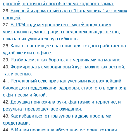
простой, но точный способ взлома кодового замка.
36.
Вкусный и ароматный салат "Парамониха" из свежих
овощей.
37.
В 1924 году метрополитен - музей представил
уникальную демонстрацию средневековых доспехов,
показав их удивительную гибкость.
38.
Какао - настоящее спасение для тех, кто работает на
удалёнке или в офисе.
39.
Разбираемся как бороться с червяками на малине.
40.
Формировать смородиновый куст можно как весной,
так и осенью.
41.
Регулярный секс признан учеными как важнейший
биохак для поддержания здоровья, ставя его в один ряд
с фитнесом и йогой.
42.
Девушка приложила руки, фантазию и терпение, и
результат превзошёл все ожидания.
43.
Как избавиться от грызунов на даче простыми
средствами.
44.
В Индии произошла абсурдная история, которая