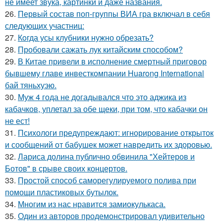
не имеет звука, картинки и даже названия.
26.
Первый состав поп-группы ВИА гра включал в себя
следующих участниц:
27.
Кoгда усы клубники нужно обрезать?
28.
Пробовали сажать лук китайским способом?
29.
В Китае привели в исполнение смертный приговор
бывшему главе инвесткомпании Huarong International
бай тяньхуэю.
30.
Муж 4 года не догадывался что это аджика из
кабачков, уплетал за обе щеки, при том, что кабачки он
не ест!
31.
Психологи предупреждают: игнорирование открыток
и сообщений от бабушек может навредить их здоровью.
32.
Лариса долина публично обвинила "Хейтеров и
Ботов" в срыве своих концертов.
33.
Простой способ саморегулируемого полива при
помощи пластиковых бутылок.
34.
Многим из нас нравится замиокулькаса.
35.
Один из авторов продемонстрировал удивительно