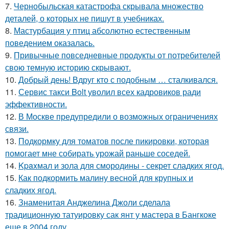
7.
Чернобыльская катастрофа скрывала множество
деталей, о которых не пишут в учебниках.
8.
Мастурбация у птиц абсолютно естественным
поведением оказалась.
9.
Привычные повседневные продукты от потребителей
свою темную историю скрывают.
10.
Добрый день! Вдруг кто с подобным … сталкивался.
11.
Сервис такси Bolt уволил всех кадровиков ради
эффективности.
12.
В Москве предупредили о возможных ограничениях
связи.
13.
Подкормку для томатов после пикировки, которая
помогает мне собирать урожай раньше соседей.
14.
Kpaxмал и зола для смородины - секрет сладких ягод.
15.
Как подкормить малину весной для крупных и
сладких ягод.
16.
Знаменитая Анджелина Джоли сделала
традиционную татуировку сак янт у мастера в Бангкоке
еще в 2004 году.