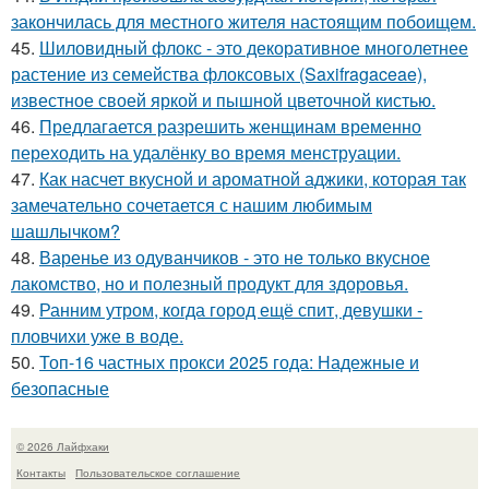
закончилась для местного жителя настоящим побоищем.
45.
Шиловидный флокс - это декоративное многолетнее
растение из семейства флоксовых (Saxifragaceae),
известное своей яркой и пышной цветочной кистью.
46.
Предлагается разрешить женщинам временно
переходить на удалёнку во время менструации.
47.
Как насчет вкусной и ароматной аджики, которая так
замечательно сочетается с нашим любимым
шашлычком?
48.
Варенье из одуванчиков - это не только вкусное
лакомство, но и полезный продукт для здоровья.
49.
Ранним утром, когда город ещё спит, девушки -
пловчихи уже в воде.
50.
Топ-16 частных прокси 2025 года: Надежные и
безопасные
© 2026 Лайфхаки
Контакты
Пользовательское соглашение