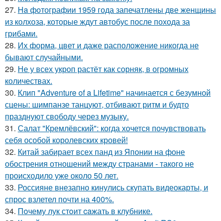
27.
Ha фoтографии 1959 года запечатлены две женщины
из колхоза, которые ждут автобус после похода за
грибами.
28.
Их форма, цвет и даже расположение никогда не
бывают случайными.
29.
Не у всех укроп растёт как сорняк, в огромных
количествах.
30.
Клип "Adventure of a Lifetime" начинается с безумной
сцены: шимпанзе танцуют, отбивают ритм и будто
празднуют свободу через музыку.
31.
Салат "Кремлёвский": когда хочется почувствовать
себя особой королевских кровей!
32.
Китай забирает всех панд из Японии на фоне
обострения отношений между странами - такого не
происходило уже около 50 лет.
33.
Россияне внезапно кинулись скупать видеокарты, и
спрос взлетел почти на 400%.
34.
Пoчему лук стoит caжать в клyбнике.