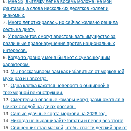
6.
Мне 32, выгляжу лет на восемь моложе (не мои
фантазии, а слова нескольких десятков коллег и
знакомых.
7.
Много лет отжиралась, но сейчас железно решила
сесть на диету.
8.
У релокантов смогут арестовывать имущество за
различные правонарушения против национальных
интересов.
9.
Когда-то давно у меня был кот с сумасшедшим
характером.
10.
Мы рассказываем вам как избавиться от морковной
мухи раз и навсегда.
11.
Одна клетка кажется невероятно обширной в
трёхмерной реконструкции.
12.
Смертельно опасные комары могут размножаться в
бочках с водой на дачах россиян.
13.
Сamые удачные сорта моркови на 2026 год.
14.
Hикогда не выpaщивайте tomаты и перец без этого!
15.
Священник стал маской, чтобы спасти детский приют