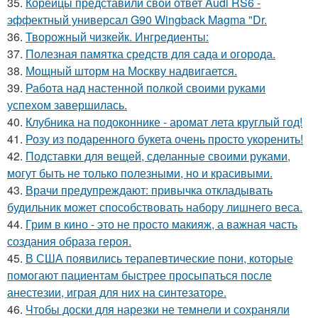
35.
Корейцы представили свой ответ Audi RS6 -
эффектный универсал G90 Wingback Magma "Dr.
36.
Творожный чизкейк. Ингредиенты:
37.
Полезная памятка средств для сада и огорода.
38.
Мощный шторм на Москву надвигается.
39.
Работа над настенной полкой своими руками
успехом завершилась.
40.
Клубника на подоконнике - аромат лета круглый год!
41.
Розу из подаренного букета очень просто укoренить!
42.
Подставки для вещей, сделанные своими руками,
могут быть не только полезными, но и красивыми.
43.
Врачи предупреждают: привычка откладывать
будильник может способствовать набору лишнего веса.
44.
Грим в кино - это не просто макияж, а важная часть
создания образа героя.
45.
В США появились терапевтические пони, которые
помогают пациентам быстрее просыпаться после
анестезии, играя для них на синтезаторе.
46.
Чтобы доски для нарезки не темнели и сохраняли